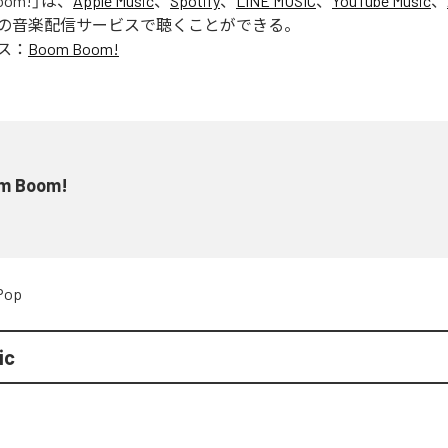
oom!
」は、
Apple Music
、
Spotify
、
LINE MUSIC
、
YouTube Music
、
の音楽配信サービスで聴くことができる。
ス：
Boom Boom!
m Boom!
Pop
ic