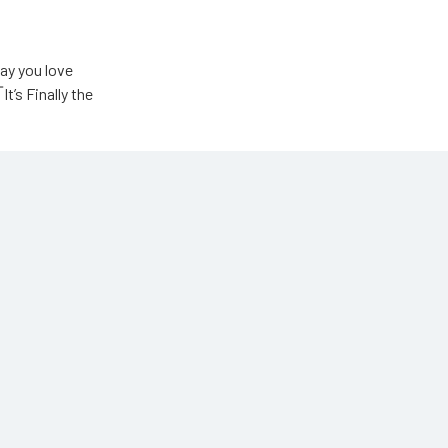
u love
Finally the
ic Unlimited
高瀬統也