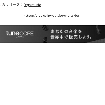
他のリリース：
Orga music
https://orga.co.jp/youtube-shorts-bgm