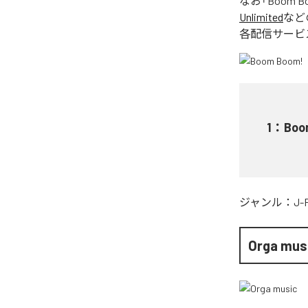
なお「
Boom B
Unlimited
など
各配信サービ
1
：
Boo
ジャンル：
J-
Orga mus