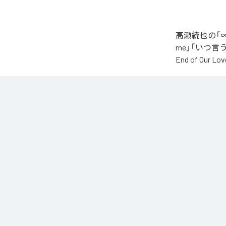
高瀬統也の「∞
me」「いつ言う？」
End of O
なお「
∞
」は、
などの音楽配
各配信サービ
1
：
AI
2
：
Say