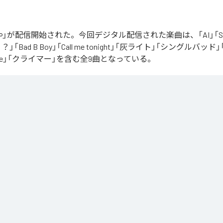
」が配信開始された。今回デジタル配信された楽曲は、「AI」「Say yo
「Bad B Boy」「Call me tonight」「灰ライト」「シングルバッド」「It’s 
ur Love」「クライマー」を含む全9曲となっている。
Apple Music
、
Spotify
、
LINE MUSIC
、
YouTube Music
、
Amazon Mus
信サービスで聴くことができる。
ス：
∞
 you love me