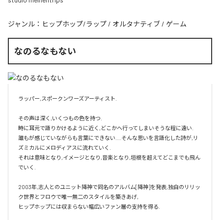
ジャンル：
ヒップホップ/ラップ
/
オルタナティブ
/
ゲーム
なのるなもない
ラッパー,スポークンワーズアーティスト.

その声は深く,いくつもの色を持つ.

時に耳元で語りかけるように近く,どこかへ行ってしまいそうな程に遠い.

誰もが感じていながらも言葉にできない....そんな思いを言語化した詩が,リ
ズミカルにメロディアスに流れていく.

それは意味となり,イメージとなり,音楽となり,垣根を超えてどこまでも飛ん
でいく.

2003年,志人とのユニット降神で同名のアルバム[降神]を発表,独自のリリッ
ク世界とフロウで唯一無二のスタイルを築きあげ,

ヒップホップには収まらない幅広いファン層の支持を得る.
