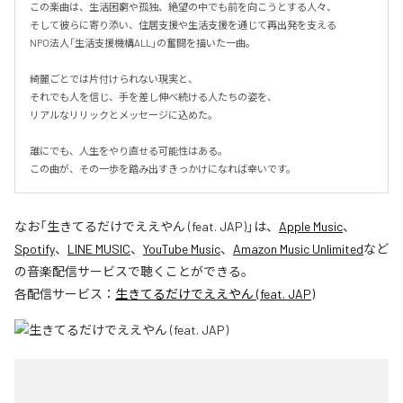
この楽曲は、生活困窮や孤独、絶望の中でも前を向こうとする人々、

そして彼らに寄り添い、住居支援や生活支援を通じて再出発を支える

NPO法人「生活支援機構ALL」の奮闘を描いた一曲。

綺麗ごとでは片付けられない現実と、

それでも人を信じ、手を差し伸べ続ける人たちの姿を、

リアルなリリックとメッセージに込めた。

誰にでも、人生をやり直せる可能性はある。

この曲が、その一歩を踏み出すきっかけになれば幸いです。
なお「
生きてるだけでええやん (feat. JAP)
」は、
Apple Music
、
Spotify
、
LINE MUSIC
、
YouTube Music
、
Amazon Music Unlimited
など
の音楽配信サービスで聴くことができる。
各配信サービス：
生きてるだけでええやん (feat. JAP)