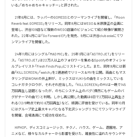
いる」「めちゃめちゃキャッチー」と評された。

　21年6月には、ラッパーのGOMESSとのツーマンライブを開催し、「Moon 
Reverb feat.GOMESS」をリリース。同年8月にはWEGO＆米原康正の企画に
登場し、渋谷109店など複数のWEGO店舗のビジョンにて紹介映像が展開さ
れた。22年4月には「Go Forward EP」を発売、9月には渋谷club asiaにてワ
ンマンライブを開催した。

　24年11月にはシングル「MAD MIC」を、25年1月には「ASTRO JET」をリリー
ス。「ASTRO JET」は22万人以上のフォロワーを集めるSpotifyのオフィシャ
ルプレイリスト「Fresh Finds Pop」にリストインした。また、同年9月には新
曲「KILL SCREEN」「watch」を2週連続でリリース＆MVを公開。両曲ともマス
タリングはWONKの井上幹が、ミックスはYUKIらの曲をミックスしている
コレナガタクロウが、それぞれ担当した。「KILL SCREEN」のMVは一晩で145
万回再生し話題となったが、のちにシステム上のバグ（偶然にもゲームのバ
グがテーマの曲で）と判明。しかし再公開した動画は6日で2万回以上再生さ
れる（12/9時点で約10.6万回再生）など、順調に評価を受けている。同年10月
にはグループ史上最大キャパとなる下北沢シャングリラにてワンマンライブ
を開催、会場満員にて成功を収めた。

　HIPHOP、ディスコミュージック、テクノ、ハウス、ゲーム、遊園地、ア
ニメなど、様々なカルチャーから影響を受けた、雑食性に溢れたサウンドや