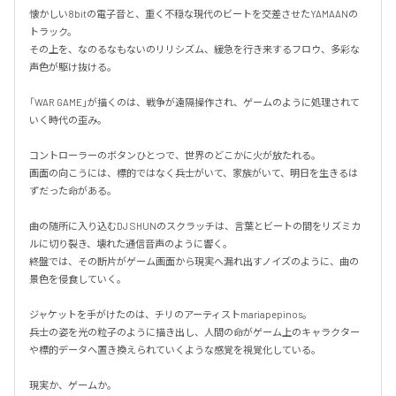
懐かしい8bitの電子音と、重く不穏な現代のビートを交差させたYAMAANの
トラック。

その上を、なのるなもないのリリシズム、緩急を行き来するフロウ、多彩な
声色が駆け抜ける。

「WAR GAME」が描くのは、戦争が遠隔操作され、ゲームのように処理されて
いく時代の歪み。

コントローラーのボタンひとつで、世界のどこかに火が放たれる。

画面の向こうには、標的ではなく兵士がいて、家族がいて、明日を生きるは
ずだった命がある。

曲の随所に入り込むDJ SHUNのスクラッチは、言葉とビートの間をリズミカ
ルに切り裂き、壊れた通信音声のように響く。

終盤では、その断片がゲーム画面から現実へ漏れ出すノイズのように、曲の
景色を侵食していく。

ジャケットを手がけたのは、チリのアーティストmariapepinos。

兵士の姿を光の粒子のように描き出し、人間の命がゲーム上のキャラクター
や標的データへ置き換えられていくような感覚を視覚化している。

現実か、ゲームか。
