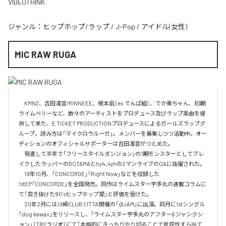
VIDEOTHINK
ジャンル：
ヒップホップ/ラップ
/
J-Pop
/
アイドル(女性)
MIC RAW RUGA
　KMNZ、吉田凜音/RINNEEE、根本凪（ex.でんぱ組）、でか美ちゃん、初期
ライムベリーなど、数々のアーティストをプロデュース及びラップ楽曲を提
供して来た、E TICKET PRODUCTIONプロデュースによるガールズラップグ
ループ。読み方は「マイクロウルーガ」。メンバーを募集しつつ活動中。オー
ディションのオフィシャルサポーターは吉田凜音がつとめた。

　発進して半年で「フリースタイルダンジョン」の1期モンスターとしてブレ
イクしたラッパーのDOTAMAとhy4_4yhの2マンライブのOAに抜擢された。

　19年10月、「CONCORDE」「Right Now」などを収録した
1stEP「CONCORDE」を全国発売。同作はライムスター宇多丸の連載コラムに
て「突き抜けた90’sヒップホップ愛」と評価を受けた。

　20年2月には川崎CLUB CITTA’開催の「@JAM」に出演。同月に1stシングル
「dog kawaii」をリリースし、「ライムスター宇多丸のアフター6 ジャンクシ
ョン」（TBSラジオ）にて「本格的にきっちりやり切ることで批評性すら出て