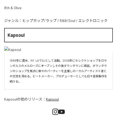
8th & Olive
ジャンル：
ヒップホップ/ラップ
/
R&B/Soul
/
エレクトロニック
Kapsoul
1998年に渡米、NY  LAでDJとして活動。2006年にセレクトショップをロサ
ンゼルスのメルローズにオープンしその後ダウンタウンに移店。ダウンタウ
ンのショップを拠点に数々のパーティーを主催しローカルアーティスト達と
の交流を深める。ビートメーカー、プロデューサーとしても日々音楽製作を
続ける。
Kapsoul
の他のリリース：
Kapsoul