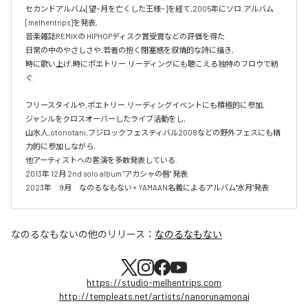
セカンドアルバム[望~月を亡くした王様~]を経て,2005年にソロ.アルバム 
[melhentrips]を発表,

音楽雑誌REMIXの HIPHOPディスク賞受賞などの評価を得た.

日常の中のやさしさや,若者の抱く閉塞感を叙情的な詩に描き,

時に歌い上げ,時にポエトリー.リーディングにも聴こえる独特のフロウで紡
ぐ.

フリースタイルや,ポエトリー.リーディングイベントにも積極的に参加,

ジャンルをクロスオーバーしたライブ活動をし,

山水人,otonotani,フジロックフェスティバル2008などの野外フェスにも精
力的に参加しながら,

他アーティストへの客演を多数発表している.

2013年 12月 2nd solo album "アカシャの唇" 発表

2023年　9月　なのるなもない × YAMAAN名義によるアルバム"水月"発表
なのるなもない
の他のリリース：
なのるなもない
https://studio-melhentrips.com
http://templeats.net/artists/nanorunamonai