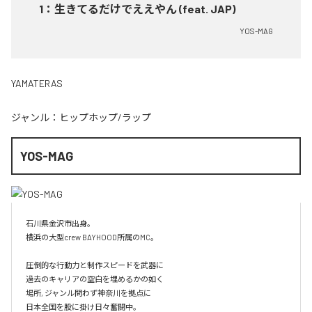
1
：
生きてるだけでええやん (feat. JAP)
YOS-MAG
YAMATERAS
ジャンル：
ヒップホップ/ラップ
YOS-MAG
石川県金沢市出身。

横浜の大型crew BAYHOOD所属のMC。

圧倒的な行動力と制作スピードを武器に

過去のキャリアの空白を埋めるかの如く

場所, ジャンル問わず神奈川を拠点に

日本全国を股に掛け日々奮闘中。
