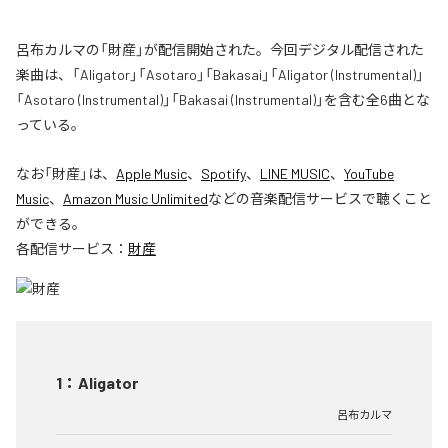
呂布カルマの「財産」が配信開始された。今回デジタル配信された
楽曲は、「Aligator」「Asotaro」「Bakasai」「Aligator (Instrumental)」
「Asotaro (Instrumental)」「Bakasai (Instrumental)」を含む全6曲とな
っている。
なお「
財産
」は、
Apple Music
、
Spotify
、
LINE MUSIC
、
YouTube
Music
、
Amazon Music Unlimited
などの音楽配信サービスで聴くこと
ができる。
各配信サービス：
財産
1
：
Aligator
呂布カルマ