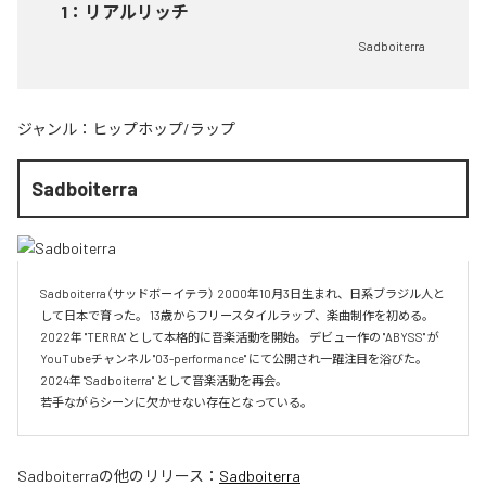
1
：
リアルリッチ
Sadboiterra
ジャンル：
ヒップホップ/ラップ
Sadboiterra
Sadboiterra（サッドボーイテラ） 2000年10月3日生まれ、日系ブラジル人と
して日本で育った。 13歳からフリースタイルラップ、楽曲制作を初める。 
2022年 "TERRA" として本格的に音楽活動を開始。 デビュー作の "ABYSS" が
YouTubeチャンネル "03-performance" にて公開され一躍注目を浴びた。 
2024年 "Sadboiterra" として音楽活動を再会。

若手ながらシーンに欠かせない存在となっている。
Sadboiterra
の他のリリース：
Sadboiterra