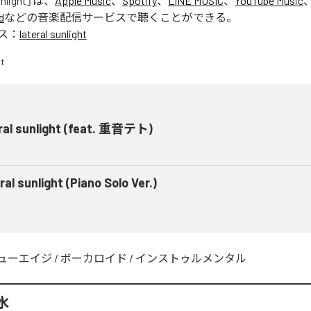
unlight
」は、
Apple Music
、
Spotify
、
LINE MUSIC
、
YouTube Music
d
などの音楽配信サービスで聴くことができる。
ス：
lateral sunlight
eral sunlight (feat. 重音テト)
ral sunlight (Piano Solo Ver.)
ューエイジ
/
ボーカロイド
/
インストゥルメンタル
水