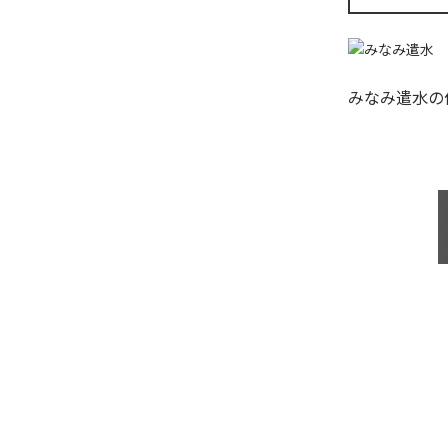
みなみ遣水
の