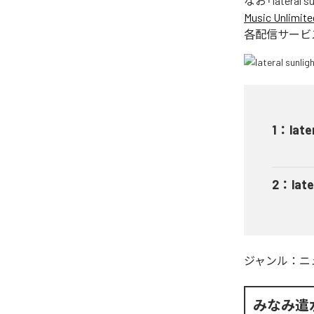
なお「
lateral s
Music Unlimite
各配信サービ
1
：
lat
2
：
late
ジャンル：
ニ
みなみ遣