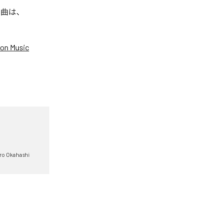
た楽曲は、
on Music
ro Okahashi