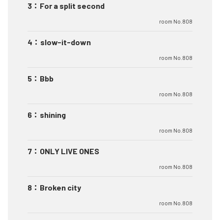
3
：
For a split second
room No.808
4
：
slow-it-down
room No.808
5
：
Bbb
room No.808
6
：
shining
room No.808
7
：
ONLY LIVE ONES
room No.808
8
：
Broken city
room No.808