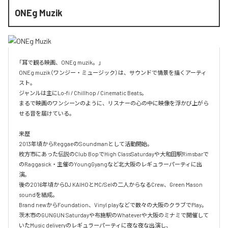
ONEg Muzik
「耳で観る映画、ONEg muzik。」

ONEg muzik（ワンジー・ミュージック）は、サウンドで情景を描くアーティ
スト。

ジャンルは主にLo-fi / Chillhop / Cinematic Beats。

まるで映画のワンシーンのように、リスナーの心の中に映像を浮かび上がら
せる音を届けている。

来歴

2013年頃からReggaeのSoundmanとして活動開始。

枚方市にあった伝説のClub BopでHigh ClassSaturdayや大和田駅Rimsbarで
のRaggasick・主催のYoungGyangなど北大阪のレギュラーパーティに出
演。

後の2016年頃からDJ KAIHOとMC/Selの二人からなるCrew、Green Mason 
soundを結成。

Brand newからFoundation、Vinyl playなどで数々の大阪のクラブでPlay。

茨木市のGUNGUN Saturdayや布施駅のWhateverや大阪のミナミで開催して
いたMusic deliveryのレギュラーパーティに夜な夜な出演し、
