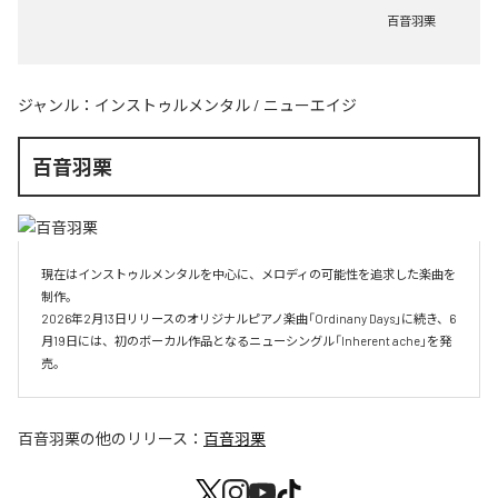
百音羽栗
ジャンル：
インストゥルメンタル
/
ニューエイジ
百音羽栗
現在はインストゥルメンタルを中心に、メロディの可能性を追求した楽曲を
制作。

2026年2月13日リリースのオリジナルピアノ楽曲「Ordinany Days」に続き、6
月19日には、初のボーカル作品となるニューシングル「Inherent ache」を発
売。
百音羽栗
の他のリリース：
百音羽栗