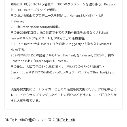
同時にDJ KI$$ONという名義でHIPHOPのクラブシーンを渡り歩き、Reggae
とHIPHOPのハイブリッドで活動。

その頃から楽曲のプロデュースを開始し、Moman & UHYEY「 Hi UP」
Rrelease。

2018年Green Mason soundの解散。

その後2019年コロナ渦の影響で全ての活動や自粛を余儀なくされBeat 
makerのキャリアをスタートしONEgとして活動開始。

主にLo-fi beatや今まで培ってきた知識でRagga styleも取り入れたBeatを
Makeする。

2024年WASS卍との出会いから「Pain For Real」をReleaseし2025年、初の
Beat tapeである「Green tape」をRelease。

その後は、大阪市内の5HOUSE(旧 Night WAX)でのHIPHOP NIGHT.・
Blacktriggerや堺市での7415といったレギュラーパーティでBeat liveを行っ
ていた。

現在も勢力的にビートメイカーとしての活動も勢力的に行い、SNSを中心に
レコードからサンプリングしたビートの紹介などを行いレコード好きたちか
らも人気を得ている。
ONEg Muzik
の他のリリース：
ONEg Muzik