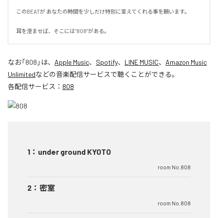
このBEATが あなたの時間を少しだけ特別に変えてくれる事を願います。

耳を澄ませば、そこには”808”がある。
なお「
808
」は、
Apple Music
、
Spotify
、
LINE MUSIC
、
Amazon Music
Unlimited
などの音楽配信サービスで聴くことができる。
各配信サービス：
808
1
：
under ground KYOTO
room No.808
2
：
密室
room No.808