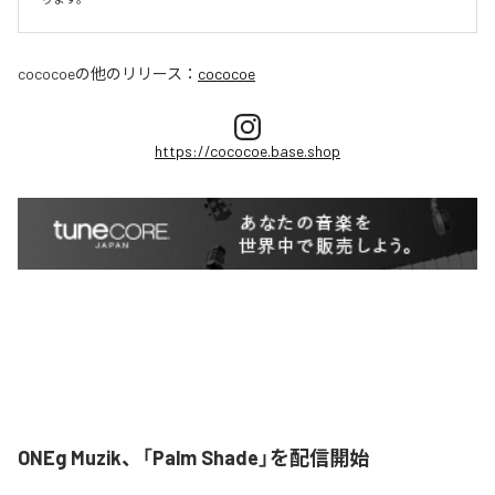
cococoe
の他のリリース：
cococoe
https://cococoe.base.shop
ONEg Muzik、「Palm Shade」を配信開始