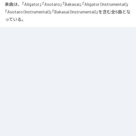
楽曲は、「Aligator」「Asotaro」「Bakasai」「Aligator (Instrumental)」
「Asotaro (Instrumental)」「Bakasai (Instrumental)」を含む全6曲とな
っている。
なお「
財産
」は、
Apple Music
、
Spotify
、
LINE MUSIC
、
YouTube
Music
、
Amazon Music Unlimited
などの音楽配信サービスで聴くこと
ができる。
各配信サービス：
財産
1
：
Aligator
呂布カルマ
2
：
Asotaro
呂布カルマ