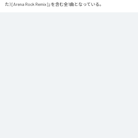
た) [Arena Rock Remix]」を含む全1曲となっている。
椎名もた「少女A」を、壮大なアリーナロックへ再構築した 「Arena Rock 
Remix」。

繊細で静かな歌い出しから、幾重にも重なるギター、力強いベースとライブ
ドラム、感情的なキーボードが一気に広がる爆発的なサビへ。

心音や一瞬の静寂、観客の手拍子とシンガロングを交えながら、原曲に宿る
孤独と心の揺れを、大観衆と分かち合う希望のエネルギーへと昇華しまし
た。

夜空まで届くような歌声と、切なさの先にある解放を描いた、ezo-momoに
よるシネマティックなロックリミックスです。
なお「
少女A (feat. 椎名もた) [Arena Rock Remix]
」は、
Apple Music
、
Spotify
、
LINE MUSIC
、
YouTube Music
、
Amazon Music Unlimited
など
の音楽配信サービスで聴くことができる。
各配信サービス：
少女A (feat. 椎名もた) [Arena Rock Remix]