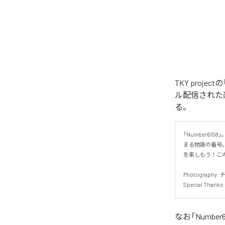
TKY project
ル配信された楽曲は、
る。
「Number61
まる物語の番号
を楽しもう！この
Photography: 
Special Tha
なお「
Number61