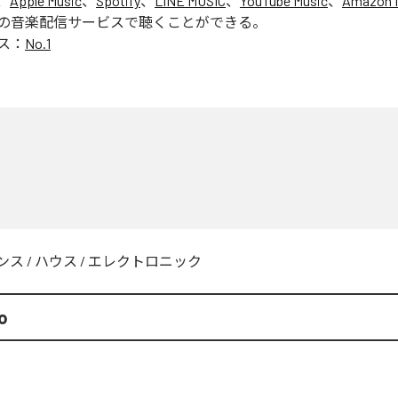
、
Apple Music
、
Spotify
、
LINE MUSIC
、
YouTube Music
、
Amazon 
の音楽配信サービスで聴くことができる。
ス：
No.1
ンス
/
ハウス
/
エレクトロニック
o