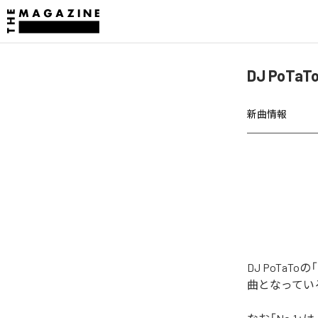
DJ PoTa
新曲情報
DJ PoTaT
曲となってい