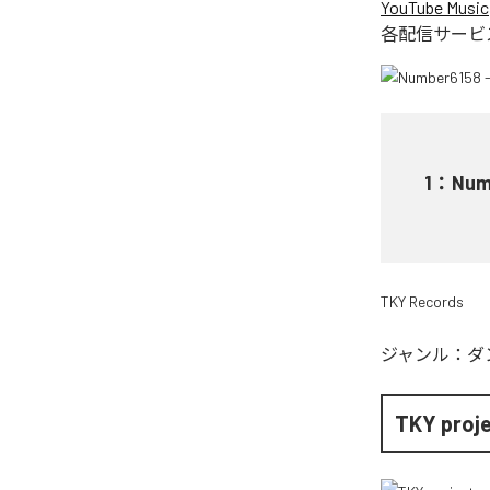
YouTube Music
各配信サービ
1
：
Numb
TKY Records
ジャンル：
ダ
TKY proj