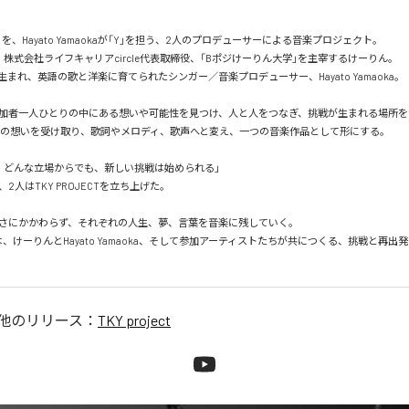
」を、Hayato Yamaokaが「Y」を担う、2人のプロデューサーによる音楽プロジェクト。

株式会社ライフキャリアcircle代表取締役、「Bポジけーりん大学」を主宰するけーりん。

まれ、英語の歌と洋楽に育てられたシンガー／音楽プロデューサー、Hayato Yamaoka。

加者一人ひとりの中にある想いや可能性を見つけ、人と人をつなぎ、挑戦が生まれる場所をつくる
が、その想いを受け取り、歌詞やメロディ、歌声へと変え、一つの音楽作品として形にする。

、どんな立場からでも、新しい挑戦は始められる」

2人はTKY PROJECTを立ち上げた。

さにかかわらず、それぞれの人生、夢、言葉を音楽に残していく。

ECTは、けーりんとHayato Yamaoka、そして参加アーティストたちが共につくる、挑戦と再
他のリリース：
TKY project