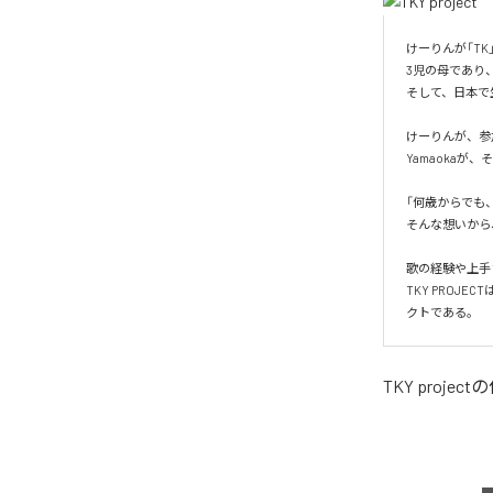
けーりんが「TK
3児の母であり、
そして、日本で生
けーりんが、参
Yamaoka
「何歳からでも
そんな想いから、
歌の経験や上手
TKY PROJ
クトである。
TKY project
の