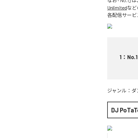
なお「
No.1
」は
Unlimited
など
各配信サービ
1
：
No.1
ジャンル：
ダ
DJ PoTaT