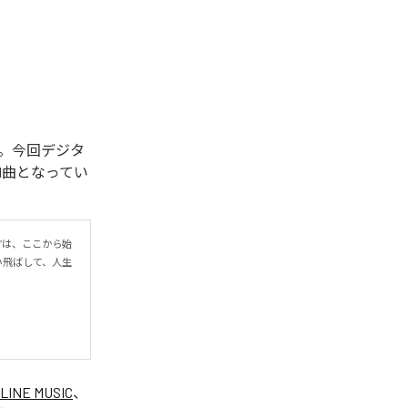
開始された。今回デジタ
を含む全1曲となってい
r”は、ここから始
い飛ばして、人生
LINE MUSIC
、