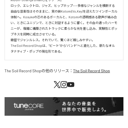
ロック、エレクトロ、ジャズ、ヒップホップ——多様なジャンルを横断する
自由な音楽性はそのままに、実の妹Kotomi(Vo,Key)を迎えたツインボーカル
体制へ。Kosukeの芯のあるボーカルと、Kotomiの透明感ある歌声が絡み合
い、ときにユニゾンで、ときに対話するように響く。その血の通ったハーモ
ニーが、複雑に構築されたトラックに柔らかな光を差し込み、実験性とポッ
プネスを同時に成立させている。

緻密でジャンルレス。それでいて、驚くほど親しみやすい。

The Soil Record Shopは、“ビート”から“バンド”へと進化した、新たなオル
タナティブ・ポップの現在形である。
The Soil Record Shop
の他のリリース：
The Soil Record Shop