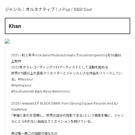
ジャンル：
オルタナティブ
/
J-Pop
/
R&B/Soul
Khan
2021 ~ 約１年半rock band Mode automaticでvocal/songwritingを50曲以
上制作

2022年からレコーディングソロアーティストとして活動を始める

世界8カ国以上の音楽クリエイターとジャンルレスな作品をリリースしてい
る。#Neosoul

#HipHopsoul

#Soulfulrandb #jazz #pop #electronic

2025 I released EP  BLACK SAWN  from Oblong Square Records  and DJ 
Oddfellow 

「幸福と変化を信頼し、世界は自分の投影である」という感覚を軸に、ジャン
ルにとらわれない自由なクリエイションを続けている。

声は唯一無二の指紋の様なもの
