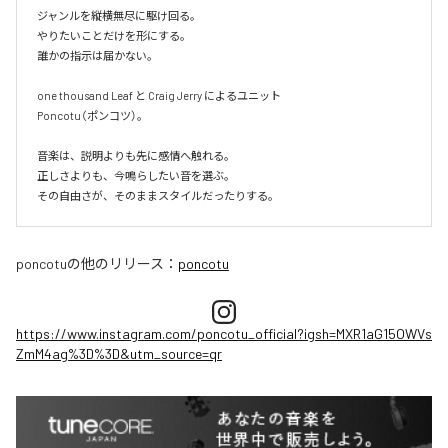
ジャンルを縦横無尽に駆け回る。

やりたいことだけを形にする。

誰かの指示は届かない。

one thousand Leaf と Craig Jerry によるユニット

Poncotu（ポンコツ）。

音楽は、説明よりも先に感情へ触れる。

正しさよりも、今鳴らしたい音を選ぶ。

その自由さが、そのままスタイルだったりする。
poncotu
の他のリリース：
poncotu
https://www.instagram.com/poncotu_official?igsh=MXR1aG15OWVs
ZmM4ag%3D%3D&utm_source=qr