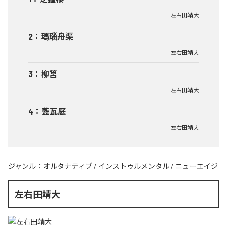
左右田靖大
2
：
瑪瑙舟渠
左右田靖大
3
：
柳筥
左右田靖大
4
：
藍瓦庭
左右田靖大
ジャンル：
オルタナティブ
/
インストゥルメンタル
/
ニューエイジ
左右田靖大