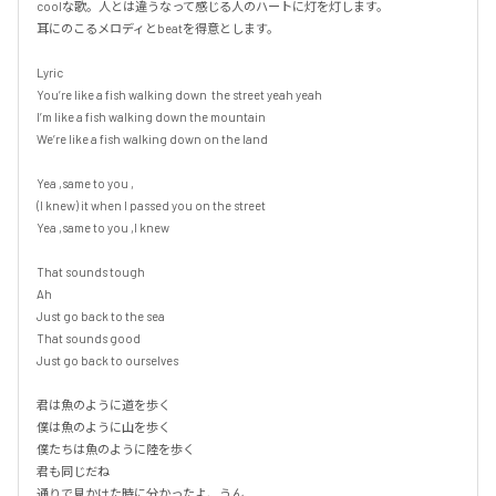
coolな歌。人とは違うなって感じる人のハートに灯を灯します。

耳にのこるメロディとbeatを得意とします。

Lyric

You’re like a fish walking down  the street yeah yeah

I’m like a fish walking down the mountain 

We’re like a fish walking down on the land

Yea ,same to you ,

(I knew) it when I passed you on the street

Yea ,same to you ,I knew

That sounds tough 

Ah

Just go back to the sea

That sounds good

Just go back to ourselves

君は魚のように道を歩く

僕は魚のように山を歩く

僕たちは魚のように陸を歩く

君も同じだね

通りで見かけた時に分かったよ、うん
