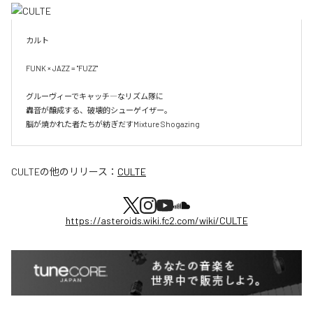
カルト

FUNK × JAZZ = "FUZZ"

グルーヴィーでキャッチ―なリズム隊に

轟音が醸成する、破壊的シューゲイザー。

脳が焼かれた者たちが紡ぎだすMixture Shogazing
CULTE
の他のリリース：
CULTE
https://asteroids.wiki.fc2.com/wiki/CULTE