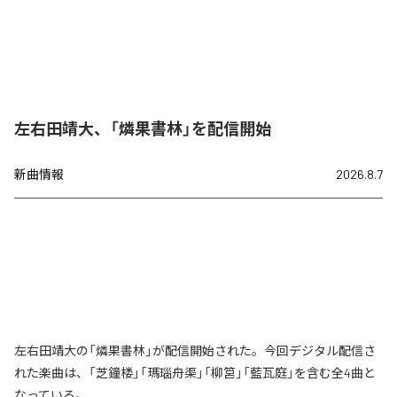
左右田靖大、「燐果書林」を配信開始
新曲情報
2026.8.7
左右田靖大の「燐果書林」が配信開始された。今回デジタル配信さ
れた楽曲は、「芝鐘楼」「瑪瑙舟渠」「柳筥」「藍瓦庭」を含む全4曲と
なっている。