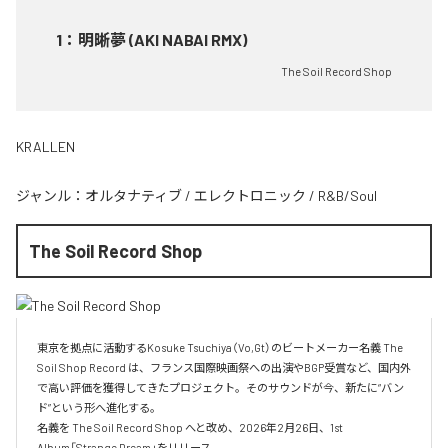
1
：
明晰夢 (AKI NABAI RMX)
The Soil Record Shop
KRALLEN
ジャンル：
オルタナティブ
/
エレクトロニック
/
R&B/Soul
The Soil Record Shop
東京を拠点に活動するKosuke Tsuchiya（Vo,Gt）のビートメーカー名義 The 
Soil Shop Record は、フランス国際映画祭への出演やBGP受賞など、国内外
で高い評価を獲得してきたプロジェクト。そのサウンドが今、新たに“バン
ド”という形へ進化する。

名義を The Soil Record Shop へと改め、2026年2月26日、1st 
Album「Strange Dream」をリリース。
