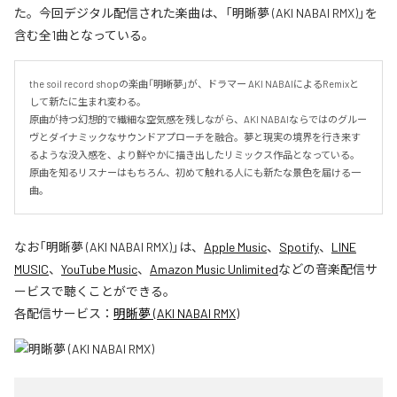
た。今回デジタル配信された楽曲は、「明晰夢 (AKI NABAI RMX)」を
含む全1曲となっている。
the soil record shopの楽曲「明晰夢」が、ドラマー AKI NABAIによるRemixと
して新たに生まれ変わる。

原曲が持つ幻想的で繊細な空気感を残しながら、AKI NABAIならではのグルー
ヴとダイナミックなサウンドアプローチを融合。夢と現実の境界を行き来す
るような没入感を、より鮮やかに描き出したリミックス作品となっている。

原曲を知るリスナーはもちろん、初めて触れる人にも新たな景色を届ける一
曲。
なお「
明晰夢 (AKI NABAI RMX)
」は、
Apple Music
、
Spotify
、
LINE
MUSIC
、
YouTube Music
、
Amazon Music Unlimited
などの音楽配信サ
ービスで聴くことができる。
各配信サービス：
明晰夢 (AKI NABAI RMX)