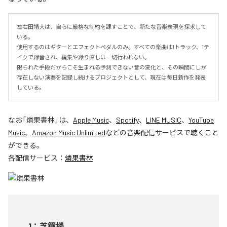
左右田靖大は、自らに厳格な制約を課すことで、新たな音楽表現を探求して
いる。

使用するのはギターとエフェクトペダルのみ。すべての楽曲は1トラック、1テ
イクで録音され、編集や録り直しは一切行われない。

限られた手段だからこそ生まれる予測できない音の変化と、その瞬間にしか
存在しない演奏を記録し続けるプロジェクトとして、現在は毎日新作を発表
している。
なお「
燐果書林
」は、
Apple Music
、
Spotify
、
LINE MUSIC
、
YouTube
Music
、
Amazon Music Unlimited
などの音楽配信サービスで聴くこと
ができる。
各配信サービス：
燐果書林
1
：
芝鐘楼