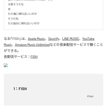
大変そうだな

あ

ただ海に帰ればいいのか

そうだね

ただ自分に帰ればいいのか
なお「
FISH
」は、
Apple Music
、
Spotify
、
LINE MUSIC
、
YouTube
Music
、
Amazon Music Unlimited
などの音楽配信サービスで聴くこと
ができる。
各配信サービス：
FISH
1
：
FISH
Khan