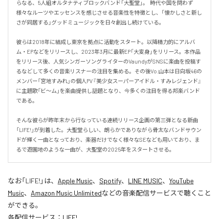
らなる、5人組オルタナティブロックバンド「大聖堂」。  時代や国を問わず
様々なルーツやエッセンスを感じさせる音楽性を特徴とし、「懐かしさと新し
さが同居する」グッドミュージックを日々創出し続けている。

彼らは2018年に結成し東京を拠点に活動をスタート。以降精力的にアルバ
ム・EPなどをリリースし、2023年3月に最新EP「大変身」をリリース。本作品
をリリース後、人気シンガーソングライターのVaundyがSNSに楽曲を投稿す
るなどして多くの音楽リスナーの注目を集める。その後Vo.山本は日向坂46の
メンバー「宮地すみれ」の個人PV『美少女スーパーアイドル・すみレジェンド』
に主題歌「ビ〜ム」を楽曲提供し話題となり、今多くの注目を得る邦楽バンド
である。

そんな彼らが昨年末から行なっている連続リリース企画の第三弾となる新曲
「LIFE!」が到着した。大聖堂らしい、朗らかでありながら骨太なバンドサウン
ドが輝く一曲となっており、楽器だけでなく様々なSEなども用いており、ま
るで遊園地のような一曲が、大聖堂の2025年をスタートさせる。
なお「
LIFE!
」は、
Apple Music
、
Spotify
、
LINE MUSIC
、
YouTube
Music
、
Amazon Music Unlimited
などの音楽配信サービスで聴くこと
ができる。
各配信サービス：
LIFE!