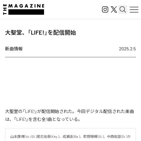
大聖堂、「LIFE!」を配信開始
新曲情報
2025.2.5
大聖堂の「LIFE!」が配信開始された。今回デジタル配信された楽曲
は、「LIFE!」を含む全1曲となっている。
山本康博(Vo./Gt.)尾花佑季(Key.)、成瀬圭(Ba.)、町野陽輝(Gt.)、中西和音(Dr.)か