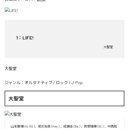
1
：
LIFE!
大聖堂
大聖堂
ジャンル：
オルタナティブ
/
ロック
/
J-Pop
大聖堂
山本康博(Vo./Gt.)、尾花佑季（Key.）、成瀬圭（Ba.）、町野陽輝（Gt.）、中西和