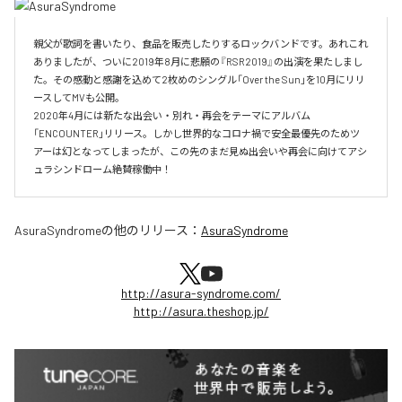
親父が歌詞を書いたり、食品を販売したりするロックバンドです。あれこれ
ありましたが、ついに2019年8月に悲願の『RSR2019』の出演を果たしまし
た。その感動と感謝を込めて2枚めのシングル「Over the Sun」を10月にリリ
ースしてMVも公開。

2020年4月には新たな出会い・別れ・再会をテーマにアルバム
「ENCOUNTER」リリース。しかし世界的なコロナ禍で安全最優先のためツ
アーは幻となってしまったが、この先のまだ見ぬ出会いや再会に向けてアシ
ュラシンドローム絶賛稼働中！
AsuraSyndrome
の他のリリース：
AsuraSyndrome
http://asura-syndrome.com/
http://asura.theshop.jp/