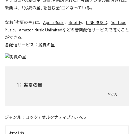
ヤヅカの「劣夏の星」が配信開始された。今回デジタル配信された
楽曲は、「劣夏の星」を含む全1曲となっている。
なお「
劣夏の星
」は、
Apple Music
、
Spotify
、
LINE MUSIC
、
YouTube
Music
、
Amazon Music Unlimited
などの音楽配信サービスで聴くこと
ができる。
各配信サービス：
劣夏の星
1
：
劣夏の星
ヤヅカ
ジャンル：
ロック
/
オルタナティブ
/
J-Pop
ヤヅカ