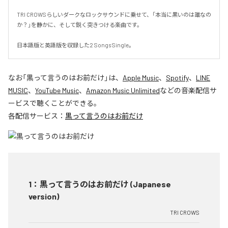
TRI CROWSらしいダークなロックサウンドに乗せて、「本当に黒いのは誰なの
か？」を静かに、そして鋭く突きつける楽曲です。

日本語版と英語版を収録した2 Songs Single。
なお「
黒って言うのはお前だけ
」は、
Apple Music
、
Spotify
、
LINE
MUSIC
、
YouTube Music
、
Amazon Music Unlimited
などの音楽配信サ
ービスで聴くことができる。
各配信サービス：
黒って言うのはお前だけ
1
：
黒って言うのはお前だけ (Japanese
version)
TRI CROWS