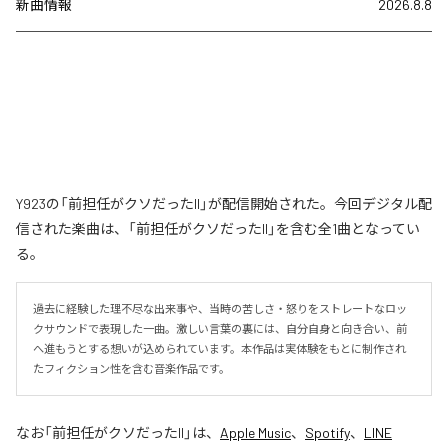
新曲情報
2026.8.8
Y923の「前担任がクソだったII」が配信開始された。今回デジタル配
信された楽曲は、「前担任がクソだったII」を含む全1曲となってい
る。
過去に経験した理不尽な出来事や、当時の苦しさ・怒りをストレートなロッ
クサウンドで表現した一曲。激しい言葉の裏には、自分自身と向き合い、前
へ進もうとする想いが込められています。本作品は実体験をもとに制作され
たフィクション性を含む音楽作品です。
なお「
前担任がクソだったII
」は、
Apple Music
、
Spotify
、
LINE