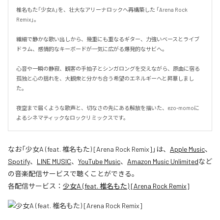
椎名もた「少女A」を、壮大なアリーナロックへ再構築した 「Arena Rock 
Remix」。

繊細で静かな歌い出しから、幾重にも重なるギター、力強いベースとライブ
ドラム、感情的なキーボードが一気に広がる爆発的なサビへ。

心音や一瞬の静寂、観客の手拍子とシンガロングを交えながら、原曲に宿る
孤独と心の揺れを、大観衆と分かち合う希望のエネルギーへと昇華しまし
た。

夜空まで届くような歌声と、切なさの先にある解放を描いた、ezo-momoに
よるシネマティックなロックリミックスです。
なお「
少女A (feat. 椎名もた) [Arena Rock Remix]
」は、
Apple Music
、
Spotify
、
LINE MUSIC
、
YouTube Music
、
Amazon Music Unlimited
など
の音楽配信サービスで聴くことができる。
各配信サービス：
少女A (feat. 椎名もた) [Arena Rock Remix]