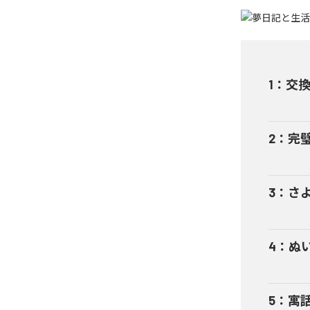
1
：
交
2
：
完
3
：
さ
4
：
ぬ
5
：
寓