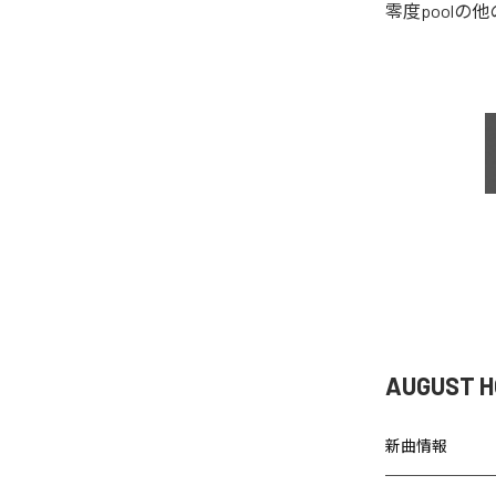
零度pool
の他
AUGUST 
新曲情報