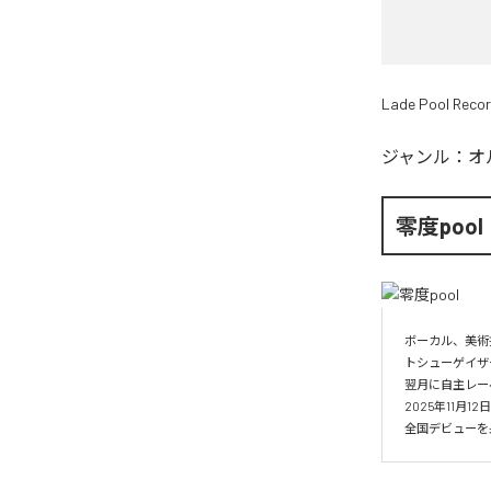
Lade Pool Reco
ジャンル：
オ
零度pool
ボーカル、美術
トシューゲイザー
翌月に自主レーベル
2025年11月1
全国デビューを果