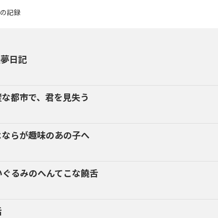
換夢日記
璧な都市で、君を見失う
よならが趣味のあの子へ
いぐるみのへんてこな饒舌
話