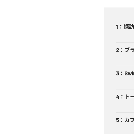
1
：
探
2
：
ブ
3
：
Sw
4
：
ト
5
：
カ