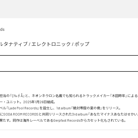
rds
ルタナティブ
/
エレクトロニック
/
ポップ
担当の『Ç‰∮Å』と、ネオンネウロン名義でも知られるトラックメイカー『木田昨年』によ
・ユニット。2025年1月26日結成。

『Lade Pool Records』を設立し、1st album『絶対零度の夏の骨』をリリース。

2日にSODA ROOM RECORDSと共同リリースされた3rd album『あなたマイナスあなたはせか
たす。同作は海外レーベルであるGerpfast Recordsからカセット化もされている。