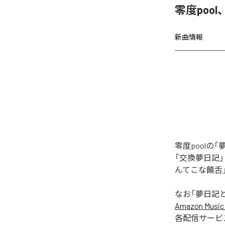
零度poo
新曲情報
零度pool
「交換夢日記
んてこな饒舌
なお「
夢日記
Amazon Music 
各配信サービ