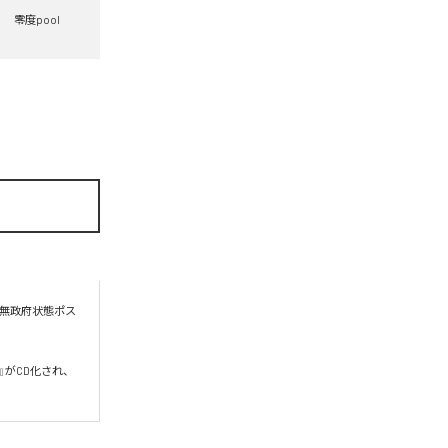
零度pool
る無政府状態ポス
い』がCD化され、