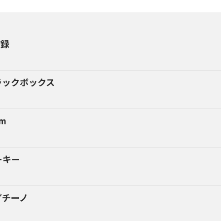
訪録
ラックボックス
im
ーキー
プチーノ