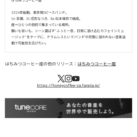
はちみつコーヒー座

2024年始動、東京発3ピースバンド。

Vo.百瀬、Gt.戌亥なつき、Ba.松本璃奈で結成。

座＝ひとつの目的で集まっている場所。

酸いも甘いも、シーン選ばず " ふぅと一息、日常に溶け込むカフェインミュ
ージック " をテーマに、ドラムレスという"バンド"の形態に捉われない音楽活
動で可能性を広げたい。
はちみつコーヒー座
の他のリリース：
はちみつコーヒー座
https://honeycoffee-za.fanpla.jp/