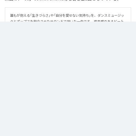
誰もが抱える「生きづらさ」や「自分を愛せない気持ち」を、ダンスミュージッ
クとポップスを融合させたサウンドで描いた一曲です。 疾走感のあるビート
と繊細な歌詞が交差し、苦しさの中にも小さな希望を見つけ出していく。 「味
方だよ」というメッセージが、心にそっと寄り添う作品です。
なお「
89
」は、
Apple Music
、
Spotify
、
LINE MUSIC
、
YouTube Music
、
Amazon Music Unlimited
などの音楽配信サービスで聴くことができ
る。
各配信サービス：
89
1
：
89
泡く、脆く。