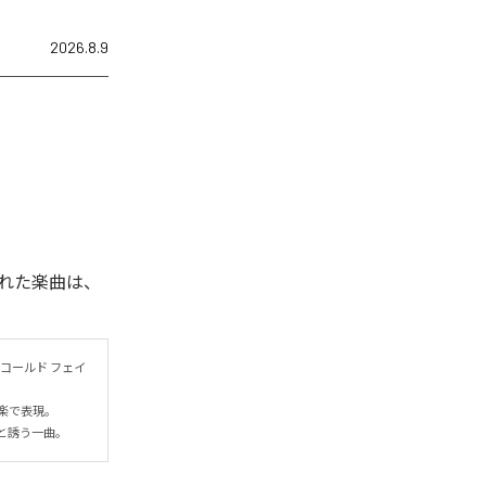
2026.8.9
れた楽曲は、
コールド フェイ
表現。

と誘う一曲。