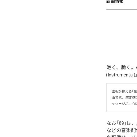
新曲情報
泡く、脆く。の
(Instrume
誰もが抱える「
曲です。 疾走
ッセージが、心
なお「
89
」は、
などの音楽配