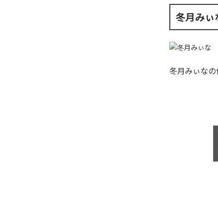
冬月みぃ
冬月みぃな
の