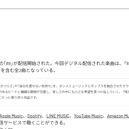
「89」が配信開始された。今回デジタル配信された楽曲は、「89」
ntal)」を含む全2曲となっている。
生きづらさ」や「自分を愛せない気持ち」を、ダンスミュージックとポップスを融合させたサ
感のあるビートと繊細な歌詞が交差し、苦しさの中にも小さな希望を見つけ出していく。 「味
にそっと寄り添う作品です。
Apple Music
、
Spotify
、
LINE MUSIC
、
YouTube Music
、
Amazon Mus
信サービスで聴くことができる。