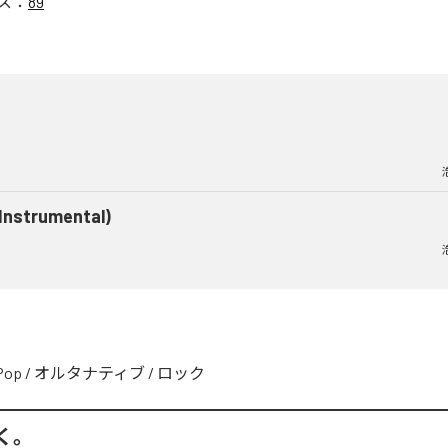
ス：
89
(Instrumental)
Pop
/
オルタナティブ
/
ロック
く。