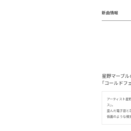
新曲情報
星野マーブル
「コールドフ
アーティスト星
ス」。

歪んだ電子音と
仮面のような微