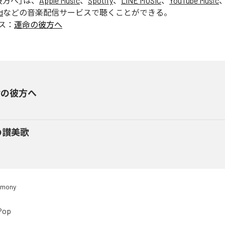
彼方へ
」は、
Apple Music
、
Spotify
、
LINE MUSIC
、
YouTube Music
d
などの音楽配信サービスで聴くことができる。
ス：
運命の彼方へ
命の彼方へ
の讃美歌
rmony
Pop