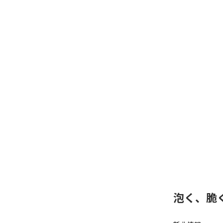
泡く、脆く