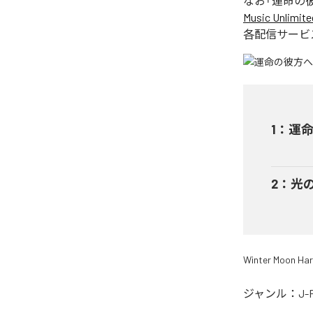
なお「
運命の
Music Unlimite
各配信サービ
1
：
運
2
：
光
Winter Moon Ha
ジャンル：
J-