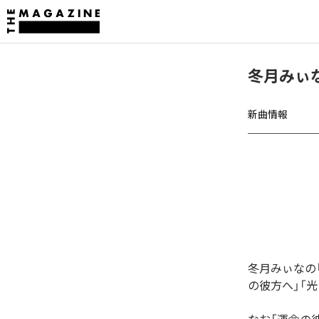
冬月みぃ
新曲情報
冬月みぃなの
の彼方へ」「