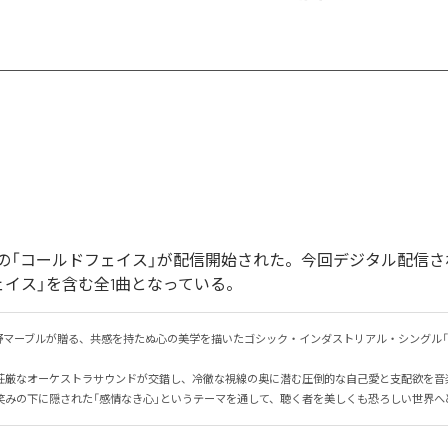
の「コールドフェイス」が配信開始された。今回デジタル配信さ
ェイス」を含む全1曲となっている。
野マーブルが贈る、共感を持たぬ心の美学を描いたゴシック・インダストリアル・シングル「
荘厳なオーケストラサウンドが交錯し、冷徹な視線の奥に潜む圧倒的な自己愛と支配欲を音楽で
笑みの下に隠された「感情なき心」というテーマを通して、聴く者を美しくも恐ろしい世界へ