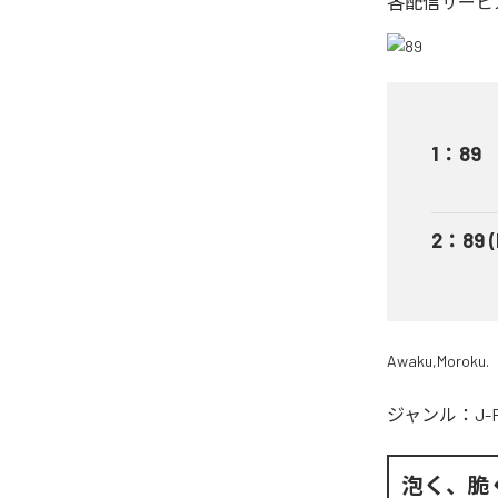
各配信サービ
1
：
89
2
：
89 
Awaku,Moroku.
ジャンル：
J-
泡く、脆