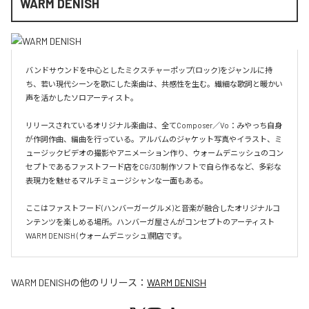
WARM DENISH
バンドサウンドを中心としたミクスチャーポップ(ロック)をジャンルに持
ち、若い現代シーンを歌にした楽曲は、共感性を生む。繊細な歌詞と暖かい
声を活かしたソロアーティスト。

リリースされているオリジナル楽曲は、全てComposer／Vo：みやっち自身
が作詞作曲、編曲を行っている。アルバムのジャケット写真やイラスト、ミ
ュージックビデオの撮影やアニメーション作り、ウォームデニッシュのコン
セプトであるファストフード店をCG/3D制作ソフトで自ら作るなど、多彩な
表現力を魅せるマルチミュージシャンな一面もある。

ここはファストフード(ハンバーガーグルメ)と音楽が融合したオリジナルコ
ンテンツを楽しめる場所。ハンバーガ屋さんがコンセプトのアーティスト
WARM DENISH (ウォームデニッシュ)開店です。
WARM DENISH
の他のリリース：
WARM DENISH