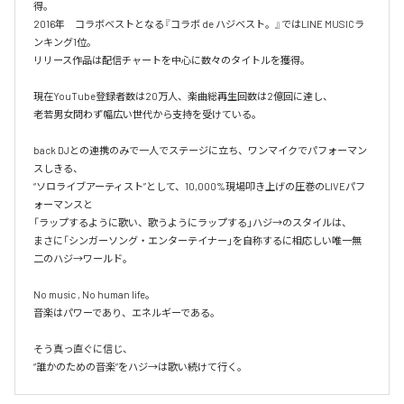
得。

2016年　コラボベストとなる『コラボ de ハジベスト。』ではLINE MUSICラ
ンキング1位。

リリース作品は配信チャートを中心に数々のタイトルを獲得。

現在YouTube登録者数は20万人、楽曲総再生回数は2億回に達し、

老若男女問わず幅広い世代から支持を受けている。 

back DJとの連携のみで一人でステージに立ち、ワンマイクでパフォーマン
スしきる、

“ソロライブアーティスト”として、10,000%現場叩き上げの圧巻のLIVEパフ
ォーマンスと

「ラップするように歌い、歌うようにラップする」ハジ→のスタイルは、

まさに「シンガーソング・エンターテイナー」を自称するに相応しい唯一無
二のハジ→ワールド。

No music , No human life。

音楽はパワーであり、エネルギーである。

そう真っ直ぐに信じ、
