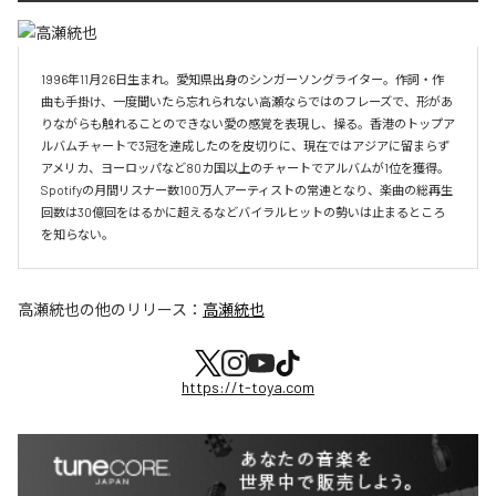
1996年11月26日生まれ。愛知県出身のシンガーソングライター。作詞・作
曲も手掛け、一度聞いたら忘れられない高瀬ならではのフレーズで、形があ
りながらも触れることのできない愛の感覚を表現し、操る。香港のトップア
ルバムチャートで3冠を達成したのを皮切りに、現在ではアジアに留まらず
アメリカ、ヨーロッパなど80カ国以上のチャートでアルバムが1位を獲得。
Spotifyの月間リスナー数100万人アーティストの常連となり、楽曲の総再生
回数は30億回をはるかに超えるなどバイラルヒットの勢いは止まるところ
を知らない。
高瀬統也
の他のリリース：
高瀬統也
https://t-toya.com