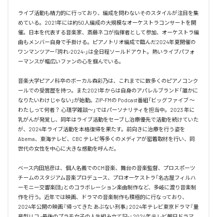
ライブ活動も精力的に行っており、編成を問わないそのスタイルが注目を集
めている。2021年には約50人編成の大規模なオーケストラコンサートを開
催。日本を代表する音楽家、斎藤ネコが指揮者として参加、オーケストラ編
曲もメンバー自身で手掛ける。ピアノトリオ編成で臨んだ2024年夏開催の
ワンマンツアー「誇れ-2024-」は全日程ソールドアウト。熱いライブパフォ
ーマンスが幅広いファンの心を掴んでいる。

音楽大学ピアノ科卒のボーカル森彩乃は、これまでに数多くのピアノコンク
ールでの受賞歴を持つ。また2021年からは自身のアパレルブランド「誰かに
なりたいわけじゃない」が始動。ZIP-FMの Podcast番組「ビッグファイブ 〜
わたしって何者？ 心理学雑談〜」ではパーソナリティを担当中。2023 年に
乳がんが発覚し、同年はライブ活動をセーブし治療優先で活動を続けていた
が、2024年ライブ活動を本格復帰を果たす。前向きに治療を行う姿を
Abema、東海テレビ、CBC テレビ等多くのメディアが密着取材を行い、同
世代の女性を中心に大きな感動を呼んだ。

ベース内田旭彦は、個人名義でのCM音楽、舞台の音楽監督、プロスポーツ
チームのスタジアム音楽プロデュース、プロオーケストラ「名古屋フィルハ
ーモニー交響楽団」とのコラボレーション楽曲制作など、多岐に渡り音楽制
作を行う。近年では映画、ドラマの音楽制作も積極的に行なっており、
2024年公開の映画『帰ってきた あぶない刑事』2024年テレビ東京ドラマ『量
産型リコ -最後のプラモ女子の人生組み立て記-』2024年テレビ朝日ドラマ