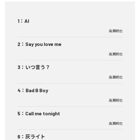
1
：
AI
高瀬統也
2
：
Say you love me
高瀬統也
3
：
いつ言う？
高瀬統也
4
：
Bad B Boy
高瀬統也
5
：
Call me tonight
高瀬統也
6
：
灰ライト