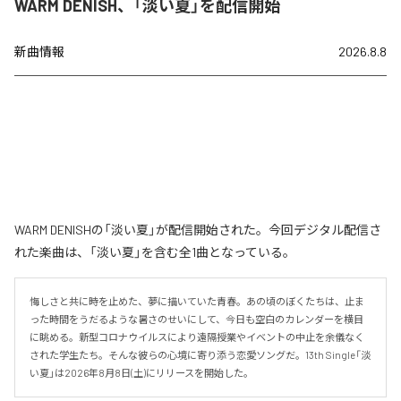
WARM DENISH、「淡い夏」を配信開始
新曲情報
2026.8.8
WARM DENISHの「淡い夏」が配信開始された。今回デジタル配信さ
れた楽曲は、「淡い夏」を含む全1曲となっている。
悔しさと共に時を止めた、夢に描いていた青春。あの頃のぼくたちは、止ま
った時間をうだるような暑さのせいにして、今日も空白のカレンダーを横目
に眺める。新型コロナウイルスにより遠隔授業やイベントの中止を余儀なく
された学生たち。そんな彼らの心境に寄り添う恋愛ソングだ。13th Single「淡
い夏」は2026年8月8日(土)にリリースを開始した。