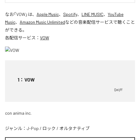
なお「
VOW
」は、
Apple Music
、
Spotify
、
LINE MUSIC
、
YouTube
Music
、
Amazon Music Unlimited
などの音楽配信サービスで聴くこと
ができる。
各配信サービス：
VOW
1
：
VOW
Qaijff
con anima inc.
ジャンル：
J-Pop
/
ロック
/
オルタナティブ