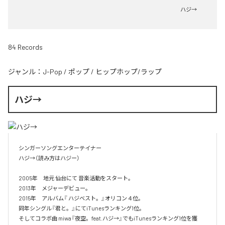
ハジ→
84 Records
ジャンル：
J-Pop
/
ポップ
/
ヒップホップ/ラップ
ハジ→
シンガーソングエンターテイナー

ハジ→（読み方はハジー）

2005年　地元 仙台にて 音楽活動をスタート。

2013年　メジャーデビュー。

2015年　アルバム『 ハジベスト。』オリコン４位。

同年シングル『君と。』にてiTunesランキング1位。

そしてコラボ曲 miwa『夜空。feat.ハジ→』でもiTunesランキング1位を獲