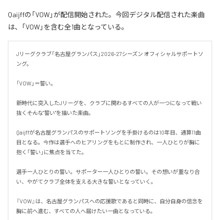
Qaijffの「VOW」が配信開始された。今回デジタル配信された楽曲
は、「VOW」を含む全1曲となっている。
Jリーグクラブ「名古屋グランパス」2026-27シーズン オフィシャルサポートソ
ング。

「VOW」＝誓い。

新時代に突入したJリーグを、クラブに関わるすべての人が一つになって戦い
抜く――そんな"誓い"を描いた楽曲。

Qaijffが名古屋グランパスのサポートソングを手掛けるのは10年目、通算11曲
目となる。今作は選手へのヒアリングをもとに制作され、一人ひとりが胸に
抱く「誓い」に焦点を当てた。

選手一人ひとりの誓い。サポーター一人ひとりの誓い。その想いが重なり合
い、やがてクラブ全体を支える大きな誓いとなっていく。

『VOW』は、名古屋グランパスへの応援歌であると同時に、自分自身の信念を
胸に前へ進む、すべての人へ届けたい一曲となっている。