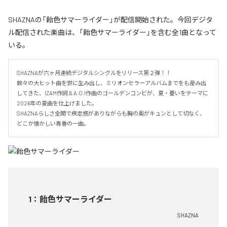
SHAZNAの「飴色サマーライダー」が配信開始された。今回デジタ
ル配信された楽曲は、「飴色サマーライダー」を含む全1曲となって
いる。
SHAZNAが六ヶ月連続デジタルシングルをリリース第２弾！！

数々の大ヒット曲を世に生み出し、ミリオンセラーアルバムまでをも産み出
してきた、IZAM作詞 & A.O.I作曲のゴールデンコンビが、夏・憂いをテーマに
2026年の夏曲を仕上げました。

SHAZNAらしさ全開で疾走感がありながらも胸の奥がキュンとして切なく、
どこか懐かしい青春の一曲。
1
：
飴色サマーライダー
SHAZNA