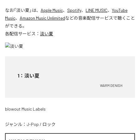
なお「
淡い夏
」は、
Apple Music
、
Spotify
、
LINE MUSIC
、
YouTube
Music
、
Amazon Music Unlimited
などの音楽配信サービスで聴くこと
ができる。
各配信サービス：
淡い夏
1
：
淡い夏
WARM DENISH
blowout Music Labels
ジャンル：
J-Pop
/
ロック