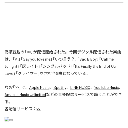
高瀬統也の「∞」が配信開始された。今回デジタル配信された楽曲
は、「AI」「Say you love me」「いつ言う？」「Bad B Boy」「Call me
tonight」「灰ライト」「シングルバッド」「It’s Finally the End of Our
Love」「クライマー」を含む全9曲となっている。
なお「
∞
」は、
Apple Music
、
Spotify
、
LINE MUSIC
、
YouTube Music
、
Amazon Music Unlimited
などの音楽配信サービスで聴くことができ
る。
各配信サービス：
∞