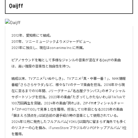
Qaijff
2012年、愛知県にて結成。

2017年、ソニーミュージックよりメジャーデビュー。

2021年に独立し、現在はcon anima Inc.に所属。

ピアノサウンドを軸として多様なジャンルの音楽が混在するQaijffの楽曲
は、高い強度の音楽性と独自性を持つ。

結成以来、TVアニメ「いぬやしき」、TVアニメ「真・中華一番！」、NHK情報
番組「さらさらサラダ」など、様々なTVのテーマ楽曲を担当。2016年から現
在に至るまでの10年間、Jリーグチーム「名古屋グランパス」のオフィシャル
サポートソングを担当。2023年の楽曲「たぎってしかたないわ」はTikTokで
100万回再生を突破。2024年の楽曲「誇れ」は、ZIP-FMオフィシャルチャー
ト「ZIP-HOT100」で見事１位を獲得。担当して10年目となる2025年の楽曲
「掴まえろ頂点を」は試合前の選手紹介時の音楽として使用されている。

2024年12月に発売したフルアルバム[YOKU]は国内に留まらず海外でも多く
のリスナーの心を掴み、iTunes Store ブラジルの”J-POPトップアルバム” 1位
を獲得。
