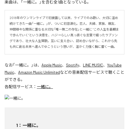
楽曲は、「一緒に。」を含む全1曲となっている。
2018年のワンマンライブで初披露して以来、ライブでのみ歌い、大切に温め
続けてきた一曲「一緒に。」が、ついに初音源化。恋人、夫婦、家族、親友、
仲間――様々な関係に重なる大切な「唯一無二の存在」と一緒に “この人生を最期ま
で歩んでいく”という決意を、ハジ→らしい真っ直ぐな言葉で綴ったラブソン
グであり、壮大な人生賛歌。互いに支え合い、認め合いながら、これから先
も共に創る未来へ進んでゆこうという想いが、温かく力強く胸に響く一曲。
なお「
一緒に。
」は、
Apple Music
、
Spotify
、
LINE MUSIC
、
YouTube
Music
、
Amazon Music Unlimited
などの音楽配信サービスで聴くこと
ができる。
各配信サービス：
一緒に。
1
：
一緒に。