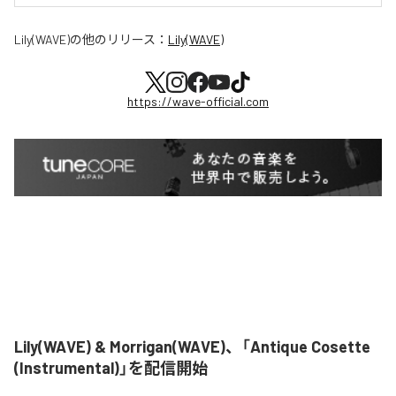
Lily(WAVE)
の他のリリース：
Lily(WAVE)
https://wave-official.com
Lily(WAVE) & Morrigan(WAVE)、「Antique Cosette
(Instrumental)」を配信開始