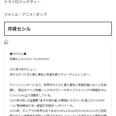
トライロジックヴィー
ジャンル：
アニメ
/
ポップ
月城セシル
◆PROFILE◆

月城セシル CECIL TSUKISHIRO

2021年9月デビュー。

月からやってきた愛と勇気と希望を歌うヴァーチャルシンガー。

アニソンシンガーになり、世界中の人々に愛と勇気と希望を届けることを目
標に、現在はアニメ特撮ソングのカヴァーやオリジナルソングの歌唱を中心
にYouTube上で活動をしている。

2023年8月には主題歌「迷子の流れ星」の歌唱とヒロインを演じたSTEAMゲ
ーム「絶体絶命少女～虚空の方程式～」がリリース。

2024年、ガンプラの世界大会であるGUNPLA BUILDERS WORLD CUPに初挑
戦ながら一次審査を突破！以降プラモデルイベントに出演するなど模型分野