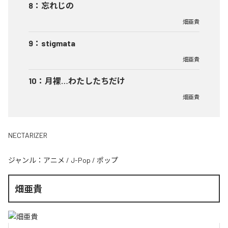
8
：
忘れじの
畑亜貴
9
：
stigmata
畑亜貴
10
：
月裸…わたしたちだけ
畑亜貴
NECTARIZER
ジャンル：
アニメ
/
J-Pop
/
ポップ
畑亜貴