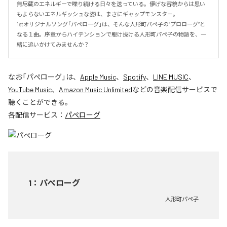
無尽蔵のエネルギーで喋り続ける日々を送っている。儚げな容貌からは思い
もよらないエネルギッシュな姿は、まさにギャップモンスター。

1stオリジナルソング「パペローグ」は、そんな人形町パペ子の“プロローグ”と
なる１曲。序章からハイテンションで駆け抜ける人形町パペ子の物語を、一
緒に追いかけてみませんか？
なお「
パぺローグ
」は、
Apple Music
、
Spotify
、
LINE MUSIC
、
YouTube Music
、
Amazon Music Unlimited
などの音楽配信サービスで
聴くことができる。
各配信サービス：
パぺローグ
1
：
パぺローグ
人形町パぺ子