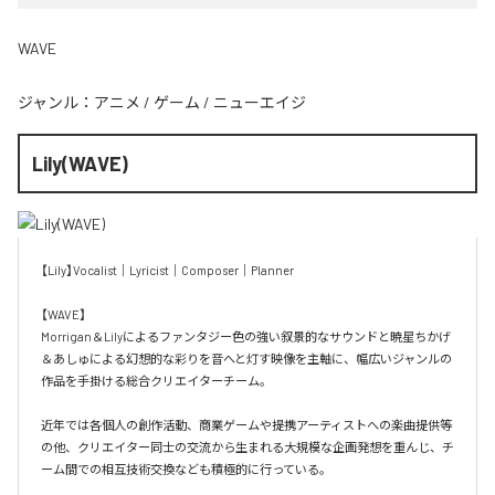
WAVE
ジャンル：
アニメ
/
ゲーム
/
ニューエイジ
Lily(WAVE)
【Lily】Vocalist｜Lyricist｜Composer｜Planner

【WAVE】

Morrigan＆Lilyによるファンタジー色の強い叙景的なサウンドと暁星ちかげ
＆あしゅによる幻想的な彩りを音へと灯す映像を主軸に、幅広いジャンルの
作品を手掛ける総合クリエイターチーム。

近年では各個人の創作活動、商業ゲームや提携アーティストへの楽曲提供等
の他、クリエイター同士の交流から生まれる大規模な企画発想を重んじ、チ
ーム間での相互技術交換なども積極的に行っている。