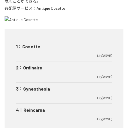
聴くことができる。
各配信サービス：
Antique Cosette
1
：
Cosette
Lily(WAVE)
2
：
Ordinaire
Lily(WAVE)
3
：
Synesthesia
Lily(WAVE)
4
：
Reincarna
Lily(WAVE)