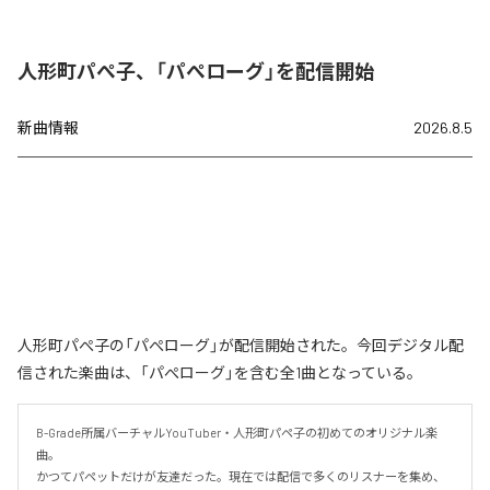
人形町パぺ子、「パぺローグ」を配信開始
新曲情報
2026.8.5
人形町パぺ子の「パぺローグ」が配信開始された。今回デジタル配
信された楽曲は、「パぺローグ」を含む全1曲となっている。
B-Grade所属バーチャルYouTuber・人形町パペ子の初めてのオリジナル楽
曲。

かつてパペットだけが友達だった。現在では配信で多くのリスナーを集め、