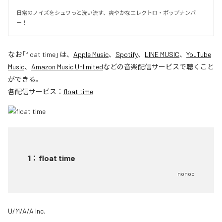
日常のノイズをシュワっと洗い流す、爽やかなエレクトロ・ポップナンバ
ー！
なお「
float time
」は、
Apple Music
、
Spotify
、
LINE MUSIC
、
YouTube
Music
、
Amazon Music Unlimited
などの音楽配信サービスで聴くこと
ができる。
各配信サービス：
float time
1
：
float time
nonoc
U/M/A/A Inc.