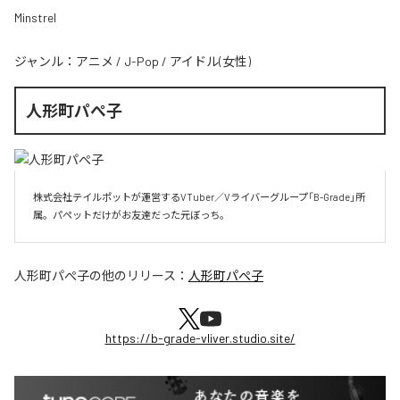
Minstrel
ジャンル：
アニメ
/
J-Pop
/
アイドル(女性)
人形町パぺ子
株式会社テイルポットが運営するVTuber／Vライバーグループ「B-Grade」所
属。パペットだけがお友達だった元ぼっち。
人形町パぺ子
の他のリリース：
人形町パぺ子
https://b-grade-vliver.studio.site/