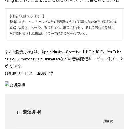
「stigmata」「月裸…わたしたちだけ」を含む全10曲となっている。
【裸足で月まで歩けそう】

新曲に加え、ベストアルバム「浪漫月裸の娘達」「隷属快美の娘達」収録楽曲を
新録。幻想とゴシック、祈りと憧れ、出会いと別れ、そして忘れじの想い。
月光に照らされた物語は心の中で静かに紡がれていく。
なお「
浪漫月裸
」は、
Apple Music
、
Spotify
、
LINE MUSIC
、
YouTube
Music
、
Amazon Music Unlimited
などの音楽配信サービスで聴くこと
ができる。
各配信サービス：
浪漫月裸
1
：
浪漫月裸
畑亜貴