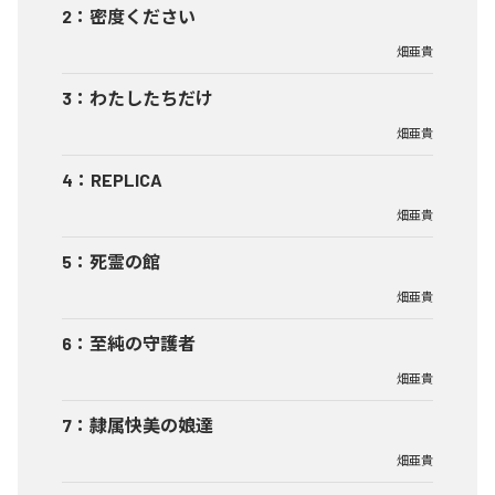
2
：
密度ください
畑亜貴
3
：
わたしたちだけ
畑亜貴
4
：
REPLICA
畑亜貴
5
：
死霊の館
畑亜貴
6
：
至純の守護者
畑亜貴
7
：
隷属快美の娘達
畑亜貴