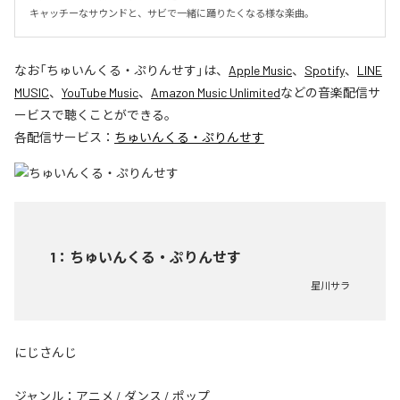
キャッチーなサウンドと、サビで一緒に踊りたくなる様な楽曲。
なお「
ちゅいんくる・ぷりんせす
」は、
Apple Music
、
Spotify
、
LINE
MUSIC
、
YouTube Music
、
Amazon Music Unlimited
などの音楽配信サ
ービスで聴くことができる。
各配信サービス：
ちゅいんくる・ぷりんせす
1
：
ちゅいんくる・ぷりんせす
星川サラ
にじさんじ
ジャンル：
アニメ
/
ダンス
/
ポップ