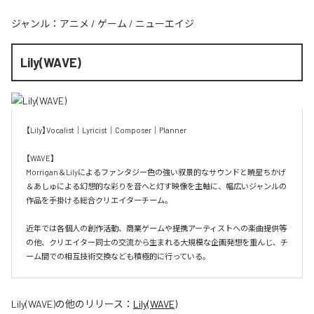
ジャンル：
アニメ
/
ゲーム
/
ニューエイジ
Lily(WAVE)
【Lily】Vocalist｜Lyricist｜Composer｜Planner

【WAVE】

Morrigan＆Lilyによるファンタジー色の強い叙景的なサウンドと暁星ちかげ
＆あしゅによる幻想的な彩りを音へと灯す映像を主軸に、幅広いジャンルの
作品を手掛ける総合クリエイターチーム。

近年では各個人の創作活動、商業ゲームや提携アーティストへの楽曲提供等
の他、クリエイター同士の交流から生まれる大規模な企画発想を重んじ、チ
ーム間での相互技術交換なども積極的に行っている。
Lily(WAVE)
の他のリリース：
Lily(WAVE)