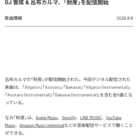
DJ 雪成 & 呂布カルマ、「財産」を配信開始
新曲情報
2026.8.8
呂布カルマの「財産」が配信開始された。今回デジタル配信された
楽曲は、「Aligator」「Asotaro」「Bakasai」「Aligator (Instrumental)」
「Asotaro (Instrumental)」「Bakasai (Instrumental)」を含む全6曲とな
っている。
なお「
財産
」は、
Apple Music
、
Spotify
、
LINE MUSIC
、
YouTube
Music
、
Amazon Music Unlimited
などの音楽配信サービスで聴くこと
ができる。