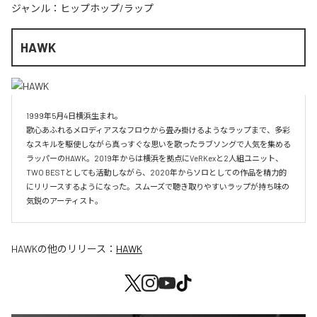
ジャンル：
ヒップホップ/ラップ
HAWK
1999年5月4日横浜生まれ。

歌心あふれるメロディアスなフロウから畳み掛けるようなラップまで、多彩
なスキルを駆使しながら真っすぐな思いを歌ったラブソングで人気を集める
ラッパーのHAWK。2019年からは横浜を拠点にVeRKexと2人組ユニット、
TWO BESTとしても活動しながら、2020年からソロとしての作品を精力的
にリリースするようになった。スムーズで聴き取りやすいラップが持ち味の
気鋭のアーティスト。
HAWK
の他のリリース：
HAWK