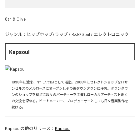
8th & Olive
ジャンル：
ヒップホップ/ラップ
/
R&B/Soul
/
エレクトロニック
Kapsoul
1998年に渡米、NY  LAでDJとして活動。2006年にセレクトショップをロサ
ンゼルスのメルローズにオープンしその後ダウンタウンに移店。ダウンタウ
ンのショップを拠点に数々のパーティーを主催しローカルアーティスト達と
の交流を深める。ビートメーカー、プロデューサーとしても日々音楽製作を
続ける。
Kapsoul
の他のリリース：
Kapsoul