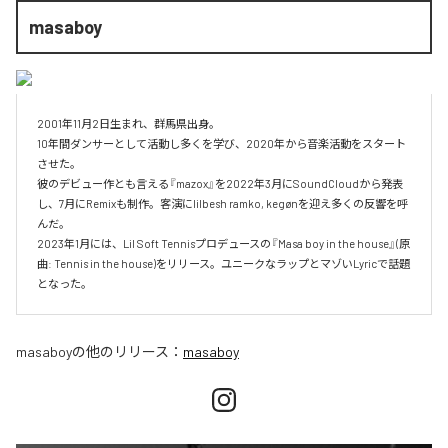
masaboy
2001年11月2日生まれ、群馬県出身。

10年間ダンサーとして活動し多くを学び、2020年から音楽活動をスタート
させた。

彼のデビュー作とも言える『mazox』を2022年3月にSoundCloudから発表
し、7月にRemixも制作。客演にlilbesh ramko, kegønを迎え多くの反響を呼
んだ。

2023年1月には、Lil Soft Tennisプロデュースの『Masa boy in the house』(原
曲: Tennis in the house)をリリース。ユニークなラップとマゾいLyricで話題
となった。
masaboy
の他のリリース：
masaboy