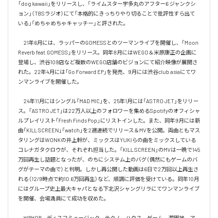
「dog kawaii」をリリースし、「ライムスター宇多丸のアフター6 ジャンクシ
ョン」（TBSラジオ）にて「本格的にきっちりやり切ることで批評性すら出て
いる」「めちゃめちゃキャッチー」と評された。

　21年6月には、ラッパーのGOMESSとのツーマンライブを開催し、「Moon 
Reverb feat.GOMESS」をリリース。同年8月にはWEGO＆米原康正の企画に
登場し、渋谷109店など複数のWEGO店舗のビジョンにて紹介映像が展開さ
れた。22年4月には「Go Forward EP」を発売、9月には渋谷club asiaにてワ
ンマンライブを開催した。

　24年11月にはシングル「MAD MIC」を、25年1月には「ASTRO JET」をリリー
ス。「ASTRO JET」は22万人以上のフォロワーを集めるSpotifyのオフィシャ
ルプレイリスト「Fresh Finds Pop」にリストインした。また、同年9月には新
曲「KILL SCREEN」「watch」を2週連続でリリース＆MVを公開。両曲ともマス
タリングはWONKの井上幹が、ミックスはYUKIらの曲をミックスしている
コレナガタクロウが、それぞれ担当した。「KILL SCREEN」のMVは一晩で145
万回再生し話題となったが、のちにシステム上のバグ（偶然にもゲームのバ
グがテーマの曲で）と判明。しかし再公開した動画は6日で2万回以上再生さ
れる（12/9時点で約10.6万回再生）など、順調に評価を受けている。同年10月
にはグループ史上最大キャパとなる下北沢シャングリラにてワンマンライブ
を開催、会場満員にて成功を収めた。

　HIPHOP、ディスコミュージック、テクノ、ハウス、ゲーム、遊園地、ア