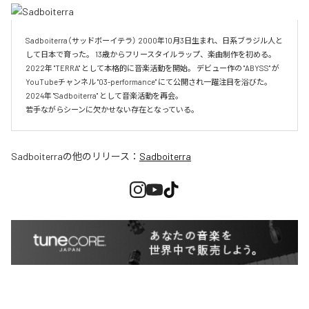
Sadboiterra（サッドボーイテラ） 2000年10月3日生まれ、日系ブラジル人と
して日本で育った。 13歳からフリースタイルラップ、楽曲制作を初める。 
2022年 "TERRA" として本格的に音楽活動を開始。 デビュー作の "ABYSS" が
YouTubeチャンネル "03-performance" にて公開され一躍注目を浴びた。 
2024年 "Sadboiterra" として音楽活動を再会。

若手ながらシーンに欠かせない存在となっている。
Sadboiterra
の他のリリース：
Sadboiterra