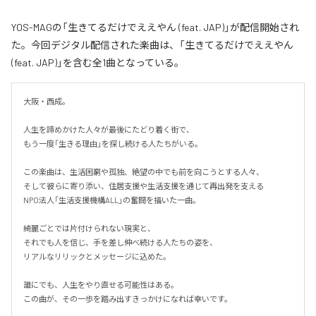
YOS-MAGの「生きてるだけでええやん (feat. JAP)」が配信開始され
た。今回デジタル配信された楽曲は、「生きてるだけでええやん
(feat. JAP)」を含む全1曲となっている。
大阪・西成。

人生を諦めかけた人々が最後にたどり着く街で、

もう一度「生きる理由」を探し続ける人たちがいる。

この楽曲は、生活困窮や孤独、絶望の中でも前を向こうとする人々、

そして彼らに寄り添い、住居支援や生活支援を通じて再出発を支える

NPO法人「生活支援機構ALL」の奮闘を描いた一曲。

綺麗ごとでは片付けられない現実と、

それでも人を信じ、手を差し伸べ続ける人たちの姿を、

リアルなリリックとメッセージに込めた。

誰にでも、人生をやり直せる可能性はある。

この曲が、その一歩を踏み出すきっかけになれば幸いです。