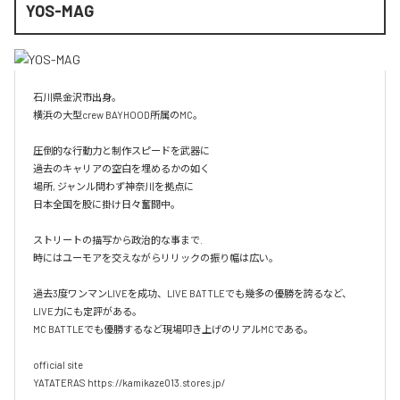
YOS-MAG
石川県金沢市出身。

横浜の大型crew BAYHOOD所属のMC。

圧倒的な行動力と制作スピードを武器に

過去のキャリアの空白を埋めるかの如く

場所, ジャンル問わず神奈川を拠点に

日本全国を股に掛け日々奮闘中。

ストリートの描写から政治的な事まで.

時にはユーモアを交えながらリリックの振り幅は広い。

過去3度ワンマンLIVEを成功、LIVE BATTLEでも幾多の優勝を誇るなど、
LIVE力にも定評がある。

MC BATTLEでも優勝するなど現場叩き上げのリアルMCである。

official site

YATATERAS https://kamikaze013.stores.jp/