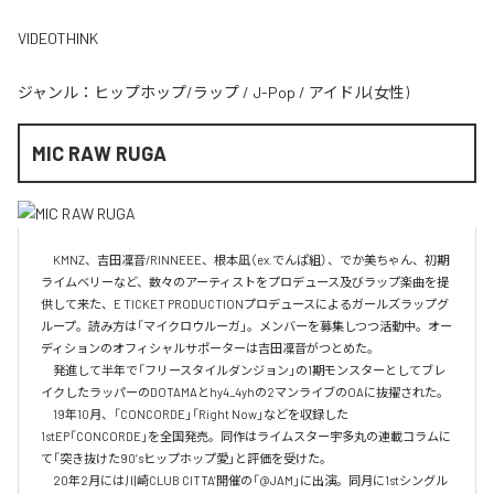
VIDEOTHINK
ジャンル：
ヒップホップ/ラップ
/
J-Pop
/
アイドル(女性)
MIC RAW RUGA
　KMNZ、吉田凜音/RINNEEE、根本凪（ex.でんぱ組）、でか美ちゃん、初期
ライムベリーなど、数々のアーティストをプロデュース及びラップ楽曲を提
供して来た、E TICKET PRODUCTIONプロデュースによるガールズラップグ
ループ。読み方は「マイクロウルーガ」。メンバーを募集しつつ活動中。オー
ディションのオフィシャルサポーターは吉田凜音がつとめた。

　発進して半年で「フリースタイルダンジョン」の1期モンスターとしてブレ
イクしたラッパーのDOTAMAとhy4_4yhの2マンライブのOAに抜擢された。

　19年10月、「CONCORDE」「Right Now」などを収録した
1stEP「CONCORDE」を全国発売。同作はライムスター宇多丸の連載コラムに
て「突き抜けた90’sヒップホップ愛」と評価を受けた。

　20年2月には川崎CLUB CITTA’開催の「@JAM」に出演。同月に1stシングル