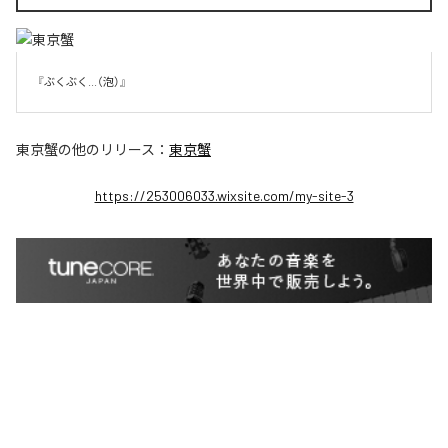
『ぶくぶく...（泡）』
東京蟹
の他のリリース：
東京蟹
https://253006033.wixsite.com/my-site-3