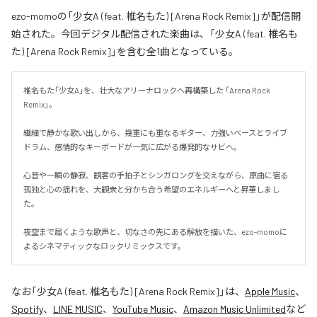
ezo-momoの「少女A (feat. 椎名もた) [Arena Rock Remix]」が配信開
始された。今回デジタル配信された楽曲は、「少女A (feat. 椎名も
た) [Arena Rock Remix]」を含む全1曲となっている。
椎名もた「少女A」を、壮大なアリーナロックへ再構築した 「Arena Rock 
Remix」。

繊細で静かな歌い出しから、幾重にも重なるギター、力強いベースとライブ
ドラム、感情的なキーボードが一気に広がる爆発的なサビへ。

心音や一瞬の静寂、観客の手拍子とシンガロングを交えながら、原曲に宿る
孤独と心の揺れを、大観衆と分かち合う希望のエネルギーへと昇華しまし
た。

夜空まで届くような歌声と、切なさの先にある解放を描いた、ezo-momoに
よるシネマティックなロックリミックスです。
なお「
少女A (feat. 椎名もた) [Arena Rock Remix]
」は、
Apple Music
、
Spotify
、
LINE MUSIC
、
YouTube Music
、
Amazon Music Unlimited
など