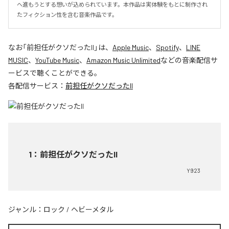
へ進もうとする想いが込められています。本作品は実体験をもとに制作され
たフィクション性を含む音楽作品です。
なお「
前担任がクソだったII
」は、
Apple Music
、
Spotify
、
LINE
MUSIC
、
YouTube Music
、
Amazon Music Unlimited
などの音楽配信サ
ービスで聴くことができる。
各配信サービス：
前担任がクソだったII
1
：
前担任がクソだったII
Y923
ジャンル：
ロック
/
ヘビーメタル