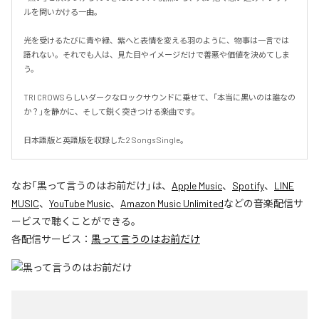
ルを問いかける一曲。

光を受けるたびに青や緑、紫へと表情を変える羽のように、物事は一言では
語れない。それでも人は、見た目やイメージだけで善悪や価値を決めてしま
う。

TRI CROWSらしいダークなロックサウンドに乗せて、「本当に黒いのは誰なの
か？」を静かに、そして鋭く突きつける楽曲です。

日本語版と英語版を収録した2 Songs Single。
なお「
黒って言うのはお前だけ
」は、
Apple Music
、
Spotify
、
LINE
MUSIC
、
YouTube Music
、
Amazon Music Unlimited
などの音楽配信サ
ービスで聴くことができる。
各配信サービス：
黒って言うのはお前だけ