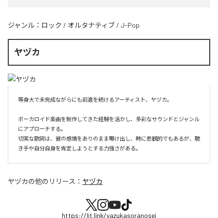
ジャンル：
ロック
/
オルタナティブ
/
J-Pop
ヤヅカ
等身大で未完成ながらにも前進を続けるアーティスト、ヤヅカ。

ボーカロイド楽曲を制作してきた経験を活かし、多彩なサウンドとジャンル
にアプローチする。

切実な歌詞は、彼の感情をありのまま曝け出し、時に悲観的でもあるが、聴
き手や自分自身を肯定しようとする力強さがある。
ヤヅカ
の他のリリース：
ヤヅカ
https://lit.link/yazukasoranosei