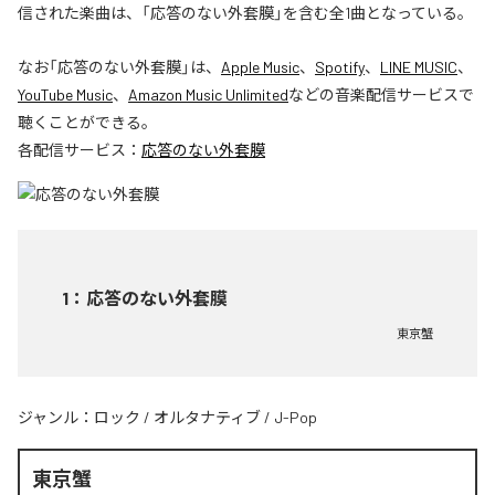
信された楽曲は、「応答のない外套膜」を含む全1曲となっている。
なお「
応答のない外套膜
」は、
Apple Music
、
Spotify
、
LINE MUSIC
、
YouTube Music
、
Amazon Music Unlimited
などの音楽配信サービスで
聴くことができる。
各配信サービス：
応答のない外套膜
1
：
応答のない外套膜
東京蟹
ジャンル：
ロック
/
オルタナティブ
/
J-Pop
東京蟹