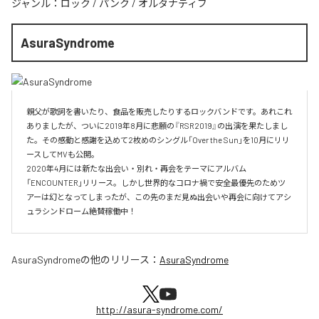
ジャンル：
ロック
/
パンク
/
オルタナティブ
AsuraSyndrome
親父が歌詞を書いたり、食品を販売したりするロックバンドです。あれこれ
ありましたが、ついに2019年8月に悲願の『RSR2019』の出演を果たしまし
た。その感動と感謝を込めて2枚めのシングル「Over the Sun」を10月にリリ
ースしてMVも公開。

2020年4月には新たな出会い・別れ・再会をテーマにアルバム
「ENCOUNTER」リリース。しかし世界的なコロナ禍で安全最優先のためツ
アーは幻となってしまったが、この先のまだ見ぬ出会いや再会に向けてアシ
ュラシンドローム絶賛稼働中！
AsuraSyndrome
の他のリリース：
AsuraSyndrome
http://asura-syndrome.com/