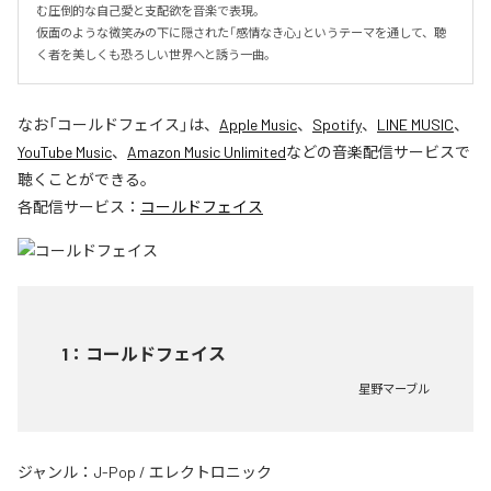
む圧倒的な自己愛と支配欲を音楽で表現。

仮面のような微笑みの下に隠された「感情なき心」というテーマを通して、聴
く者を美しくも恐ろしい世界へと誘う一曲。
なお「
コールドフェイス
」は、
Apple Music
、
Spotify
、
LINE MUSIC
、
YouTube Music
、
Amazon Music Unlimited
などの音楽配信サービスで
聴くことができる。
各配信サービス：
コールドフェイス
1
：
コールドフェイス
星野マーブル
ジャンル：
J-Pop
/
エレクトロニック