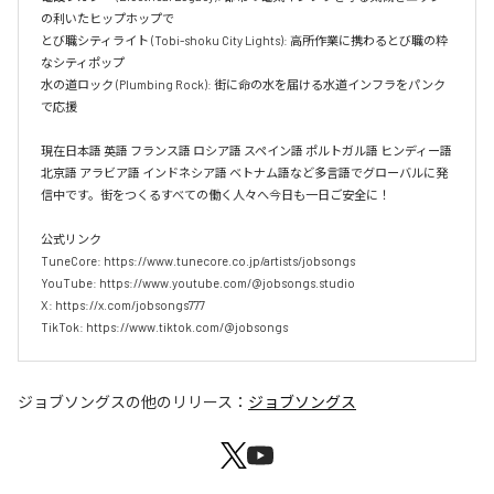
の利いたヒップホップで  

とび職シティライト (Tobi-shoku City Lights): 高所作業に携わるとび職の粋
なシティポップ  

水の道ロック (Plumbing Rock): 街に命の水を届ける水道インフラをパンク
で応援

現在日本語 英語 フランス語 ロシア語 スペイン語 ポルトガル語 ヒンディー語 
北京語 アラビア語 インドネシア語 ベトナム語など多言語でグローバルに発
信中です。街をつくるすべての働く人々へ今日も一日ご安全に！

公式リンク

TuneCore: https://www.tunecore.co.jp/artists/jobsongs

YouTube: https://www.youtube.com/@jobsongs.studio

X: https://x.com/jobsongs777

TikTok: https://www.tiktok.com/@jobsongs
ジョブソングス
の他のリリース：
ジョブソングス