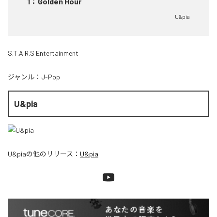
1
：
Golden Hour
U&pia
S.T.A.R.S Entertainment
ジャンル：
J-Pop
U&pia
U&pia
の他のリリース：
U&pia