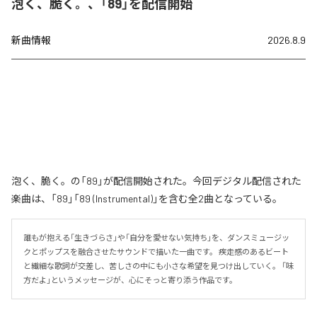
泡く、脆く。、「89」を配信開始
新曲情報
2026.8.9
泡く、脆く。の「89」が配信開始された。今回デジタル配信された
楽曲は、「89」「89 (Instrumental)」を含む全2曲となっている。
誰もが抱える「生きづらさ」や「自分を愛せない気持ち」を、ダンスミュージッ
クとポップスを融合させたサウンドで描いた一曲です。 疾走感のあるビート
と繊細な歌詞が交差し、苦しさの中にも小さな希望を見つけ出していく。 「味
方だよ」というメッセージが、心にそっと寄り添う作品です。