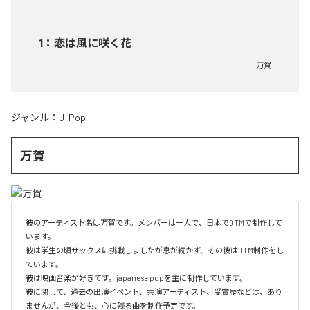
1
：
恋は風に咲く花
万賀
ジャンル：
J-Pop
万賀
彼のアーティスト名は万賀です。メンバーは一人で、日本でDTMで制作して
います。

彼は学生の頃サックスに挑戦しましたが息が続かず、その後はDTM制作をし
ています。

彼は映画音楽が好きです。japanese popを主に制作しています。

彼に関して、過去の出演イベント、共演アーティスト、受賞歴などは、あり
ませんが、今後とも、心に残る曲を制作予定です。