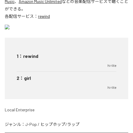
Music
、
Amazon Music Unlimited
などの音楽配信サービスで聴くこと
ができる。
各配信サービス：
rewind
1
：
rewind
hi-lite
2
：
girl
hi-lite
Local Enterprise
ジャンル：
J-Pop
/
ヒップホップ/ラップ