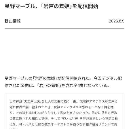
星野マーブル、「岩戸の舞姫」を配信開始
新曲情報
2026.8.9
星野マーブルの「岩戸の舞姫」が配信開始された。今回デジタル配
信された楽曲は、「岩戸の舞姫」を含む全1曲となっている。
日本神話「天岩戸伝説」を壮大な楽曲で描く一曲。太陽神アマテラスが岩戸に
隠れ世界が闇に包まれたとき、女神アメノウズメは恐れることなく舞を踊
り、その姿を笑われながらも決して品格を崩さなかった。愚かに見える行為
の裏に隠された知性と覚悟、そして「笑い」が「光」を呼び戻すという神話の教
えを、琴・尺八と壮麗な弦楽オーケストラが織りなす和洋融合サウンドで再