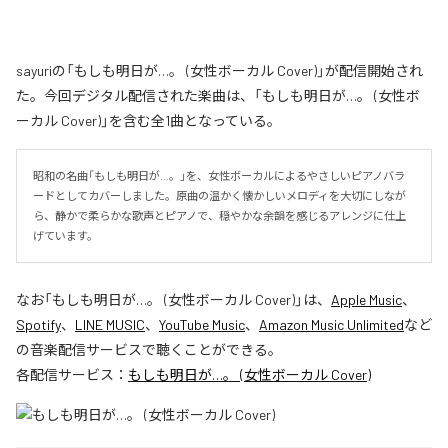
sayuriの「もしも明日が…。 (女性ボーカル Cover)」が配信開始され
た。今回デジタル配信された楽曲は、「もしも明日が…。 (女性ボ
ーカル Cover)」を含む全1曲となっている。
昭和の名曲「もしも明日が…。」を、女性ボーカルによるやさしいピアノバラ
ードとしてカバーしました。原曲の温かく懐かしいメロディを大切にしなが
ら、静かで柔らかな歌声とピアノで、穏やかな余韻を感じるアレンジに仕上
げています。
なお「
もしも明日が…。 (女性ボーカル Cover)
」は、
Apple Music
、
Spotify
、
LINE MUSIC
、
YouTube Music
、
Amazon Music Unlimited
など
の音楽配信サービスで聴くことができる。
各配信サービス：
もしも明日が…。 (女性ボーカル Cover)