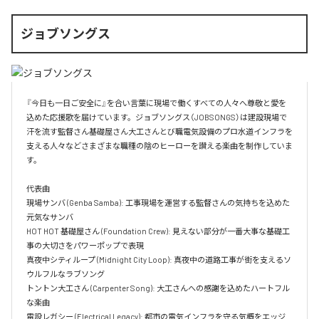
ジョブソングス
『今日も一日ご安全に』を合い言葉に現場で働くすべての人々へ尊敬と愛を
込めた応援歌を届けています。ジョブソングス（JOBSONGS）は建設現場で
汗を流す監督さん基礎屋さん大工さんとび職電気設備のプロ水道インフラを
支える人々などさまざまな職種の陰のヒーローを讃える楽曲を制作していま
す。

代表曲  

現場サンバ (Genba Samba): 工事現場を運営する監督さんの気持ちを込めた
元気なサンバ  

HOT HOT 基礎屋さん (Foundation Crew): 見えない部分が一番大事な基礎工
事の大切さをパワーポップで表現  

真夜中シティループ (Midnight City Loop): 真夜中の道路工事が街を支えるソ
ウルフルなラブソング  

トントン大工さん (Carpenter Song): 大工さんへの感謝を込めたハートフル
な楽曲  

電設レガシー (Electrical Legacy): 都市の電気インフラを守る気概をエッジ