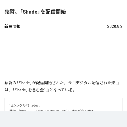
猿臂、「Shade」を配信開始
新曲情報
2026.8.9
猿臂の「Shade」が配信開始された。今回デジタル配信された楽曲
は、「Shade」を含む全1曲となっている。
1stシングル『Shade』。

猿臂、初のリリースとなる当作品は、余白に情感が宿る1曲だ。

繊細な美しさを纏ったハイトーンボイスと、静かに紡がれるピアノを軸に、