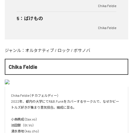
Chika Feldie
5
：
ばけもの
Chika Feldie
ジャンル：
オルタナティブ
/
ロック
/
ボサノバ
Chika Feldie
Chika Feldie（チカフェルディー）

2022年、都内の大学にてR&B.Funkをカバーするサークルで、なぜかビー
トルズ好きが集まり意気投合。結成に至る。

小森晩成（Sax.vo）

池田銀   （Gt.Vo）

清水泰地（key.cho）
