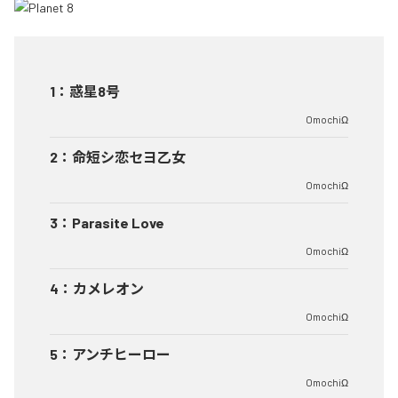
1
：
惑星8号
OmochiΩ
2
：
命短シ恋セヨ乙女
OmochiΩ
3
：
Parasite Love
OmochiΩ
4
：
カメレオン
OmochiΩ
5
：
アンチヒーロー
OmochiΩ