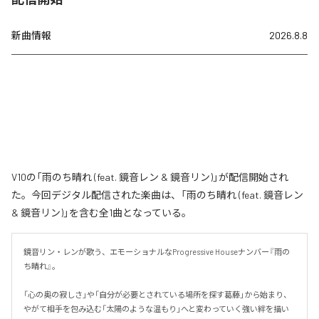
新曲情報
2026.8.8
V10の「雨のち晴れ (feat. 鏡音レン & 鏡音リン)」が配信開始され
た。今回デジタル配信された楽曲は、「雨のち晴れ (feat. 鏡音レン
& 鏡音リン)」を含む全1曲となっている。
鏡音リン・レンが歌う、エモーショナルなProgressive Houseナンバー『雨の
ち晴れ』。

「心の奥の寂しさ」や「自分が必要とされている場所を探す葛藤」から始まり、
やがて相手を包み込む「太陽のような温もり」へと変わっていく強い絆を描い