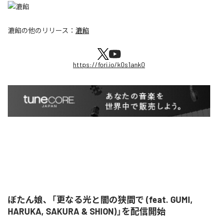
漉餡
の他のリリース：
漉餡
https://fori.io/k0s1ank0
ぼたん娘、「更なる光と闇の狭間で (feat. GUMI,
HARUKA, SAKURA & SHION)」を配信開始