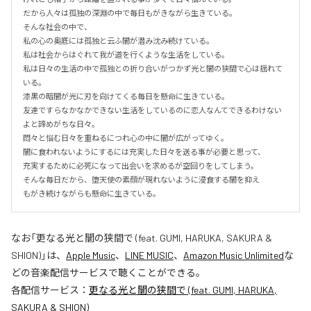
だから人々は孤独の深淵の中で毎日もがきながら生きている。

そんな社会の中で、

私の心の奥底には孤独と云ふ闇が潜み沈み続けている。

私は社会からはぐれて我が道を行くような生活をしている。

私は日々の生活の中で孤独との折り合いがつかず光と闇の狭間で心は揺れて
いる。

漆黒の暗闇が光に刃を向けてくる毎日を懸命に生きている。

友達ですらなかなかできない生活をしているのに恋人なんてできるわけない
よと諦めがちな日々。

悶々と悩む日々を重ねるにつれ心の中に闇が広がってゆく。

闇に食われないようにするには充実した日々を送る事が必要と思って、

充実するために必死になって出会いを求めるが空回りをしてしまう。

そんな毎日だから、堕天使の素顔が現れないように浸食する闇を抑え

もがき続けながらも懸命に生きている。
なお「
更なる光と闇の狭間で (feat. GUMI, HARUKA, SAKURA &
SHION)
」は、
Apple Music
、
LINE MUSIC
、
Amazon Music Unlimited
な
どの音楽配信サービスで聴くことができる。
各配信サービス：
更なる光と闇の狭間で (feat. GUMI, HARUKA,
SAKURA & SHION)