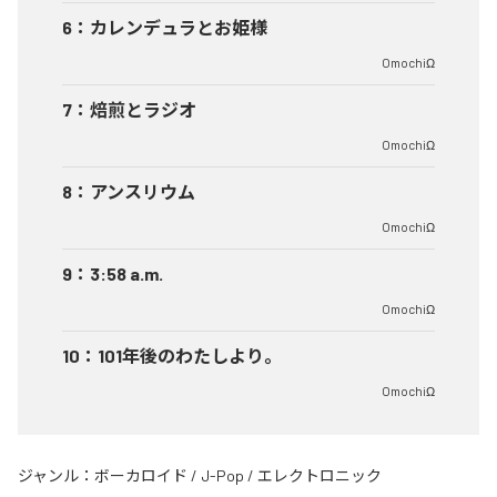
6
：
カレンデュラとお姫様
OmochiΩ
7
：
焙煎とラジオ
OmochiΩ
8
：
アンスリウム
OmochiΩ
9
：
3:58 a.m.
OmochiΩ
10
：
101年後のわたしより。
OmochiΩ
ジャンル：
ボーカロイド
/
J-Pop
/
エレクトロニック