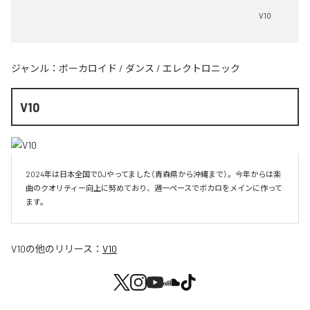
V10
ジャンル：
ボーカロイド
/
ダンス
/
エレクトロニック
V10
2024年は日本全国でDJやってました（青森県から沖縄まで）。今年からは楽
曲のクオリティー向上に努めており、週一ペースでボカロをメインに作って
V10
の他のリリース：
V10