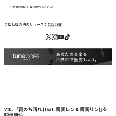
お洒落な曲と可愛い曲作るボカロP
怠惰駄堕
の他のリリース：
怠惰駄堕
V10、「雨のち晴れ (feat. 鏡音レン & 鏡音リン)」を
配信開始