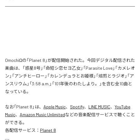
OmochiΩの「Planet 8」が配信開始された。今回デジタル配信された
楽曲は、「惑星8号」「命短シ恋セヨ乙女」「Parasite Love」「カメレオ
ン」「アンチヒーロー」「カレンデュラとお姫様」「焙煎とラジオ」「ア
ンスリウム」「3:58 a.m.」「101年後のわたしより。」を含む全10曲と
なっている。
なお「
Planet 8
」は、
Apple Music
、
Spotify
、
LINE MUSIC
、
YouTube
Music
、
Amazon Music Unlimited
などの音楽配信サービスで聴くこと
ができる。
各配信サービス：
Planet 8