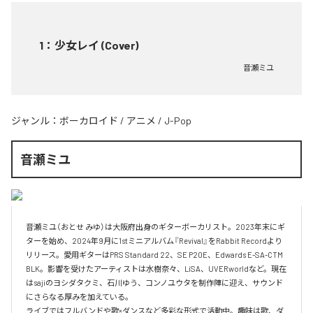
1
：
少女レイ (Cover)
音瀬ミユ
ジャンル：
ボーカロイド
/
アニメ
/
J-Pop
音瀬ミユ
音瀬ミユ（おとせ みゆ）は大阪府出身のギターボーカリスト。2023年末にギ
ターを始め、2024年9月に1stミニアルバム『Revival』をRabbit Recordより
リリース。愛用ギターはPRS Standard 22、SE P20E、Edwards E-SA-CTM 
BLK。影響を受けたアーティストは水樹奈々、LiSA、UVERworldなど。現在
はsajiのヨシダタクミ、石川ゆう、コンノユウタを制作陣に迎え、サウンド
にさらなる厚みを加えている。

ライブではフルバンドや歌×ダンスなど多彩な形式で活動中。趣味は歌、ダ