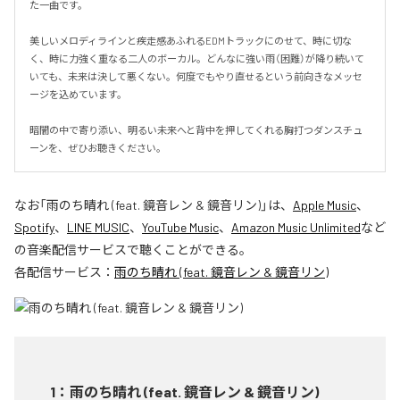
た一曲です。

美しいメロディラインと疾走感あふれるEDMトラックにのせて、時に切な
く、時に力強く重なる二人のボーカル。どんなに強い雨（困難）が降り続いて
いても、未来は決して悪くない。何度でもやり直せるという前向きなメッセ
ージを込めています。

暗闇の中で寄り添い、明るい未来へと背中を押してくれる胸打つダンスチュ
ーンを、ぜひお聴きください。
なお「
雨のち晴れ (feat. 鏡音レン & 鏡音リン)
」は、
Apple Music
、
Spotify
、
LINE MUSIC
、
YouTube Music
、
Amazon Music Unlimited
など
の音楽配信サービスで聴くことができる。
各配信サービス：
雨のち晴れ (feat. 鏡音レン & 鏡音リン)
1
：
雨のち晴れ (feat. 鏡音レン & 鏡音リン)