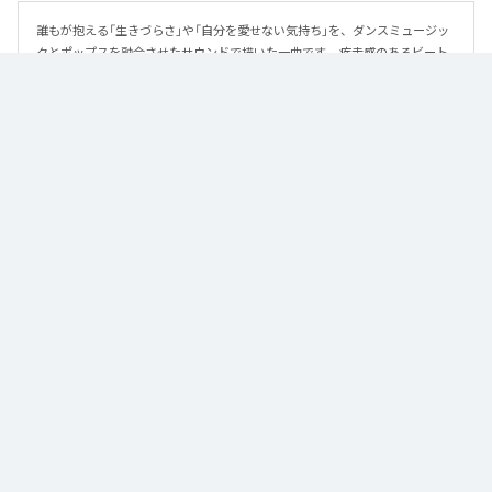
誰もが抱える「生きづらさ」や「自分を愛せない気持ち」を、ダンスミュージッ
クとポップスを融合させたサウンドで描いた一曲です。 疾走感のあるビート
と繊細な歌詞が交差し、苦しさの中にも小さな希望を見つけ出していく。 「味
方だよ」というメッセージが、心にそっと寄り添う作品です。
なお「
89
」は、
Apple Music
、
Spotify
、
LINE MUSIC
、
YouTube Music
、
Amazon Music Unlimited
などの音楽配信サービスで聴くことができ
る。
各配信サービス：
89
1
：
89
泡く、脆く。
2
：
89 (Instrumental)