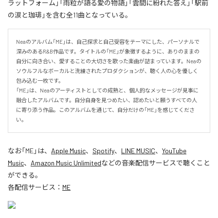
ラットフォーム」「雨粒が語る愛の物語」「雲間に紛れた答え」「駅前
の涙と珈琲」を含む全11曲となっている。
Neaのアルバム「ME」は、自己探求と自己受容をテーマにした、パーソナルで
深みのあるR&B作品です。タイトルの「ME」が象徴するように、ありのままの
自分に向き合い、愛することの大切さを歌った楽曲が詰まっています。Neaの
ソウルフルなボーカルと洗練されたプロダクションが、聴く人の心を優しく
包み込む一枚です。

「ME」は、Neaのアーティストとしての成熟と、個人的なメッセージが見事に
融合したアルバムです。自分自身を見つめたい、認めたいと願うすべての人
に寄り添う作品。このアルバムを通じて、自分だけの「ME」を感じてくださ
い。
なお「
ME
」は、
Apple Music
、
Spotify
、
LINE MUSIC
、
YouTube
Music
、
Amazon Music Unlimited
などの音楽配信サービスで聴くこと
ができる。
各配信サービス：
ME