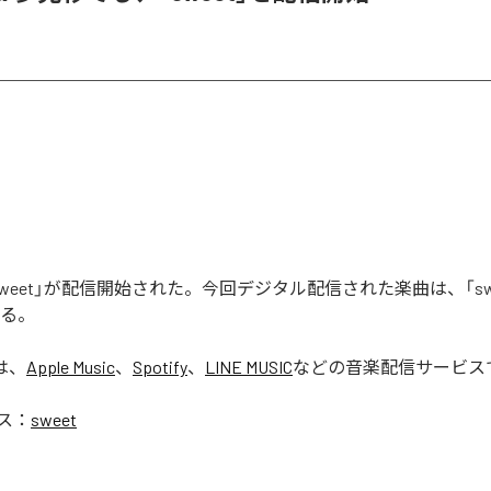
weet」が配信開始された。今回デジタル配信された楽曲は、「sw
いる。
は、
Apple Music
、
Spotify
、
LINE MUSIC
などの音楽配信サービス
ス：
sweet