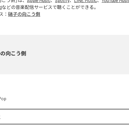
向こう側
」は、
Apple Music
、
Spotify
、
LINE MUSIC
、
YouTube Musi
d
などの音楽配信サービスで聴くことができる。
ス：
硝子の向こう側
子の向こう側
Pop
k