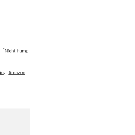
ight Hump
ic
、
Amazon