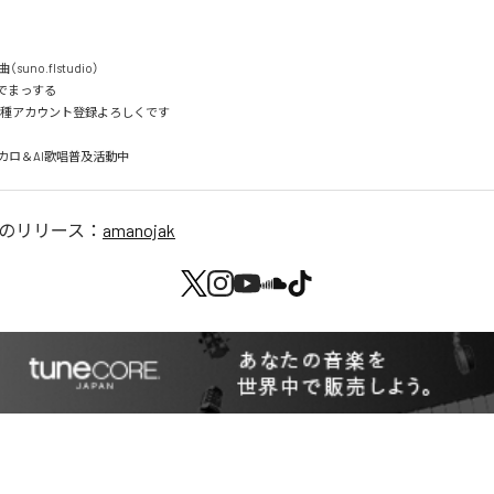
no.flstudio）

でまっする

各種アカウント登録よろしくです

カロ＆AI歌唱普及活動中
のリリース：
amanojak