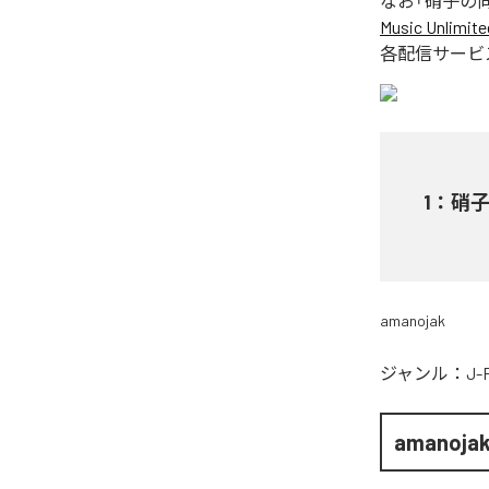
なお「
硝子の
Music Unlimite
各配信サービ
1
：
硝
amanojak
ジャンル：
J-
amanoja