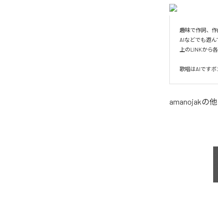
趣味で作詞、作曲（su
AIなどでも遊ん
上のLINKから
歌唱はAIですボ
amanojak
の他