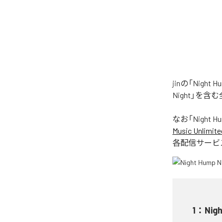
jinの「Nig
Night」を
なお「
Night H
Music Unlimite
各配信サービ
1
：
Nig