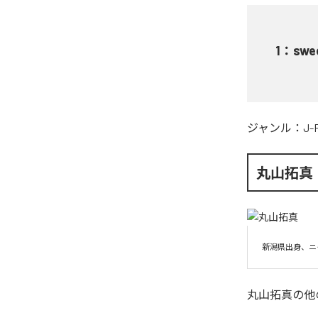
1
：
swe
ジャンル：
J-
丸山拓真
新潟県出身、ニ
丸山拓真
の他