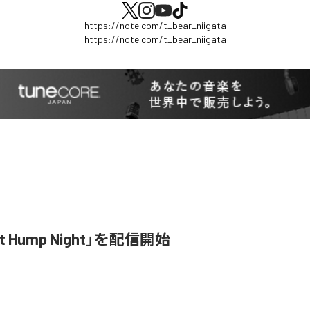
https://note.com/t_bear_niigata
https://note.com/t_bear_niigata
ght Hump Night」を配信開始