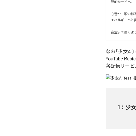
発的なサビへ。

心音や一瞬の静
エネルギーへと昇華
夜空まで届くよ
なお「
少女A (fe
YouTube Music
各配信サービ
1
：
少女A