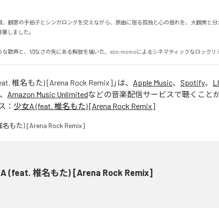
寂、観客の手拍子とシンガロングを交えながら、原曲に宿る孤独と心の揺れを、大観衆と分
しました。

うな歌声と、切なさの先にある解放を描いた、ezo-momoによるシネマティックなロックリ
at. 椎名もた) [Arena Rock Remix]
」は、
Apple Music
、
Spotify
、
L
、
Amazon Music Unlimited
などの音楽配信サービスで聴くこと
ス：
少女A (feat. 椎名もた) [Arena Rock Remix]
 (feat. 椎名もた) [Arena Rock Remix]