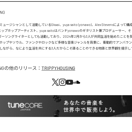
ージシャンとして活動しているSkaai、yuya saito (yonawo)、Alex Stevensによっ
ヒップホップアーティスト、yuya saitoはバンドyonawoのギタリスト兼プロデューサー、そして
はシンガーソングライターとしても活動しており、2024年2月から3人が共同生活を始めたことを
ホップやソウル、ファンクやロックなど多様な音楽ジャンルを背景に、衝動的でアンバラ
しながら、なにより生活を共にする3人だからこそ語ることのできる物語と世界観を提示し
NG
の他のリリース：
TRIPPYHOUSING