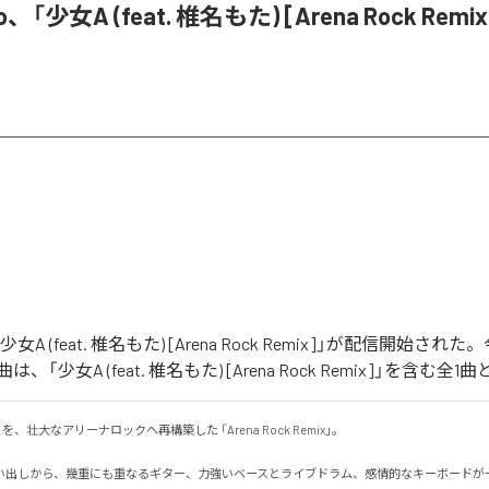
o、「少女A (feat. 椎名もた) [Arena Rock Rem
「少女A (feat. 椎名もた) [Arena Rock Remix]」が配信開始さ
「少女A (feat. 椎名もた) [Arena Rock Remix]」を含む
、壮大なアリーナロックへ再構築した 「Arena Rock Remix」。

い出しから、幾重にも重なるギター、力強いベースとライブドラム、感情的なキーボードが