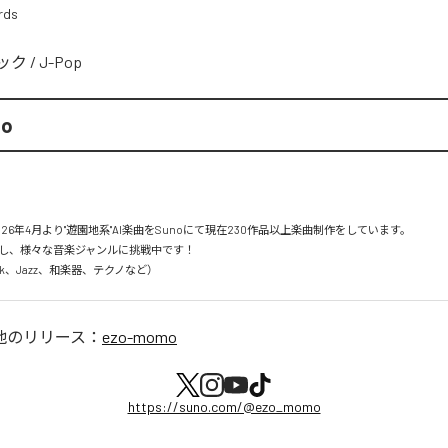
rds
ック
/
J-Pop
mo
26年4月より"遊園地系"AI楽曲をSunoにて現在230作品以上楽曲制作をしています。

し、様々な音楽ジャンルに挑戦中です！

Rock、Jazz、和楽器、テクノなど）
他のリリース：
ezo-momo
https://suno.com/@ezo_momo