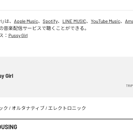
l
」は、
Apple Music
、
Spotify
、
LINE MUSIC
、
YouTube Music
、
Ama
の音楽配信サービスで聴くことができる。
ス：
Pussy Girl
y Girl
TRI
ック
/
オルタナティブ
/
エレクトロニック
OUSING