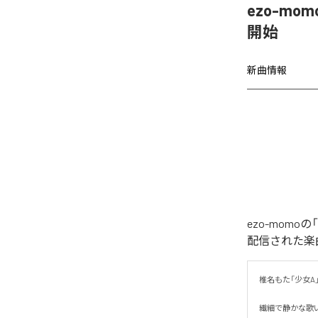
ezo-mom
開始
新曲情報
ezo-momoの
配信された楽曲は、
椎名もた「少女A」を
繊細で静かな歌