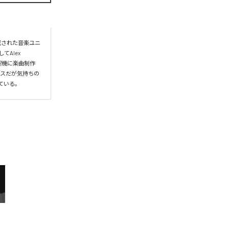
て構成された音楽ユニ
Alex 
契機に楽曲制作
ンスだが気持ちの
ている。