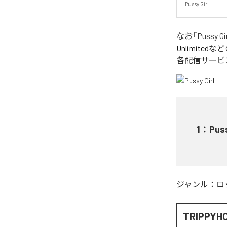
Pussy Girl.
なお「
Pussy Gir
Unlimited
など
各配信サービ
1
：
Puss
ジャンル：
ロ
TRIPPYH