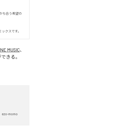
かち合う希望の
ミックスです。
INE MUSIC
、
ができる。
ezo-momo