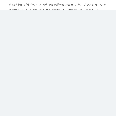
誰もが抱える「生きづらさ」や「自分を愛せない気持ち」を、ダンスミュージッ
クとポップスを融合させたサウンドで描いた一曲です。 疾走感のあるビート
と繊細な歌詞が交差し、苦しさの中にも小さな希望を見つけ出していく。 「味
方だよ」というメッセージが、心にそっと寄り添う作品です。
なお「
89
」は、
Apple Music
、
Spotify
、
LINE MUSIC
、
YouTube Music
、
Amazon Music Unlimited
などの音楽配信サービスで聴くことができ
る。
各配信サービス：
89
1
：
89
泡く、脆く。
2
：
89 (Instrumental)