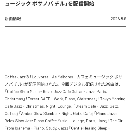
ュージック ボサノバ チル」を配信開始
新曲情報
2026.8.9
Coffee Jazzの「Louvores - As Melhores - カフェミュージック ボサ
ノバ チル」が配信開始された。今回デジタル配信された楽曲は、
「Coffee Shop Music - Relax Jazz Cafe Guitar - Jazz, Paris,
Christmas」「Forest CAFE - Work, Piano, Christmas」「Tokyo Morning
Cafe Jazz - Christmas, Night, Lounge」「Dream Cafe - Jazz, Getz,
Coffee」「Amber Glow Slumber - Night, Getz, Cafe」「Piano Jazz:
Relax Slow Jazz Piano Coffee Music - Lounge, Paris, Jazz」「The Girl
From Ipanema - Piano, Study, Jazz」「Gentle Healing Sleep -