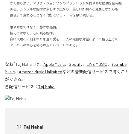
かく寄り添い、マリク・ジョンソンのブラシドラムが穏やかな鼓動を刻み始
める。シンプルな旋律は少しずつ広がり、美しい即興へと発展しながらも、
最後まで変わることなく「愛」というテーマを歌い続ける。

華やかさではなく、静かな感情。

技巧ではなく、心に残る旋律。

白い大理石に刻まれた永遠の愛を、三人の繊細な対話によって描き上げた、
アルバムの中心を彩る珠玉のバラードである。
なお「
Taj Mahal
」は、
Apple Music
、
Spotify
、
LINE MUSIC
、
YouTube
Music
、
Amazon Music Unlimited
などの音楽配信サービスで聴くこと
ができる。
各配信サービス：
Taj Mahal
1
：
Taj Mahal