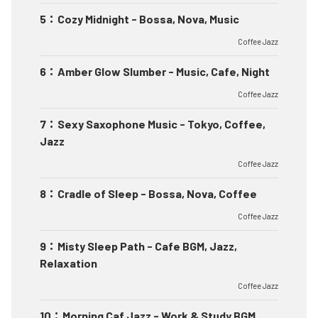
5
：
Cozy Midnight - Bossa, Nova, Music
Coffee Jazz
6
：
Amber Glow Slumber - Music, Cafe, Night
Coffee Jazz
7
：
Sexy Saxophone Music - Tokyo, Coffee,
Jazz
Coffee Jazz
8
：
Cradle of Sleep - Bossa, Nova, Coffee
Coffee Jazz
9
：
Misty Sleep Path - Cafe BGM, Jazz,
Relaxation
Coffee Jazz
10
：
Morning Caf Jazz - Work & Study BGM,