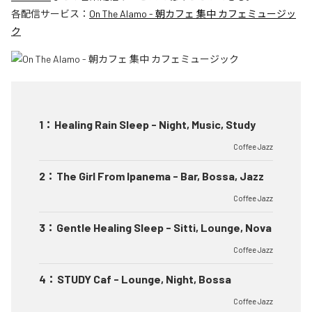
各配信サービス：
On The Alamo - 朝カフェ 集中 カフェミュージッ
ク
1
：
Healing Rain Sleep - Night, Music, Study
Coffee Jazz
2
：
The Girl From Ipanema - Bar, Bossa, Jazz
Coffee Jazz
3
：
Gentle Healing Sleep - Sitti, Lounge, Nova
Coffee Jazz
4
：
STUDY Caf - Lounge, Night, Bossa
Coffee Jazz