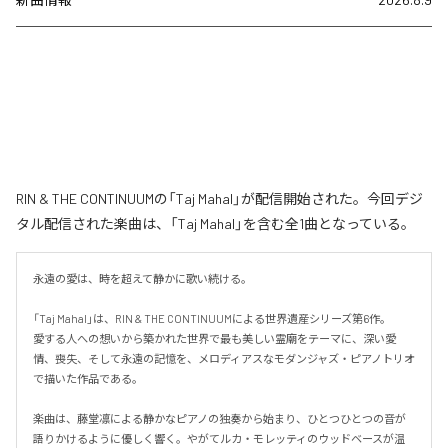
RIN & THE CONTINUUMの「Taj Mahal」が配信開始された。今回デジ
タル配信された楽曲は、「Taj Mahal」を含む全1曲となっている。
永遠の愛は、時を超えて静かに歌い続ける。

「Taj Mahal」は、RIN & THE CONTINUUMによる世界遺産シリーズ第6作。

愛する人への想いから築かれた世界で最も美しい霊廟をテーマに、深い愛
情、喪失、そして永遠の記憶を、メロディアスなモダンジャズ・ピアノトリオ
で描いた作品である。

楽曲は、藤堂凛による静かなピアノの独奏から始まり、ひとつひとつの音が
語りかけるように優しく響く。やがてルカ・モレッティのウッドベースが温