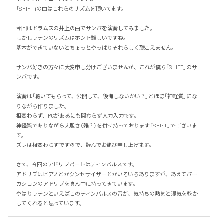
「SHIFT」の曲はこれらのリズムを頂いてます。

今回はドラムスの井上の曲でサンバを演奏してみました。

しかしラテンのリズムはホント難しいですね。

基本ができていないとちょっとやっぱりそれらしく聴こえません。

サンバ好きの方々に大変申し分けございませんが、これが僕ら「SHIFT」のサ
ンバです。

演奏は「聴いてもらって、公開して、後悔しないかい？」とほぼ「神経質」にな
りながら作りました。

相変わらず、PCがあるにも関わらず人力入力です。

神経質でありながら大胆さ（雑？）を併せ持っております「SHIFT」でございま
す。

ズレは相変わらずですので、謹んでお詫び申し上げます。

さて、今回のアドリブパートはティンバルスです。

アドリブはピアノとかシンセサイザーとかいろいろありますが、あえてパー
カションのアドリブを真ん中に持ってきています。

やはりラテンといえばこのティンバルスの音が、気持ちの熱気と湿気を乾か
してくれると思っています。