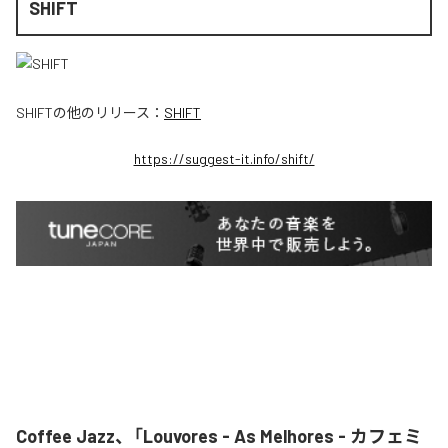
SHIFT
SHIFT
の他のリリース：
SHIFT
https://suggest-it.info/shift/
Coffee Jazz、「Louvores - As Melhores - カフェミ