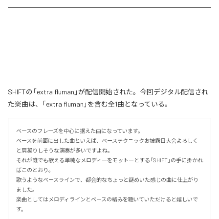
SHIFTの「extra fluman」が配信開始された。今回デジタル配信され
た楽曲は、「extra fluman」を含む全1曲となっている。
ベースのフレーズを中心に据えた曲になっています。

ベースを前面に出した曲といえば、ベーステクニックお披露目大会よろしく
と肩凝りしそうな演奏が多いですよね。

それが誰でも歌える単純なメロディーをモットーとする「SHIFT」の手に掛かれ
ばこのとおり。

歌うようなベースラインで、都会的なちょっと謎めいた感じの曲に仕上がり
ました。

楽曲としてはメロディラインとベースの絡みを聴いていただけると嬉しいで
す。
