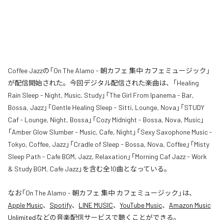
Coffee Jazzの「On The Alamo - 朝カフェ 集中 カフェミュージック」
が配信開始された。今回デジタル配信された楽曲は、「Healing
Rain Sleep - Night, Music, Study」「The Girl From Ipanema - Bar,
Bossa, Jazz」「Gentle Healing Sleep - Sitti, Lounge, Nova」「STUDY
Caf - Lounge, Night, Bossa」「Cozy Midnight - Bossa, Nova, Music」
「Amber Glow Slumber - Music, Cafe, Night」「Sexy Saxophone Music -
Tokyo, Coffee, Jazz」「Cradle of Sleep - Bossa, Nova, Coffee」「Misty
Sleep Path - Cafe BGM, Jazz, Relaxation」「Morning Caf Jazz - Work
& Study BGM, Cafe Jazz」を含む全10曲となっている。
なお「
On The Alamo - 朝カフェ 集中 カフェミュージック
」は、
Apple Music
、
Spotify
、
LINE MUSIC
、
YouTube Music
、
Amazon Music
Unlimited
などの音楽配信サービスで聴くことができる。