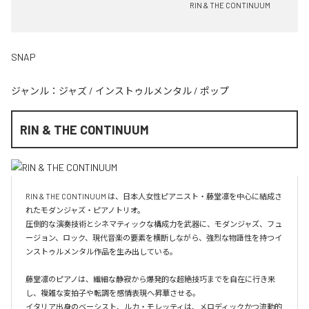
RIN & THE CONTINUUM
SNAP
ジャンル：
ジャズ
/
インストゥルメンタル
/
ポップ
RIN & THE CONTINUUM
RIN & THE CONTINUUM は、日本人女性ピアニスト・藤堂凛を中心に結成さ
れたモダンジャズ・ピアノトリオ。

圧倒的な演奏技術とシネマティックな構成力を武器に、モダンジャズ、フュ
ージョン、ロック、現代音楽の要素を横断しながら、強烈な物語性を持つイ
ンストゥルメンタル作品を生み出している。

藤堂凛のピアノは、繊細な静寂から爆発的な超絶技巧までを自在に行き来
し、複雑な変拍子や転調を感情表現へ昇華させる。

イタリア出身のベーシスト、ルカ・モレッティは、メロディックかつ流動的