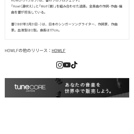
HOWLF（ハウルフ）は、響のソロプロジェクト。

「Howl（遠吠え）」と「Wolf（狼）」を組み合わせた造語。全楽曲の作詞･作曲･編
曲を響が担当している。

響（1997年3月31日 - ）は、日本のシンガーソングライター、作詞家、作曲
HOWLF
の他のリリース：
HOWLF