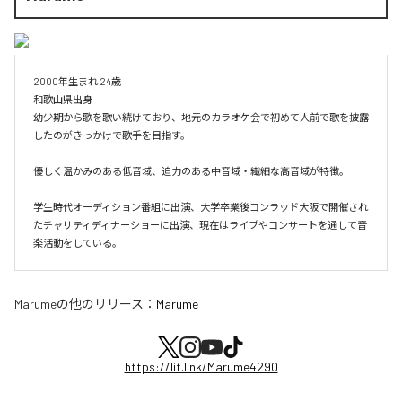
2000年生まれ 24歳 

和歌山県出身

幼少期から歌を歌い続けており、地元のカラオケ会で初めて人前で歌を披露
したのがきっかけで歌手を目指す。

優しく温かみのある低音域、迫力のある中音域・繊細な高音域が特徴。

学生時代オーディション番組に出演、大学卒業後コンラッド大阪で開催され
たチャリティディナーショーに出演、現在はライブやコンサートを通して音
楽活動をしている。
Marume
の他のリリース：
Marume
https://lit.link/Marume4290