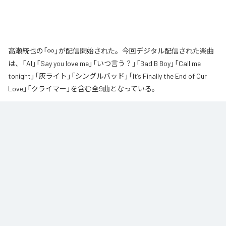
高瀬統也の「∞」が配信開始された。今回デジタル配信された楽曲
は、「AI」「Say you love me」「いつ言う？」「Bad B Boy」「Call me
tonight」「灰ライト」「シングルバッド」「It’s Finally the End of Our
Love」「クライマー」を含む全9曲となっている。
なお「
∞
」は、
Apple Music
、
Spotify
、
LINE MUSIC
、
YouTube Music
、
Amazon Music Unlimited
などの音楽配信サービスで聴くことができ
る。
各配信サービス：
∞
1
：
AI