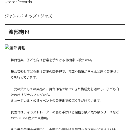
UtatoeRecords
ジャンル：
キッズ
/
ジャズ
渡部絢也
舞台音楽・子ども向け音楽を手がける 作曲家＆歌うたい。

舞台音楽と子ども向け音楽の両分野で、言葉や物語がきちんと届く音楽づく
りを行っています。

二児の父としての実感と、舞台作品で培ってきた構成力を活かし、子ども向
けのオリジナルソングから、

ミュージカル・公共イベントの音楽まで幅広く手がけています。

代表作は、イラストレーターの妻と手がける絵描き歌／魚の歌シリーズなど
のYouTube歌アニメ動画。

また舞台音楽の分野では、全国で公演を行う劇団わらび座などでオリジナル