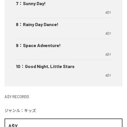
7
：
Sunny Day!
A$Y
8
：
Rainy Day Dance!
A$Y
9
：
Space Adventure!
A$Y
10
：
Good Night, Little Stars
A$Y
A$Y RECORDS
ジャンル：
キッズ
A$Y