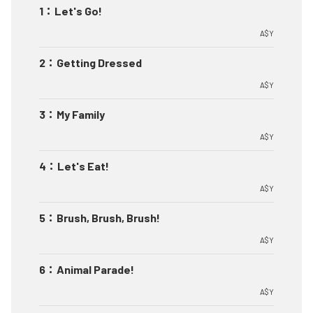
1
：
Let's Go!
A$Y
2
：
Getting Dressed
A$Y
3
：
My Family
A$Y
4
：
Let's Eat!
A$Y
5
：
Brush, Brush, Brush!
A$Y
6
：
Animal Parade!
A$Y