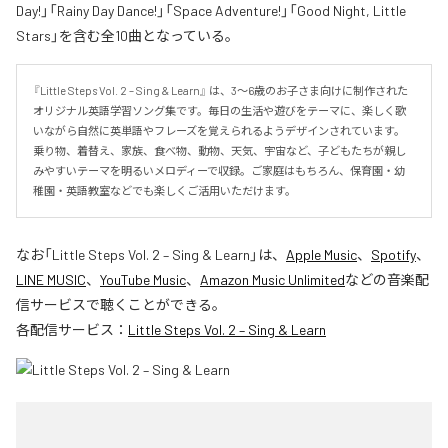
Day!」「Rainy Day Dance!」「Space Adventure!」「Good Night, Little
Stars」を含む全10曲となっている。
『Little Steps Vol. 2 – Sing & Learn』 は、3〜6歳のお子さま向けに制作された
オリジナル英語学習ソング集です。毎日の生活や遊びをテーマに、楽しく歌
いながら自然に英単語やフレーズを覚えられるようデザインされています。
乗り物、着替え、家族、食べ物、動物、天気、宇宙など、子どもたちが親し
みやすいテーマを明るいメロディーで収録。ご家庭はもちろん、保育園・幼
稚園・英語教室などでも楽しくご活用いただけます。
なお「
Little Steps Vol. 2 – Sing & Learn
」は、
Apple Music
、
Spotify
、
LINE MUSIC
、
YouTube Music
、
Amazon Music Unlimited
などの音楽配
信サービスで聴くことができる。
各配信サービス：
Little Steps Vol. 2 – Sing & Learn