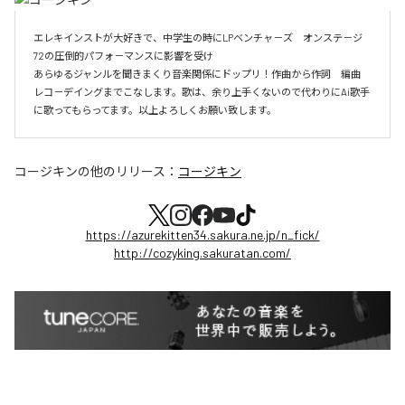
エレキインストが大好きで、中学生の時にLPベンチャ－ズ　オンステ－ジ
72の圧倒的パフォ－マンスに影響を受け

あらゆるジャンルを聞きまくり音楽関係にドップリ！作曲から作詞　編曲　
レコ－デイングまでこなします。歌は、余り上手くないので代わりにAi歌手
に歌ってもらってます。以上よろしくお願い致します。
コージキン
の他のリリース：
コージキン
https://azurekitten34.sakura.ne.jp/n_fick/
http://cozyking.sakuratan.com/