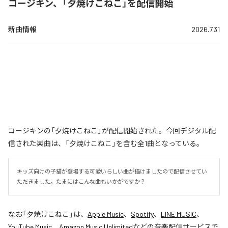
コージキン、「夕焼けこねこ」を配信開始
新曲情報
2026.7.31
コージキンの「夕焼けこねこ」が配信開始された。今回デジタル配
信された楽曲は、「夕焼けこねこ」を含む全1曲となっている。
キッズ向けの子猫が登場する可愛いらしい曲が描けましたので配信させてい
ただきました。たまにはこんな曲もいかがですか？
なお「
夕焼けこねこ
」は、
Apple Music
、
Spotify
、
LINE MUSIC
、
YouTube Music
、
Amazon Music Unlimited
などの音楽配信サービスで