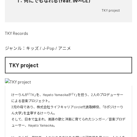
1
：
何にでもなれる (feat. IN∞CE)
TKY project
TKY Records
ジャンル：
キッズ
/
J-Pop
/
アニメ
TKY project
けーりんが「TK」を、Hayato Yamaokaが「Y」を担う、2人のプロデューサー
による音楽プロジェクト。

3児の母であり、株式会社ライフキャリアcircle代表取締役、「Bポジけーり
ん大学」を主宰するけーりん。

そして、日本で生まれ、英語の歌と洋楽に育てられたシンガー／音楽プロデ
ューサー、Hayato Yamaoka。
