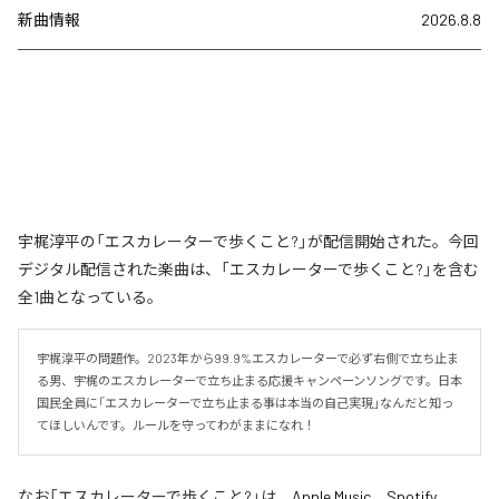
新曲情報
2026.8.8
宇梶淳平の「エスカレーターで歩くこと?」が配信開始された。今回
デジタル配信された楽曲は、「エスカレーターで歩くこと?」を含む
全1曲となっている。
宇梶淳平の問題作。2023年から99.9%エスカレーターで必ず右側で立ち止ま
る男、宇梶のエスカレーターで立ち止まる応援キャンペーンソングです。日本
国民全員に「エスカレーターで立ち止まる事は本当の自己実現」なんだと知っ
てほしいんです。ルールを守ってわがままになれ！
なお「
エスカレーターで歩くこと?
」は、
Apple Music
、
Spotify
、