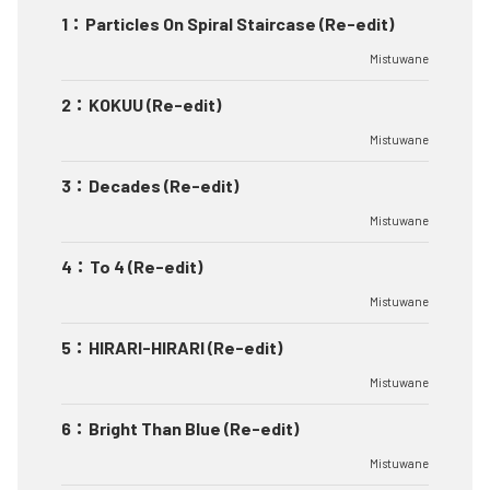
1
：
Particles On Spiral Staircase (Re-edit)
Mistuwane
2
：
KOKUU (Re-edit)
Mistuwane
3
：
Decades (Re-edit)
Mistuwane
4
：
To 4 (Re-edit)
Mistuwane
5
：
HIRARI-HIRARI (Re-edit)
Mistuwane
6
：
Bright Than Blue (Re-edit)
Mistuwane