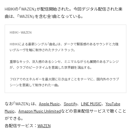
HIBIKIの「WAZEN」が配信開始された。今回デジタル配信された楽
曲は、「WAZEN」を含む全1曲となっている。
HIBIKI - WAZEN

HIBIKIによる最新シングル「曲名」は、ダークで緊張感のあるサウンドと力強
いグルーヴを軸に制作されたテクノトラック。

重厚なキック、没入感のあるシンセ、ミニマルながらも展開のあるアレンジ
が、クラブのピークタイムを意識した世界観を演出する。

フロアでのエネルギーを最大限に引き出すことをテーマに、国内外のクラブ
シーンを意識して制作された一曲。
なお「
WAZEN
」は、
Apple Music
、
Spotify
、
LINE MUSIC
、
YouTube
Music
、
Amazon Music Unlimited
などの音楽配信サービスで聴くこと
ができる。
各配信サービス：
WAZEN