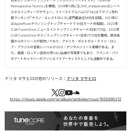
日本人アンダーグラウンド・トランステクノアーティスト。「Oriental 
Retrospective Techno」を標榜。2018年11月に【LOVE_Independent】レーベ
ルからインディーズデヴュー。ファーストアルバムCD「49」はアマゾン売れ
筋ランキング「テクノ・エレクトロニカ」部門最高位59位を記録。2021年に
はAppleMusicテクノソングトップチャートで４位(ガーナ共和国)、2022年
にはiTunes Store ニューエイジ トップソングチャート(日本)で3位、2023年
にはiTunes Store テクノ トップソングチャート (日本)で10位を獲得。欧米各
国からのリリースが相次いでおり、アメリカ・ポルトガル・ドイツ・ロシ
ア・ブラジルの音楽レーベルからCD・デジタルリリース実績がある。ま
た、英国・ロンドン芸術大学(UAL)出身の写真家でもあり、フランス・パリ
のアートギャラリーのアソシエイトアーティストとしても活動中である。
ナリタ マサヒロ
の他のリリース：
ナリタ マサヒロ
https://music.apple.com/jp/album/ambidextrous/1555995212