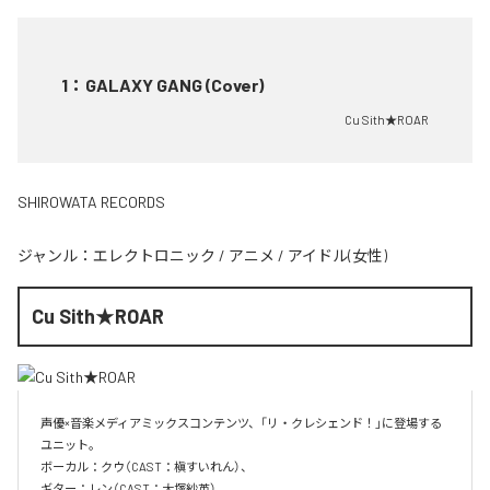
1
：
GALAXY GANG (Cover)
Cu Sith★ROAR
SHIROWATA RECORDS
ジャンル：
エレクトロニック
/
アニメ
/
アイドル(女性)
Cu Sith★ROAR
声優×音楽メディアミックスコンテンツ、「リ・クレシェンド！」に登場する
ユニット。

ボーカル：クウ（CAST：槇すいれん）、

ギター：レン（CAST：大塚紗英）、
