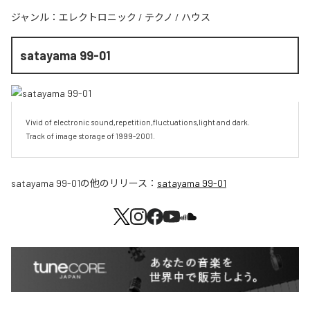
ジャンル：
エレクトロニック
/
テクノ
/
ハウス
satayama 99-01
Vivid of electronic sound,repetition,fluctuations,light and dark.

Track of image storage of 1999-2001.
satayama 99-01
の他のリリース：
satayama 99-01