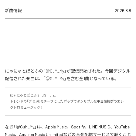
新曲情報
2026.8.8
にゃにゃとぽとふの「＠GuM_My」が配信開始された。今回デジタル
配信された楽曲は、「＠GuM_My」を含む全1曲となっている。
にゃにゃとぽとふ 2nd Single。

トレンドの「グミ」をモチーフにしたポップでダンサブルな中毒性抜群のエレ
クトロミュージック！
なお「
＠GuM_My
」は、
Apple Music
、
Spotify
、
LINE MUSIC
、
YouTube
Music
、
Amazon Music Unlimited
などの音楽配信サービスで聴くこと