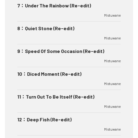
7
：
Under The Rainbow (Re-edit)
Mistuwane
8
：
Quiet Stone (Re-edit)
Mistuwane
9
：
Speed Of Some Occasion (Re-edit)
Mistuwane
10
：
Diced Moment (Re-edit)
Mistuwane
11
：
Turn Out To Be Itself (Re-edit)
Mistuwane
12
：
Deep Fish (Re-edit)
Mistuwane