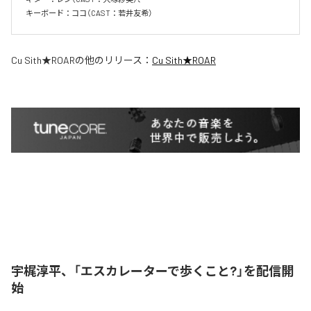
キーボード：ココ（CAST：若井友希）
Cu Sith★ROAR
の他のリリース：
Cu Sith★ROAR
宇梶淳平、「エスカレーターで歩くこと?」を配信開
始