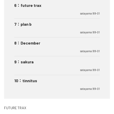
6
：
future trax
satayama 99-01
7
：
plan b
satayama 99-01
8
：
December
satayama 99-01
9
：
sakura
satayama 99-01
10
：
tinnitus
satayama 99-01
FUTURE TRAX