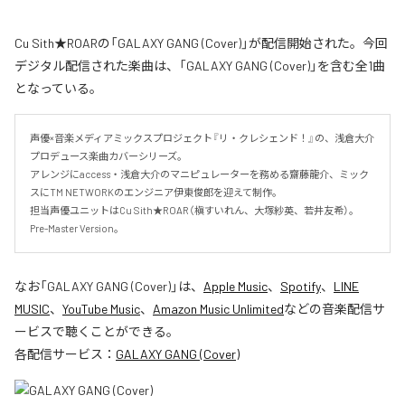
Cu Sith★ROARの「GALAXY GANG (Cover)」が配信開始された。今回
デジタル配信された楽曲は、「GALAXY GANG (Cover)」を含む全1曲
となっている。
声優×音楽メディアミックスプロジェクト『リ・クレシェンド！』の、浅倉大介
プロデュース楽曲カバーシリーズ。

アレンジにaccess・浅倉大介のマニピュレーターを務める齋藤龍介、ミック
スにTM NETWORKのエンジニア伊東俊郎を迎えて制作。

担当声優ユニットはCu Sith★ROAR（槇すいれん、大塚紗英、若井友希）。
Pre-Master Version。
なお「
GALAXY GANG (Cover)
」は、
Apple Music
、
Spotify
、
LINE
MUSIC
、
YouTube Music
、
Amazon Music Unlimited
などの音楽配信サ
ービスで聴くことができる。
各配信サービス：
GALAXY GANG (Cover)