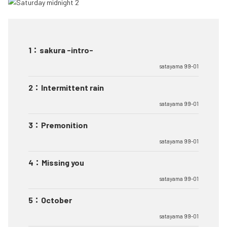
1
：
sakura -intro-
satayama 99-01
2
：
Intermittent rain
satayama 99-01
3
：
Premonition
satayama 99-01
4
：
Missing you
satayama 99-01
5
：
October
satayama 99-01