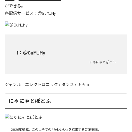
ができる。
各配信サービス：
＠GuM_My
1
：
＠GuM_My
にゃにゃとぽとふ
ジャンル：
エレクトロニック
/
ダンス
/
J-Pop
にゃにゃとぽとふ
2026年結成。この世全ての『かわいい』を探求する音楽集団。