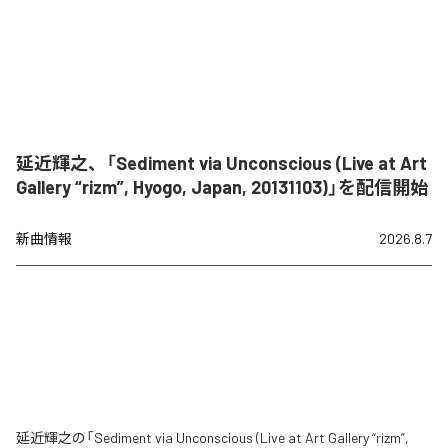
延近輝之、「Sediment via Unconscious (Live at Art
Gallery “rizm”, Hyogo, Japan, 20131103)」を配信開始
新曲情報
2026.8.7
延近輝之の「Sediment via Unconscious (Live at Art Gallery “rizm”,