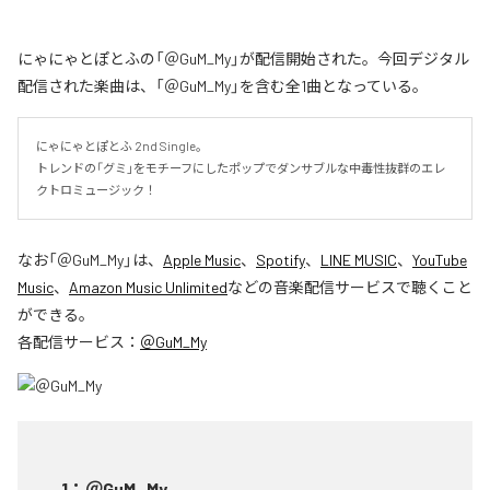
にゃにゃとぽとふの「＠GuM_My」が配信開始された。今回デジタル
配信された楽曲は、「＠GuM_My」を含む全1曲となっている。
にゃにゃとぽとふ 2nd Single。

トレンドの「グミ」をモチーフにしたポップでダンサブルな中毒性抜群のエレ
クトロミュージック！
なお「
＠GuM_My
」は、
Apple Music
、
Spotify
、
LINE MUSIC
、
YouTube
Music
、
Amazon Music Unlimited
などの音楽配信サービスで聴くこと
ができる。
各配信サービス：
＠GuM_My
1
：
＠GuM_My