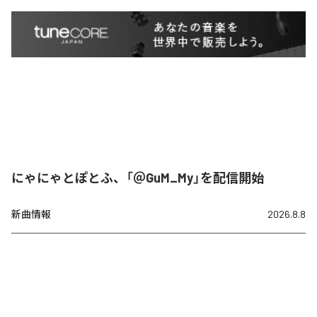
にゃにゃとぽとふ、「＠GuM_My」を配信開始
新曲情報
2026.8.8