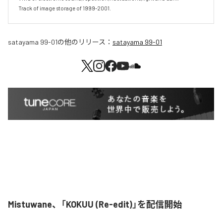
Track of image storage of 1999-2001.
satayama 99-01
の他のリリース：
satayama 99-01
Mistuwane、「KOKUU (Re-edit)」を配信開始