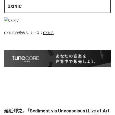
OXINIC
OXINIC
の他のリリース：
OXINIC
延近輝之、「Sediment via Unconscious (Live at Art