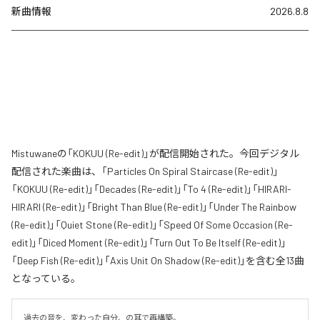
新曲情報
2026.8.8
Mistuwaneの「KOKUU (Re-edit)」が配信開始された。今回デジタル
配信された楽曲は、「Particles On Spiral Staircase (Re-edit)」
「KOKUU (Re-edit)」「Decades (Re-edit)」「To 4 (Re-edit)」「HIRARI-
HIRARI (Re-edit)」「Bright Than Blue (Re-edit)」「Under The Rainbow
(Re-edit)」「Quiet Stone (Re-edit)」「Speed Of Some Occasion (Re-
edit)」「Diced Moment (Re-edit)」「Turn Out To Be Itself (Re-edit)」
「Deep Fish (Re-edit)」「Axis Unit On Shadow (Re-edit)」を含む全13曲
となっている。
過去の音を、変わった自分、の耳で再構築。
