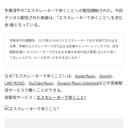
宇梶淳平の「エスカレーターで歩くこと?」が配信開始された。今回
デジタル配信された楽曲は、「エスカレーターで歩くこと?」を含む
全1曲となっている。
宇梶淳平の問題作。2023年から99.9%エスカレーターで必ず右側で立ち止ま
る男、宇梶のエスカレーターで立ち止まる応援キャンペーンソングです。日本
国民全員に「エスカレーターで立ち止まる事は本当の自己実現」なんだと知っ
てほしいんです。ルールを守ってわがままになれ！
なお「
エスカレーターで歩くこと?
」は、
Apple Music
、
Spotify
、
LINE MUSIC
、
YouTube Music
、
Amazon Music Unlimited
などの音楽配
信サービスで聴くことができる。
各配信サービス：
エスカレーターで歩くこと?