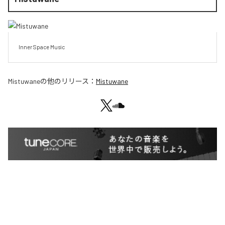
Inner Space Music
Mistuwane
の他のリリース：
Mistuwane