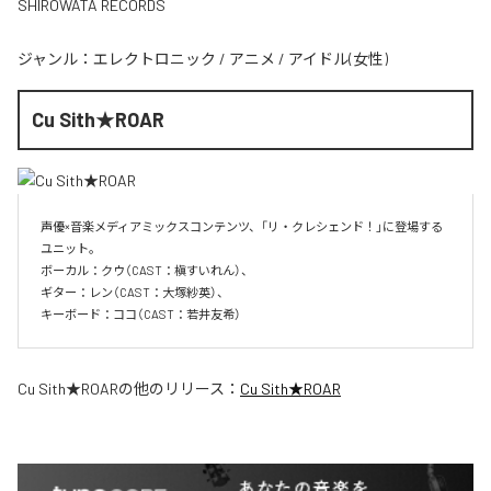
SHIROWATA RECORDS
ジャンル：
エレクトロニック
/
アニメ
/
アイドル(女性)
Cu Sith★ROAR
声優×音楽メディアミックスコンテンツ、「リ・クレシェンド！」に登場する
ユニット。

ボーカル：クウ（CAST：槇すいれん）、

ギター：レン（CAST：大塚紗英）、

キーボード：ココ（CAST：若井友希）
Cu Sith★ROAR
の他のリリース：
Cu Sith★ROAR