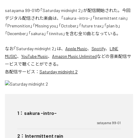
satayama 99-01の「Saturday midnight 2」が配信開始された。今回
デジタル配信された楽曲は、「sakura -intro-」「Intermittent rain」
「Premonition」「Missing you」「October」「future trax」「plan b」
「December」「sakura」「tinnitus」を含む全10曲となっている。
なお「
Saturday midnight 2
」は、
Apple Music
、
Spotify
、
LINE
MUSIC
、
YouTube Music
、
Amazon Music Unlimited
などの音楽配信サ
ービスで聴くことができる。
各配信サービス：
Saturday midnight 2
1
：
sakura -intro-
satayama 99-01
2
：
Intermittent rain