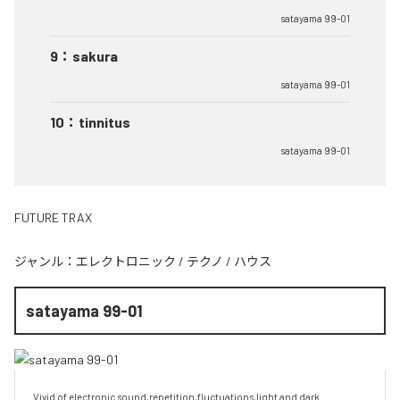
satayama 99-01
9
：
sakura
satayama 99-01
10
：
tinnitus
satayama 99-01
FUTURE TRAX
ジャンル：
エレクトロニック
/
テクノ
/
ハウス
satayama 99-01
Vivid of electronic sound,repetition,fluctuations,light and dark.
