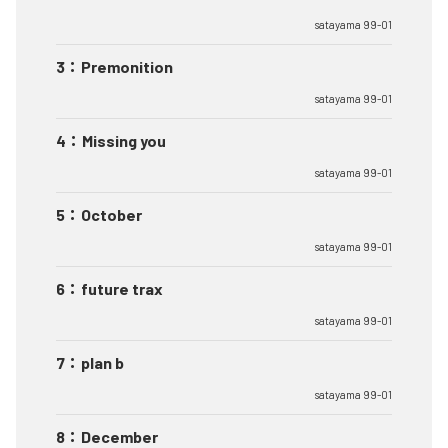
satayama 99-01
3
：
Premonition
satayama 99-01
4
：
Missing you
satayama 99-01
5
：
October
satayama 99-01
6
：
future trax
satayama 99-01
7
：
plan b
satayama 99-01
8
：
December