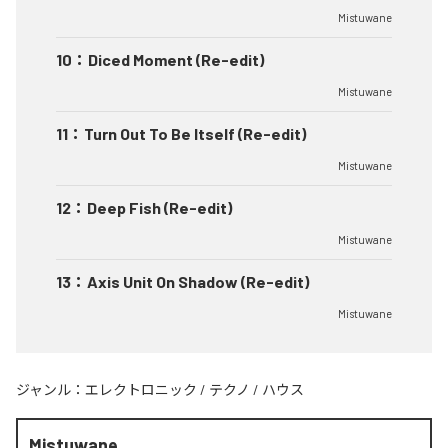
Mistuwane
10
：
Diced Moment (Re-edit)
Mistuwane
11
：
Turn Out To Be Itself (Re-edit)
Mistuwane
12
：
Deep Fish (Re-edit)
Mistuwane
13
：
Axis Unit On Shadow (Re-edit)
Mistuwane
ジャンル：
エレクトロニック
/
テクノ
/
ハウス
Mistuwane