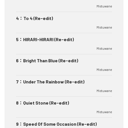
Mistuwane
4
：
To 4 (Re-edit)
Mistuwane
5
：
HIRARI-HIRARI (Re-edit)
Mistuwane
6
：
Bright Than Blue (Re-edit)
Mistuwane
7
：
Under The Rainbow (Re-edit)
Mistuwane
8
：
Quiet Stone (Re-edit)
Mistuwane
9
：
Speed Of Some Occasion (Re-edit)