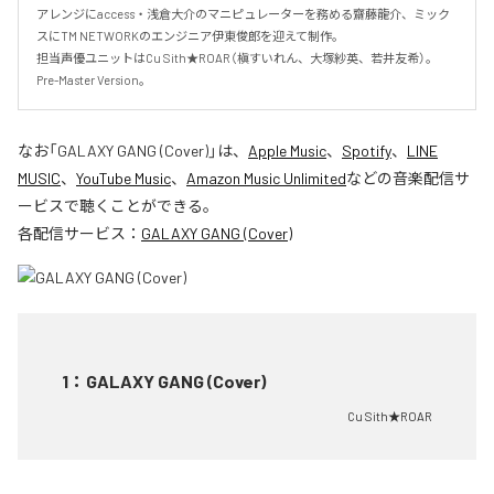
アレンジにaccess・浅倉大介のマニピュレーターを務める齋藤龍介、ミック
スにTM NETWORKのエンジニア伊東俊郎を迎えて制作。

担当声優ユニットはCu Sith★ROAR（槇すいれん、大塚紗英、若井友希）。
Pre-Master Version。
なお「
GALAXY GANG (Cover)
」は、
Apple Music
、
Spotify
、
LINE
MUSIC
、
YouTube Music
、
Amazon Music Unlimited
などの音楽配信サ
ービスで聴くことができる。
各配信サービス：
GALAXY GANG (Cover)
1
：
GALAXY GANG (Cover)
Cu Sith★ROAR