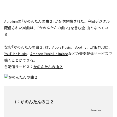
Aureliumの「かのんたんの曲２」が配信開始された。今回デジタル
配信された楽曲は、「かのんたんの曲２」を含む全1曲となってい
る。
なお「
かのんたんの曲２
」は、
Apple Music
、
Spotify
、
LINE MUSIC
、
YouTube Music
、
Amazon Music Unlimited
などの音楽配信サービスで
聴くことができる。
各配信サービス：
かのんたんの曲２
1
：
かのんたんの曲２
Aurelium