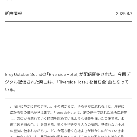
新曲情報
2026.8.7
Grey October Soundの「Riverside Hotel」が配信開始された。今回デ
ジタル配信された楽曲は、「Riverside Hotel」を含む全1曲となって
いる。
川沿いに静かに佇むホテル。その窓からは、ゆるやかに流れる川と、岸辺に
広がる街の景色が見えます。Riverside Hotelは、旅の途中で訪れた場所に滞在
し、窓辺から流れていく時間を眺めているような情景を描いた音楽です。水
面に映る街の色、川を渡る風、遠くを行き交う人々の気配。見慣れない土地
の空気に包まれながらも、どこか落ち着く心地よさが静かに広がっていきま
す。サウンドには、異国の街を思わせるエキゾチックな香りをさりげなく取