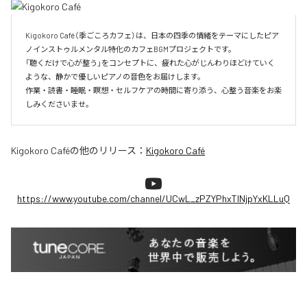
Kigokoro Café（季ごころカフェ）は、日本の四季の情緒をテーマにしたピア
ノインストゥルメンタル特化のカフェBGMプロジェクトです。

「聴くだけで心が整う」をコンセプトに、疲れた心がじんわりほどけていく
ような、静かで優しいピアノの音色をお届けします。

作業・読書・睡眠・瞑想・セルフケアの時間に寄り添う、心整う音楽をお楽
しみくださいませ。
Kigokoro Café
の他のリリース：
Kigokoro Café
https://www.youtube.com/channel/UCwL_zPZYPhxTlNjpYxKLLuQ