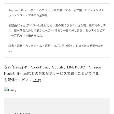
Kigokoro Café 〜 季ごころカフェ 〜 がお届けする、心が整うピアノインスト
ゥルメンタル・アルバム全16曲。

表題曲『Daisy（デイジー）』をはじめ、夏の朝にひらく小さな花、通り雨のしず
く、日が落ちたあとの静かな水辺——移ろう一日の光と音を、まっすぐなピア
ノの音色だけで描きました。

読書・睡眠・カフェタイム・瞑想・ヨガに寄り添う、心ほどける時間のため
に。
なお「
Daisy
」は、
Apple Music
、
Spotify
、
LINE MUSIC
、
Amazon
Music Unlimited
などの音楽配信サービスで聴くことができる。
各配信サービス：
Daisy
1
：
Daisy