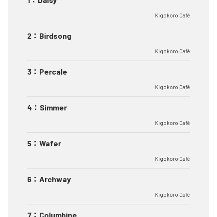
Kigokoro Café
2
：
Birdsong
Kigokoro Café
3
：
Percale
Kigokoro Café
4
：
Simmer
Kigokoro Café
5
：
Wafer
Kigokoro Café
6
：
Archway
Kigokoro Café
7
：
Columbine