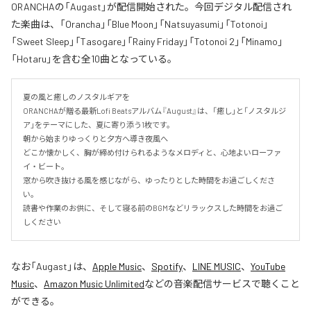
ORANCHAの「Augast」が配信開始された。今回デジタル配信され
た楽曲は、「Orancha」「Blue Moon」「Natsuyasumi」「Totonoi」
「Sweet Sleep」「Tasogare」「Rainy Friday」「Totonoi 2」「Minamo」
「Hotaru」を含む全10曲となっている。
夏の風と癒しのノスタルギアを

ORANCHAが贈る最新Lofi Beatsアルバム『August』は、「癒し」と「ノスタルジ
ア」をテーマにした、夏に寄り添う1枚です。

朝から始まりゆっくりと夕方へ導き夜風へ

どこか懐かしく、胸が締め付けられるようなメロディと、心地よいローファ
イ・ビート。

窓から吹き抜ける風を感じながら、ゆったりとした時間をお過ごしくださ
い。

読書や作業のお供に、そして寝る前のBGMなどリラックスした時間をお過ご
しください
なお「
Augast
」は、
Apple Music
、
Spotify
、
LINE MUSIC
、
YouTube
Music
、
Amazon Music Unlimited
などの音楽配信サービスで聴くこと
ができる。