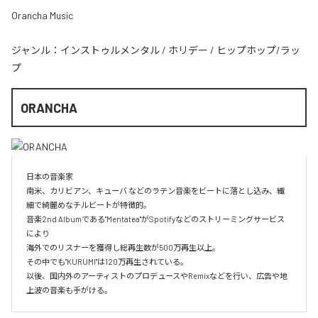
Orancha Music
ジャンル：
インストゥルメンタル
/
ホリデー
/
ヒップホップ/ラッ
プ
ORANCHA
日本の音楽家

南米、カリビアン、キューバ などのラテン音楽をビートに落とし込み、繊
細で綺麗めなチルビートが特徴的。

音楽2nd Albumである"Mentatea"がSpotifyなどのストリーミングサービス
により

海外でのリスナーを獲得し総再生数が500万再生以上。

その中でも"KURUMI"は120万再生されている。

以後、国内外のアーティストのプロデュースやRemixなどを行い、広告や地
上波の音楽も手がける。