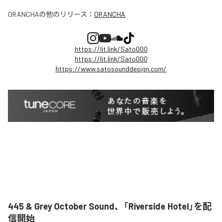
ORANCHA
の他のリリース：
ORANCHA
https://lit.link/Sato000
https://lit.link/Sato000
https://www.satosounddesign.com/
445 & Grey October Sound、「Riverside Hotel」を配
信開始