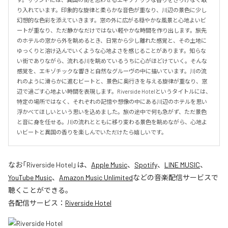
り入れています。印象的な旋律と柔らかな音色が重なり、川辺の景色に少し
幻想的な色彩を添えていきます。窓の外に広がる穏やかな風景と心地よいビ
ートが重なり、ただ静かなだけではない軽やかな時間を作り出します。旅先
のホテルの窓から外を眺めるとき、日常から少し離れた感覚と、その土地に
ゆっくりと溶け込んでいくような心地よさを感じることがあります。知らな
い街でありながら、流れる川を眺めているうちに心がほどけていく。そんな
感覚を、エキゾチックな響きと自然なグルーヴの中に描いています。川の流
れのように滑らかに進むビートと、景色に奥行きを与える旋律が重なり、窓
辺で過ごす心地よい時間を表現します。Riverside Hotelというタイトルには、
特定の場所ではなく、それぞれの記憶や想像の中にある川辺のホテルを思い
浮かべてほしいという思いを込めました。旅の途中で何も急がず、ただ景色
と音に身を任せる。川の流れとともに移り変わる景色を眺めながら、心地よ
いビートと異国の香りを楽しんでいただけたら嬉しいです。
なお「
Riverside Hotel
」は、
Apple Music
、
Spotify
、
LINE MUSIC
、
YouTube Music
、
Amazon Music Unlimited
などの音楽配信サービスで
聴くことができる。
各配信サービス：
Riverside Hotel