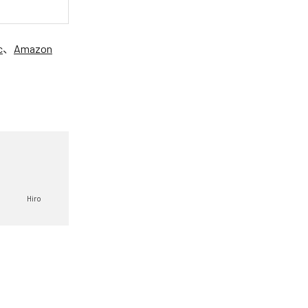
c
、
Amazon
Hiro