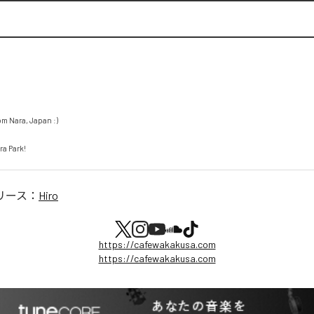
m Nara, Japan :)

ra Park!
リース：
Hiro
https://cafewakakusa.com
https://cafewakakusa.com