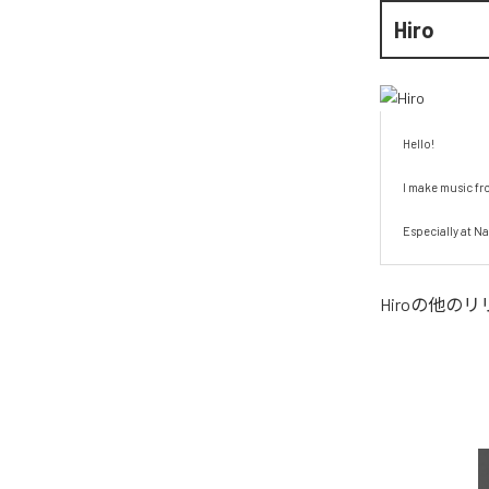
Hiro
Hello!

I make music fro
Especially at Na
Hiro
の他のリ