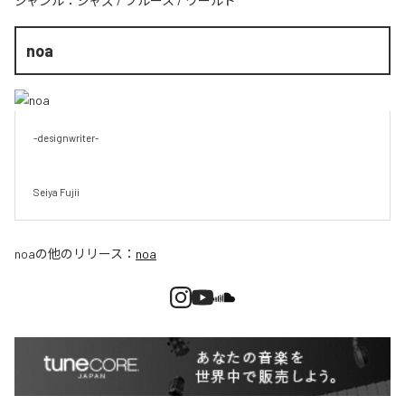
ジャンル：
ジャズ
/
ブルース
/
ワールド
noa
-designwriter-

Seiya Fujii
noa
の他のリリース：
noa