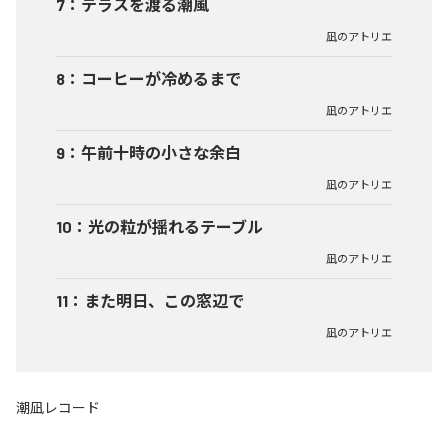
7
：
テラスを渡る潮風
凪のアトリエ
8
：
コーヒーが冷めるまで
凪のアトリエ
9
：
午前十時の小さな余白
凪のアトリエ
10
：
光の粒が揺れるテーブル
凪のアトリエ
11
：
また明日、この窓辺で
凪のアトリエ
潮凪レコード