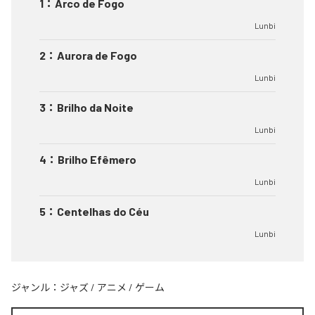
1
：
Arco de Fogo
Lunbi
2
：
Aurora de Fogo
Lunbi
3
：
Brilho da Noite
Lunbi
4
：
Brilho Efêmero
Lunbi
5
：
Centelhas do Céu
Lunbi
ジャンル：
ジャズ
/
アニメ
/
ゲーム