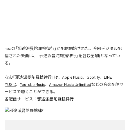
noaの「邪途派曼陀羅捨律行」が配信開始された。今回デジタル配
信された楽曲は、「邪途派曼陀羅捨律行」を含む全1曲となってい
る。
なお「
邪途派曼陀羅捨律行
」は、
Apple Music
、
Spotify
、
LINE
MUSIC
、
YouTube Music
、
Amazon Music Unlimited
などの音楽配信サ
ービスで聴くことができる。
各配信サービス：
邪途派曼陀羅捨律行