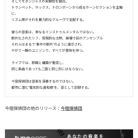
そしてモダンジャズの実験性を融合。

トランペット、サックス、トロンボーンから成るホーンセクションを主軸
に、

リズム隊がそれを暴力的なグルーヴで支配する。

彼らの音楽は、単なるインストゥルメンタルではない。

断片化されたリフ、突発的な沈黙、崩壊寸前のアンサンブル  

それらはまるで“事件の断片”のように提示され、

やがて一瞬のユニゾンで、すべてが意味を持つ。

ライブでは、即興と構築が衝突し、

同じ楽曲であっても二度と同じ形にはならない。

今宿探偵団は音楽を演奏するのではない。

都市に潜む“電気的な違和感”を、音として記録する。
今宿探偵団
の他のリリース：
今宿探偵団