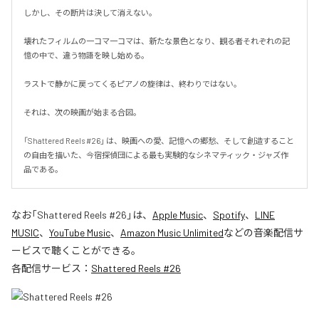
しかし、その断片は決して消えない。

壊れたフィルムの一コマ一コマは、新たな景色となり、観る者それぞれの記
憶の中で、違う物語を映し始める。

ラストで静かに戻ってくるピアノの旋律は、終わりではない。

それは、次の映画が始まる合図。

「Shattered Reels #26」 は、映画への愛、記憶への郷愁、そして創造すること
の自由を描いた、今宿探偵団による最も実験的なシネマティック・ジャズ作
品である。
なお「
Shattered Reels #26
」は、
Apple Music
、
Spotify
、
LINE
MUSIC
、
YouTube Music
、
Amazon Music Unlimited
などの音楽配信サ
ービスで聴くことができる。
各配信サービス：
Shattered Reels #26