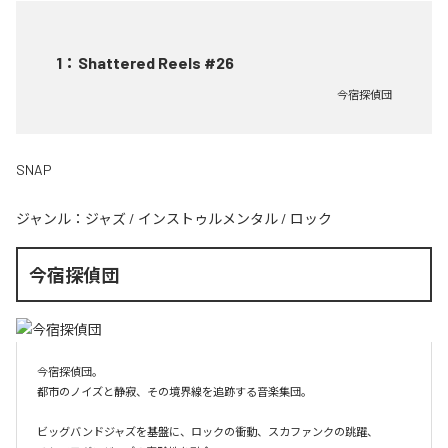
1
：
Shattered Reels #26
今宿探偵団
SNAP
ジャンル：
ジャズ
/
インストゥルメンタル
/
ロック
今宿探偵団
今宿探偵団。

都市のノイズと静寂、その境界線を追跡する音楽集団。

ビッグバンドジャズを基盤に、ロックの衝動、スカファンクの跳躍、
