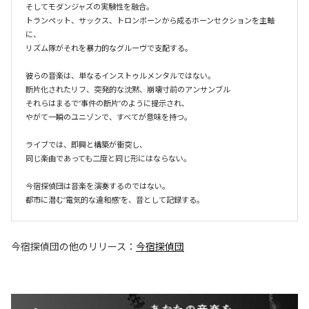
そしてモダンジャズの実験性を融合。

トランペット、サックス、トロンボーンから成るホーンセクションを主軸
に、

リズム隊がそれを暴力的なグルーヴで支配する。

彼らの音楽は、単なるインストゥルメンタルではない。

断片化されたリフ、突発的な沈黙、崩壊寸前のアンサンブル  

それらはまるで“事件の断片”のように提示され、

やがて一瞬のユニゾンで、すべてが意味を持つ。

ライブでは、即興と構築が衝突し、

同じ楽曲であっても二度と同じ形にはならない。

今宿探偵団は音楽を演奏するのではない。

都市に潜む“電気的な違和感”を、音として記録する。
今宿探偵団
の他のリリース：
今宿探偵団