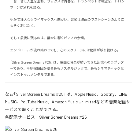
一音一音に人生を重ね、サックスは青春を、トランペットは希望を、トロン
ボーンは別れを語る。

やがて壮大なクライマックスへ向かい、音楽は映画のラストシーンのように
大きく羽ばたく。

そして最後に残るのは、静かに響くピアノの余韻。

エンドロールが流れ終わっても、心のスクリーンには物語が映り続ける。

「Silver Screen Dreams #25」 は、映画と音楽が紡いできた記憶へのラブレタ
ーであり、今宿探偵団が贈る最もノスタルジックで、最もシネマティックな
インストゥルメンタルである。
なお「
Silver Screen Dreams #25
」は、
Apple Music
、
Spotify
、
LINE
MUSIC
、
YouTube Music
、
Amazon Music Unlimited
などの音楽配信サ
ービスで聴くことができる。
各配信サービス：
Silver Screen Dreams #25