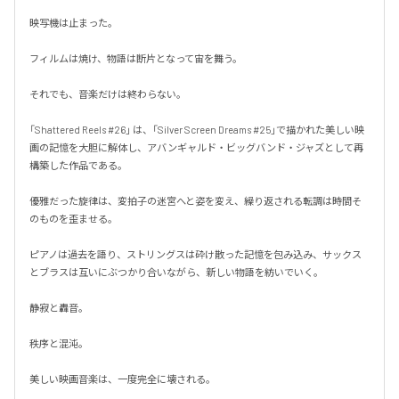
映写機は止まった。

フィルムは焼け、物語は断片となって宙を舞う。

それでも、音楽だけは終わらない。

「Shattered Reels #26」 は、「Silver Screen Dreams #25」で描かれた美しい映
画の記憶を大胆に解体し、アバンギャルド・ビッグバンド・ジャズとして再
構築した作品である。

優雅だった旋律は、変拍子の迷宮へと姿を変え、繰り返される転調は時間そ
のものを歪ませる。

ピアノは過去を語り、ストリングスは砕け散った記憶を包み込み、サックス
とブラスは互いにぶつかり合いながら、新しい物語を紡いでいく。

静寂と轟音。

秩序と混沌。

美しい映画音楽は、一度完全に壊される。
