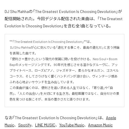
DJ Shu Mahhaの「The Greatest Evolution Is Choosing Devolution」が
配信開始された。今回デジタル配信された楽曲は、「The Greatest
Evolution Is Choosing Devolution」を含む全1曲となっている。
**「The Greatest Evolution Is Choosing Devolution」**は、

 DJ Shu Mahhaが心に刻んでいる「退化する事こそ、最高の進化だ」と言う持論
を表現した曲です。

 「便利さ＝豊かさ」という現代の常識に問いを投げかける、Neo Soul × Boom 
Bapのメッセージソングです。 90年代を感じさせる温かなグルーヴに、アッ
プライトベース、ローズピアノ、ジャズギター、柔らかなオルガン、ゴスペル
コーラス、そしてさりげなく響くハンドパンが溶け合い、ヴィンテージ感あ
ふれる心地よいサウンドを生み出しています。 

この楽曲が描くのは、便利さを追い求める人生ではなく、「寄り道」や「自
然」、「人との出会い」を大切にする生き方。最短距離ではなく、自分だけの景
色を見つける旅こそが、本当の豊かさだと語りかけます。
なお「
The Greatest Evolution Is Choosing Devolution
」は、
Apple
Music
、
Spotify
、
LINE MUSIC
、
YouTube Music
、
Amazon Music