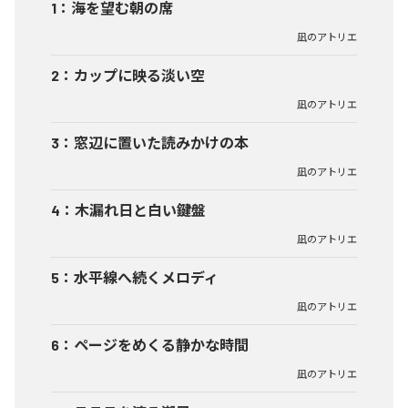
1
：
海を望む朝の席
凪のアトリエ
2
：
カップに映る淡い空
凪のアトリエ
3
：
窓辺に置いた読みかけの本
凪のアトリエ
4
：
木漏れ日と白い鍵盤
凪のアトリエ
5
：
水平線へ続くメロディ
凪のアトリエ
6
：
ページをめくる静かな時間
凪のアトリエ