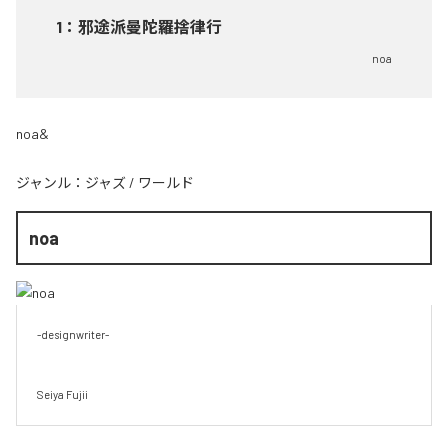
1
：
邪途派曼陀羅捨律行
noa
noa&
ジャンル：
ジャズ
/
ワールド
noa
-designwriter-

Seiya Fujii