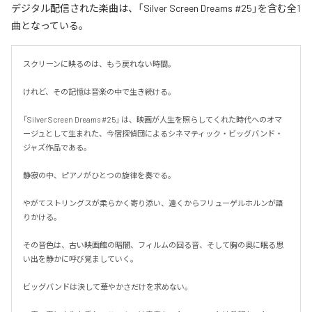
デジタル配信された楽曲は、「Silver Screen Dreams #25」を含む全1
曲となっている。
スクリーンに映るのは、もう戻れない時間。

けれど、その記憶は音楽の中で生き続ける。

「Silver Screen Dreams #25」 は、映画が人生を照らしてくれた時代へのオマ
ージュとして生まれた、今宿探偵団によるシネマティック・ビッグバンド・
ジャズ作品である。

静寂の中、ピアノがひとつの旋律を奏でる。

やがてストリングスが柔らかく寄り添い、遠くからフリューゲルホルンが語
りかける。

その音色は、古い映画館の暗闇、フィルムの回る音、そして胸の奥に眠る思
い出を静かに呼び覚ましていく。

ビッグバンドは決して華やかさだけを求めない。
