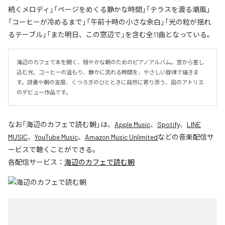
続くメロディ」「ページをめくる静かな時間」「テラスを渡る潮風」
「コーヒーが冷めるまで」「午前十時の小さな余白」「光の粒が揺れ
るテーブル」「また明日、この窓辺で」を含む全11曲となっている。
海辺のカフェで本を開く、穏やかな朝のためのピアノアルバム。窓から差し
込む光、コーヒーの温もり、静かに流れる時間を、やさしい旋律で描きま
す。読書や朝の支度、くつろぎのひとときに自然に寄り添う、凪のアトリエ
のデビュー作品です。
なお「
海辺のカフェで読む朝
」は、
Apple Music
、
Spotify
、
LINE
MUSIC
、
YouTube Music
、
Amazon Music Unlimited
などの音楽配信サ
ービスで聴くことができる。
各配信サービス：
海辺のカフェで読む朝