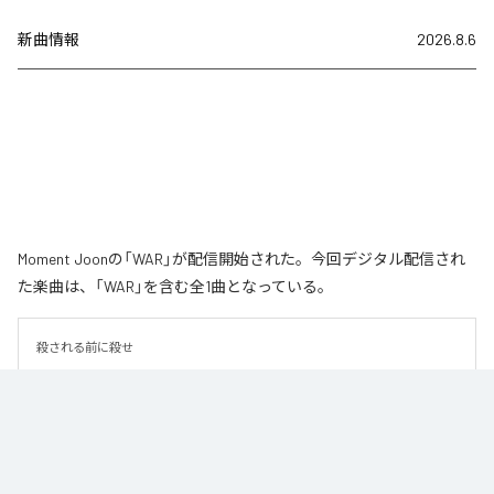
新曲情報
2026.8.6
Moment Joonの「WAR」が配信開始された。今回デジタル配信され
た楽曲は、「WAR」を含む全1曲となっている。
殺される前に殺せ
なお「
WAR
」は、
Apple Music
、
Spotify
、
LINE MUSIC
、
YouTube
Music
、
Amazon Music Unlimited
などの音楽配信サービスで聴くこと
ができる。