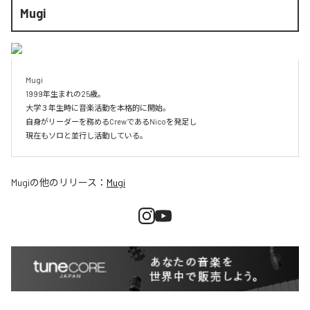
Mugi
Mugi

1999年生まれの25歳。

大学３年生時に音楽活動を本格的に開始。

自身がリーダーを務めるCrewであるNicoを発足し

現在もソロと並行し活動している。
Mugi
の他のリリース：
Mugi