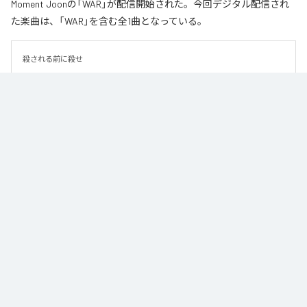
Moment Joonの「WAR」が配信開始された。今回デジタル配信され
た楽曲は、「WAR」を含む全1曲となっている。
殺される前に殺せ
なお「
WAR
」は、
Apple Music
、
Spotify
、
LINE MUSIC
、
YouTube
Music
、
Amazon Music Unlimited
などの音楽配信サービスで聴くこと
ができる。
各配信サービス：
WAR
1
：
WAR
Moment Joon