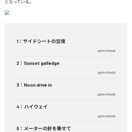
となっている。
1
：
サイドシートの空席
gates shade
2
：
Sunset galledge
gates shade
3
：
Noon drive in
gates shade
4
：
ハイウェイ
gates shade
5
：
メーターの針を乗せて