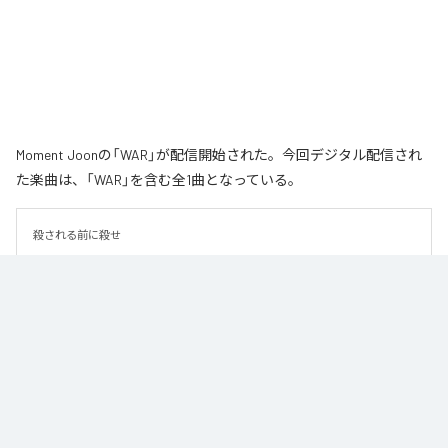
Moment Joonの「WAR」が配信開始された。今回デジタル配信され
た楽曲は、「WAR」を含む全1曲となっている。
殺される前に殺せ
なお「
WAR
」は、
Apple Music
、
Spotify
、
LINE MUSIC
、
YouTube
Music
、
Amazon Music Unlimited
などの音楽配信サービスで聴くこと
ができる。
各配信サービス：
WAR