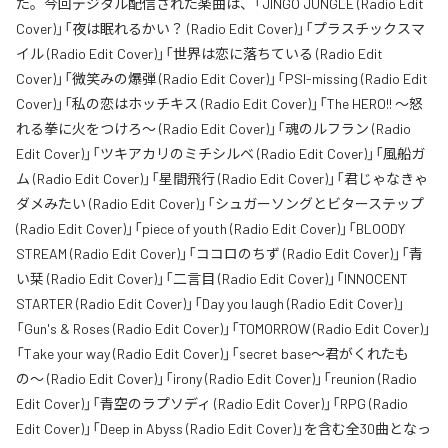
た。今回デジタル配信された楽曲は、「JINGO JUNGLE (Radio Edit
Cover)」「夜は眠れるかい？ (Radio Edit Cover)」「プラスチックスマ
イル (Radio Edit Cover)」「世界は恋に落ちている (Radio Edit
Cover)」「微笑みの爆弾 (Radio Edit Cover)」「PSI-missing (Radio Edit
Cover)」「私の恋はホッチキス (Radio Edit Cover)」「The HERO!! 〜怒
れる拳に火をつけろ〜 (Radio Edit Cover)」「魂のルフラン (Radio
Edit Cover)」「ツキアカリのミチシルベ (Radio Edit Cover)」「風船ガ
ム (Radio Edit Cover)」「星間飛行 (Radio Edit Cover)」「君じゃなきゃ
ダメみたい (Radio Edit Cover)」「シュガーソングとビターステップ
(Radio Edit Cover)」「piece of youth (Radio Edit Cover)」「BLOODY
STREAM (Radio Edit Cover)」「ココロのちず (Radio Edit Cover)」「青
い栞 (Radio Edit Cover)」「二言目 (Radio Edit Cover)」「INNOCENT
STARTER (Radio Edit Cover)」「Day you laugh (Radio Edit Cover)」
「Gun's & Roses (Radio Edit Cover)」「TOMORROW (Radio Edit Cover)」
「Take your way (Radio Edit Cover)」「secret base〜君がくれたも
の〜 (Radio Edit Cover)」「irony (Radio Edit Cover)」「reunion (Radio
Edit Cover)」「青空のラプソディ (Radio Edit Cover)」「RPG (Radio
Edit Cover)」「Deep in Abyss (Radio Edit Cover)」を含む全30曲となっ