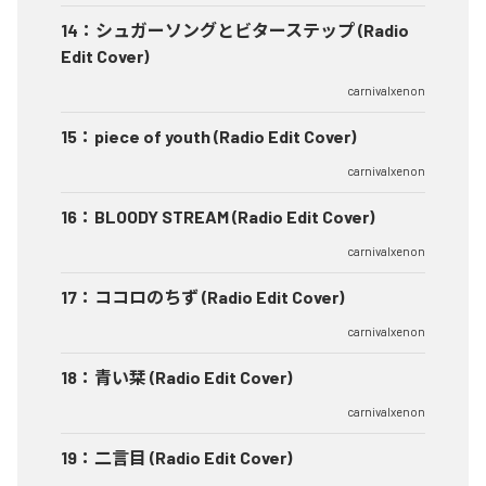
14
：
シュガーソングとビターステップ (Radio
Edit Cover)
carnivalxenon
15
：
piece of youth (Radio Edit Cover)
carnivalxenon
16
：
BLOODY STREAM (Radio Edit Cover)
carnivalxenon
17
：
ココロのちず (Radio Edit Cover)
carnivalxenon
18
：
青い栞 (Radio Edit Cover)
carnivalxenon
19
：
二言目 (Radio Edit Cover)