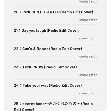
carnivalxenon
20
：
INNOCENT STARTER (Radio Edit Cover)
carnivalxenon
21
：
Day you laugh (Radio Edit Cover)
carnivalxenon
22
：
Gun's & Roses (Radio Edit Cover)
carnivalxenon
23
：
TOMORROW (Radio Edit Cover)
carnivalxenon
24
：
Take your way (Radio Edit Cover)
carnivalxenon
25
：
secret base〜君がくれたもの〜 (Radio
Edit Cover)