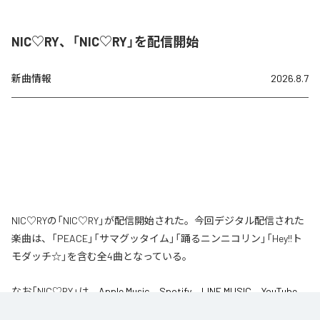
NIC♡RY、「NIC♡RY」を配信開始
新曲情報
2026.8.7
NIC♡RYの「NIC♡RY」が配信開始された。今回デジタル配信された
楽曲は、「PEACE」「サマグッタイム」「踊るニンニコリン」「Hey!!ト
モダッチ☆」を含む全4曲となっている。
なお「
NIC♡RY
」は、
Apple Music
、
Spotify
、
LINE MUSIC
、
YouTube
Music
、
Amazon Music Unlimited
などの音楽配信サービスで聴くこと