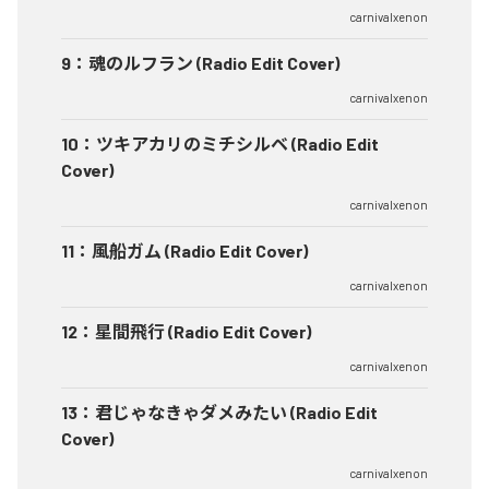
carnivalxenon
9
：
魂のルフラン (Radio Edit Cover)
carnivalxenon
10
：
ツキアカリのミチシルベ (Radio Edit
Cover)
carnivalxenon
11
：
風船ガム (Radio Edit Cover)
carnivalxenon
12
：
星間飛行 (Radio Edit Cover)
carnivalxenon
13
：
君じゃなきゃダメみたい (Radio Edit
Cover)
carnivalxenon