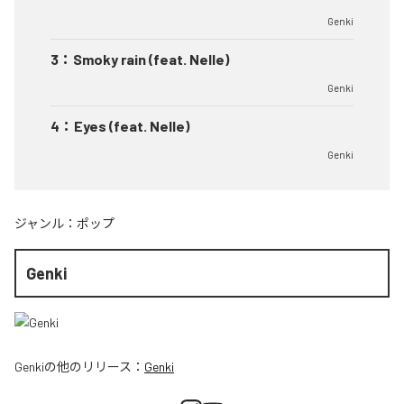
Genki
3
：
Smoky rain (feat. Nelle)
Genki
4
：
Eyes (feat. Nelle)
Genki
ジャンル：
ポップ
Genki
Genki
の他のリリース：
Genki