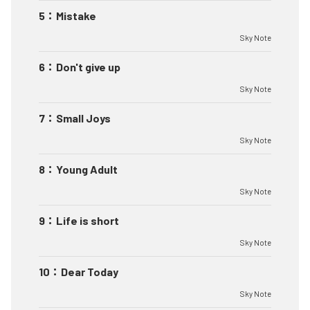
5
：
Mistake
Sky Note
6
：
Don't give up
Sky Note
7
：
Small Joys
Sky Note
8
：
Young Adult
Sky Note
9
：
Life is short
Sky Note
10
：
Dear Today
Sky Note