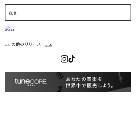
a.o.
a.o.
の他のリリース：
a.o.