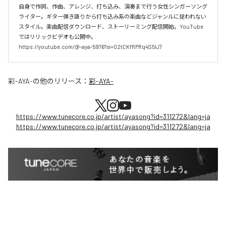
自身で作詞、作曲、アレンジ、打ち込み、演奏まで行う女性シンガーソング
ライター。ギター弾き語りから打ち込み系の楽曲などジャンルに捉われない
スタイル。楽曲配信ダウンロード、ストーリーミング配信開始。YouTube
ではリリックビデオも公開中。

https://youtube.com/@-aya-5976?si=02tCKfRPRq4S5lJ7
彩-AYA-
の他のリリース：
彩-AYA-
https://www.tunecore.co.jp/artist/ayasong?id=311272&lang=ja
https://www.tunecore.co.jp/artist/ayasong?id=311272&lang=ja