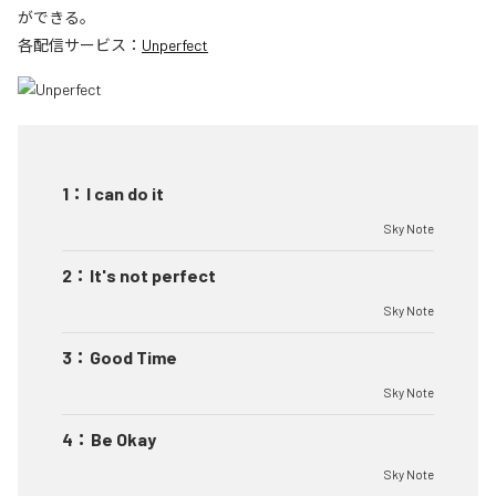
ができる。
各配信サービス：
Unperfect
1
：
I can do it
Sky Note
2
：
It's not perfect
Sky Note
3
：
Good Time
Sky Note
4
：
Be Okay
Sky Note