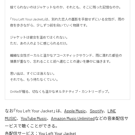
捨てられないのはジャケットなのか、それとも、そこに残った記憶なのか。

「You Left Your Jacket」は、別れた恋人の面影を手放せずにいる女性が、雨の
夜を歩きながら、少しずつ前を向いていく物語です。

ジャケットは彼女を温めてはくれない。

ただ、あの人のように感じられるだけ。

繊細な女性ボーカルと温かなアコースティックサウンド、雨に濡れた都会の
情景が重なり、忘れることと前へ進むことの違いを静かに描きます。

思い出は、すぐには消えない。

それでも、もう待たなくていい。

OnNeが贈る、切なくも温かなオルタナティブ・カントリーポップ。
なお「
You Left Your Jacket
」は、
Apple Music
、
Spotify
、
LINE
MUSIC
、
YouTube Music
、
Amazon Music Unlimited
などの音楽配信サ
ービスで聴くことができる。
各配信サービス：
You Left Your Jacket