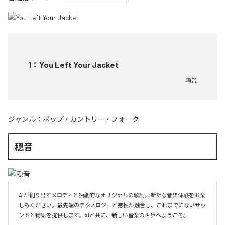
1
：
You Left Your Jacket
穏音
ジャンル：
ポップ
/
カントリー
/
フォーク
穏音
AIが創り出すメロディと独創的なオリジナルの歌詞。新たな音楽体験をお楽
しみください。最先端のテクノロジーと感性が融合し、これまでにないサウ
ンドと物語を提供します。AIと共に、新しい音楽の世界へようこそ。