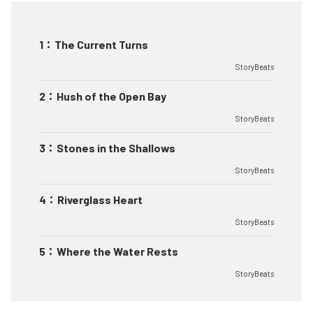
1
：
The Current Turns
StoryBeats
2
：
Hush of the Open Bay
StoryBeats
3
：
Stones in the Shallows
StoryBeats
4
：
Riverglass Heart
StoryBeats
5
：
Where the Water Rests
StoryBeats