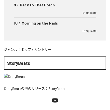
9
：
Back to That Porch
StoryBeats
10
：
Morning on the Rails
StoryBeats
ジャンル：
ポップ
/
カントリー
StoryBeats
StoryBeats
の他のリリース：
StoryBeats