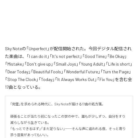
Sky Noteの「Unperfect」が配信開始された。今回デジタル配信され
た楽曲は、「I can do it」「It's not perfect」「Good Time」「Be Okay」
「Mistake」「Don't give up」「Small Joys」「Young Adult」「Life is short」
「Dear Today」「Beautiful Fools」「Wonderful Future」「Turn the Page」
「Stop The Clock」「Today」「It Always Works Out」「Fix You」を含む全
17曲となっている。
「完璧」を求められる時代に、Sky Noteが届ける17曲の処方箋。

頑張ることが当たり前になったこの世の中で、誰もが少しずつ、自分をすり
減らしながら生きている。

「もっとできるはず」「まだ足りない」──そんな声に追われる夜、そっと寄り
添う音楽があってもいい。
