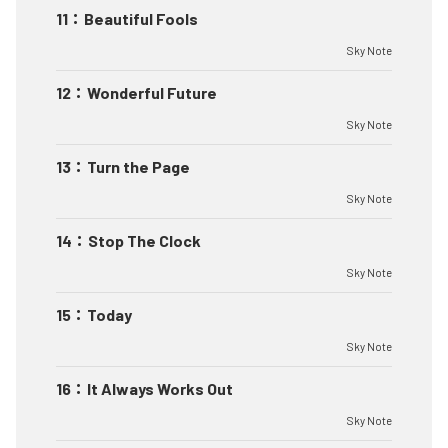
11
：
Beautiful Fools
Sky Note
12
：
Wonderful Future
Sky Note
13
：
Turn the Page
Sky Note
14
：
Stop The Clock
Sky Note
15
：
Today
Sky Note
16
：
It Always Works Out
Sky Note