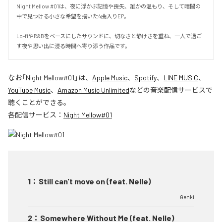
Night Mellow #01は、夜に浮かぶ記憶や喪失、誰かの温もり、そして暗闇の
中で見つける小さな希望を描いた4曲入りEP。

Lo-fiやR&Bをベースにしたサウンドに、切なさと静けさを重ね、一人で過ご
す夜や思い出に浸る時間へ寄り添う作品です。
なお「
Night Mellow#01
」は、
Apple Music
、
Spotify
、
LINE MUSIC
、
YouTube Music
、
Amazon Music Unlimited
などの音楽配信サービスで
聴くことができる。
各配信サービス：
Night Mellow#01
1
：
Still can't move on (feat. Nelle)
Genki
2
：
Somewhere Without Me (feat. Nelle)