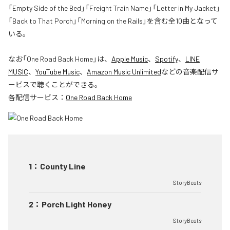
「Empty Side of the Bed」「Freight Train Name」「Letter in My Jacket」
「Back to That Porch」「Morning on the Rails」を含む全10曲となって
いる。
なお「
One Road Back Home
」は、
Apple Music
、
Spotify
、
LINE
MUSIC
、
YouTube Music
、
Amazon Music Unlimited
などの音楽配信サ
ービスで聴くことができる。
各配信サービス：
One Road Back Home
1
：
County Line
StoryBeats
2
：
Porch Light Honey
StoryBeats