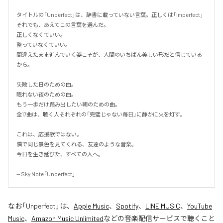
タイトルの「Unperfect」は、辞書に載っていない言葉。正しくは「Imperfect」
それでも、あえてこの言葉を選んだ。

正しくなくていい。

整っていなくていい。

間違えたまま進んでいく姿こそが、人間のいちばん美しい形だと信じている
から。

失敗した日のための曲。

眠れない夜のための曲。

もう一歩だけ踏み出したい朝のための曲。

全17曲は、聴く人それぞれの「完璧じゃない毎日」に静かに火を灯す。

これは、応援歌ではない。

隣で同じ景色を見てくれる、友達のような音楽。

今日を生き延びた、すべての人へ。

-- Sky Note「Unperfect」
なお「
Unperfect
」は、
Apple Music
、
Spotify
、
LINE MUSIC
、
YouTube
Music
、
Amazon Music Unlimited
などの音楽配信サービスで聴くこと