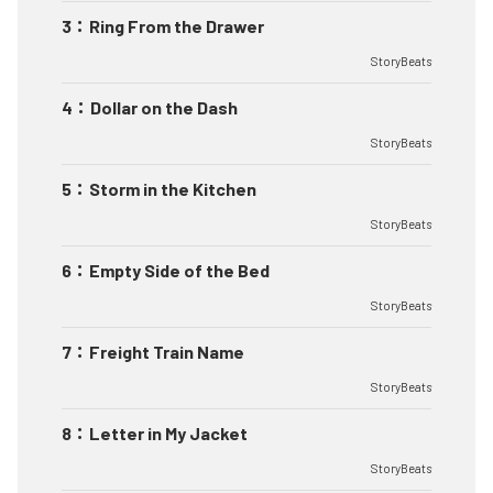
3
：
Ring From the Drawer
StoryBeats
4
：
Dollar on the Dash
StoryBeats
5
：
Storm in the Kitchen
StoryBeats
6
：
Empty Side of the Bed
StoryBeats
7
：
Freight Train Name
StoryBeats
8
：
Letter in My Jacket
StoryBeats