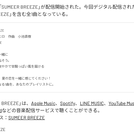
SUMEER BREEZE」が配信開始された。今回デジタル配信さ
BREEZE」を含む全1曲となっている。
E

ロ　作曲　小池直樹


に

そう。

やかで甘酸っぱい風を届ける

なる1曲を、あなたのプレイリストに。
 BREEZE
」は、
Apple Music
、
Spotify
、
LINE MUSIC
、
YouTube Mus
d
などの音楽配信サービスで聴くことができる。
ス：
SUMEER BREEZE