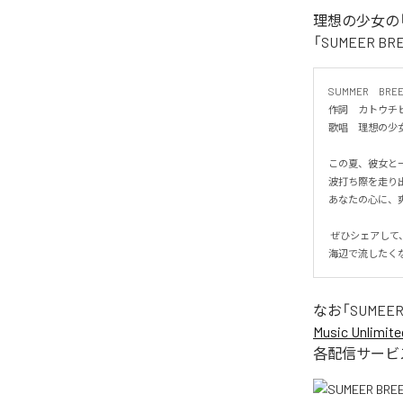
理想の少女の「
「SUMEER 
SUMMER　BREEZ
作詞　カトウチヒ
歌唱　理想の少女

この夏、彼女と一緒
波打ち際を走り出
あなたの心に、爽
 ぜひシェアして、夏の恋を一緒に感じてください！

海辺で流したく
なお「
SUMEER
Music Unlimite
各配信サービ