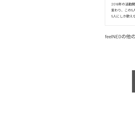
2016年の活
変わり、この5
5人にしか歌え
feelNEO
の他