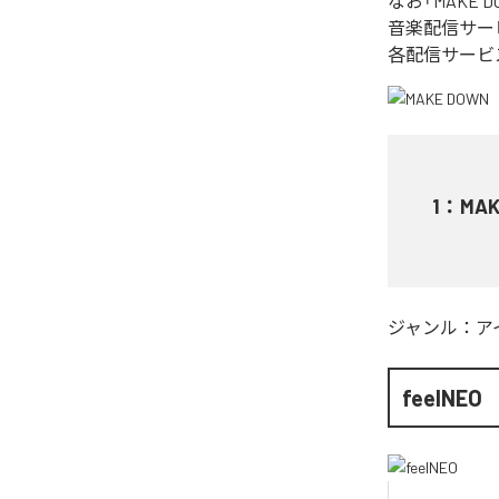
なお「
MAKE D
音楽配信サー
各配信サービ
1
：
MAK
ジャンル：
ア
feelNEO