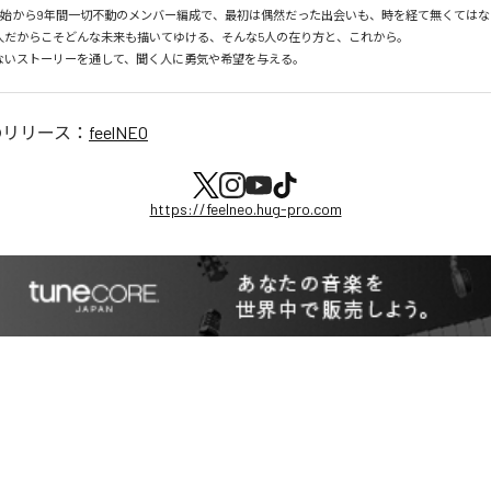
動開始から9年間一切不動のメンバー編成で、最初は偶然だった出会いも、時を経て無くては
人だからこそどんな未来も描いてゆける、そんな5人の在り方と、これから。

ないストーリーを通して、聞く人に勇気や希望を与える。
のリリース：
feelNEO
https://feelneo.hug-pro.com