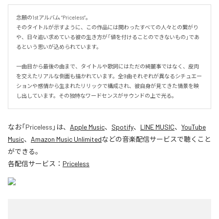
念願の1stアルバム “Priceless”。

そのタイトルが示すように、この作品には関わったすべての人々との繋がり
や、日々追い求めている彼の生き方が「値を付けることのできないもの」であ
るという思いが込められています。

一曲目から最後の曲まで、タイトルや歌詞にはただの綺麗事ではなく、皮肉
を交えたリアルな側面も描かれています。全9曲それぞれが異なるシチュエー
ションや感情から生まれたリリックで構成され、彼自身が見てきた情景を映
し出しています。その独特なワードセンスがサウンドの上で光る。
なお「
Priceless
」は、
Apple Music
、
Spotify
、
LINE MUSIC
、
YouTube
Music
、
Amazon Music Unlimited
などの音楽配信サービスで聴くこと
ができる。
各配信サービス：
Priceless