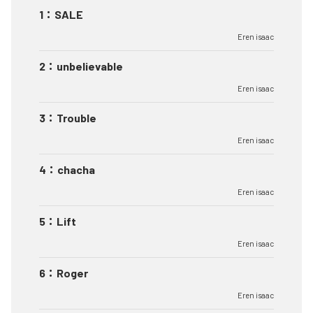
1
：
SALE
Eren isaac
2
：
unbelievable
Eren isaac
3
：
Trouble
Eren isaac
4
：
chacha
Eren isaac
5
：
Lift
Eren isaac
6
：
Roger
Eren isaac