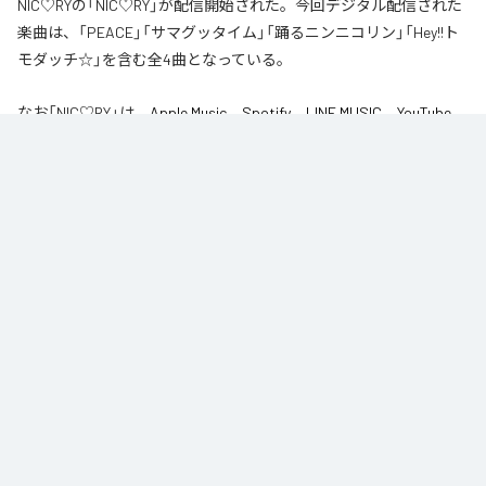
NIC♡RYの「NIC♡RY」が配信開始された。今回デジタル配信された
楽曲は、「PEACE」「サマグッタイム」「踊るニンニコリン」「Hey!!ト
モダッチ☆」を含む全4曲となっている。
なお「
NIC♡RY
」は、
Apple Music
、
Spotify
、
LINE MUSIC
、
YouTube
Music
、
Amazon Music Unlimited
などの音楽配信サービスで聴くこと
ができる。
各配信サービス：
NIC♡RY
1
：
PEACE
NIC♡RY
2
：
サマグッタイム
NIC♡RY