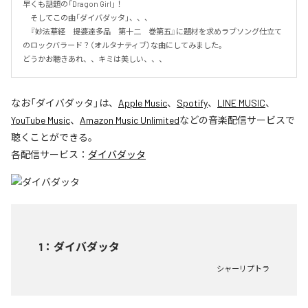
早くも話題の「Dragon Girl」！

　そしてこの曲「ダイバダッタ」、、、

　『妙法華経　提婆達多品　第十二　巻第五』に題材を求めラブソング仕立て
のロックバラード？（オルタナティブ）な曲にしてみました。

どうかお聴きあれ、、キミは美しい、、、
なお「
ダイバダッタ
」は、
Apple Music
、
Spotify
、
LINE MUSIC
、
YouTube Music
、
Amazon Music Unlimited
などの音楽配信サービスで
聴くことができる。
各配信サービス：
ダイバダッタ
1
：
ダイバダッタ
シャーリプトラ