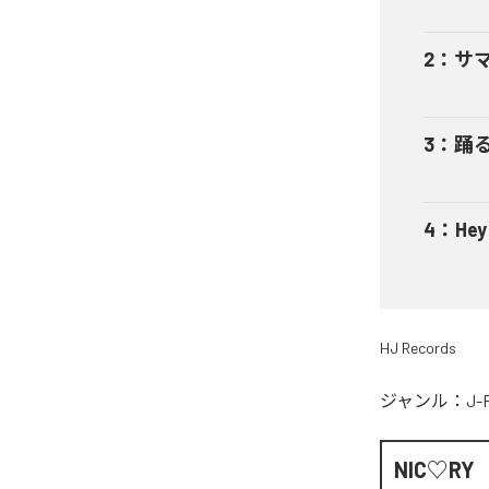
2
：
サ
3
：
踊
4
：
He
HJ Records
ジャンル：
J-
NIC♡RY