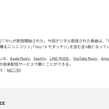
「NIC♡RY」が配信開始された。今回デジタル配信された楽曲は、「P
踊るニンニコリン」「Hey!!トモダッチ☆」を含む全4曲となって
」は、
Apple Music
、
Spotify
、
LINE MUSIC
、
YouTube Music
、
Amaz
の音楽配信サービスで聴くことができる。
ス：
NIC♡RY
CE