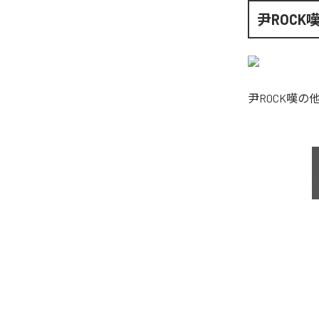
尹ROCK
尹ROCK嘆
の