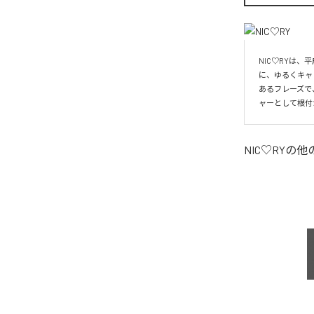
NIC♡RYは
に、ゆるくキャ
あるフレーズで
ャーとして根付
NIC♡RY
の他