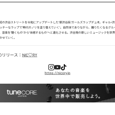
、平成の渋谷ストリートを令和にアップデートした“新渋谷系”ガールズラップデュオ。ギャル×渋
ッチーなラップで“時代のノリを塗り替えていく”。自然体でありながら、踊りたくなるグル
、音楽を“聴くもの”から“体感するもの”へと進化させる。渋谷発の新しいミュージックを世
かせていく。
のリリース：
NIC♡RY
https://nicory.jp