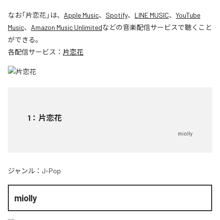
なお「
片恋花
」は、
Apple Music
、
Spotify
、
LINE MUSIC
、
YouTube
Music
、
Amazon Music Unlimited
などの音楽配信サービスで聴くこと
ができる。
各配信サービス：
片恋花
1
：
片恋花
miolly
ジャンル：
J-Pop
miolly