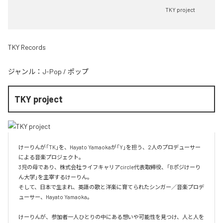
TKY project
TKY Records
ジャンル：
J-Pop
/
ポップ
TKY project
けーりんが「TK」を、Hayato Yamaokaが「Y」を担う、2人のプロデューサー
による音楽プロジェクト。

3児の母であり、株式会社ライフキャリアcircle代表取締役、「Bポジけーり
ん大学」を主宰するけーりん。

そして、日本で生まれ、英語の歌と洋楽に育てられたシンガー／音楽プロデ
ューサー、Hayato Yamaoka。

けーりんが、参加者一人ひとりの中にある想いや可能性を見つけ、人と人を