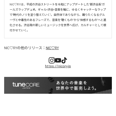
NIC♡RYは、平成の渋谷ストリートを令和にアップデートした“新渋谷系”ガ
ールズラップデュオ。ギャル×渋谷×音楽を軸に、ゆるくキャッチーなラップ
で“時代のノリを塗り替えていく”。自然体でありながら、踊りたくなるグル
ーヴと中毒性のあるフレーズで、音楽を“聴くもの”から“体感するもの”へと進
化させる。渋谷発の新しいミュージックを世界へ広げ、カルチャーとして根
付かせていく。
NIC♡RY
の他のリリース：
NIC♡RY
https://nicory.jp