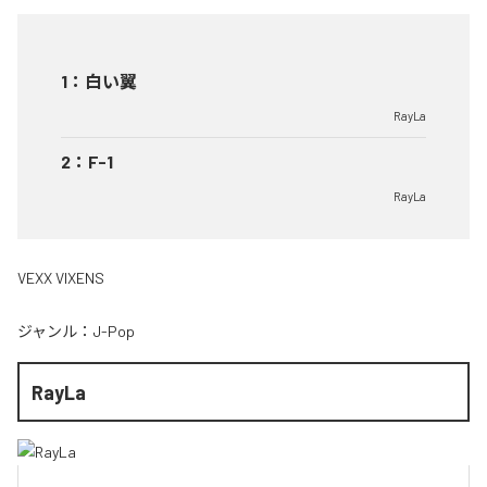
1
：
白い翼
RayLa
2
：
F-1
RayLa
VEXX VIXENS
ジャンル：
J-Pop
RayLa