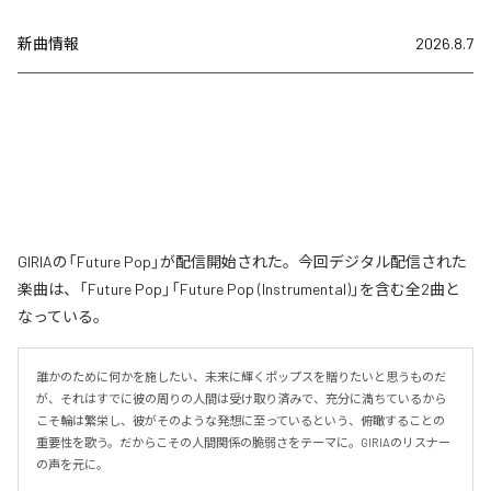
新曲情報
2026.8.7
GIRIAの「Future Pop」が配信開始された。今回デジタル配信された
楽曲は、「Future Pop」「Future Pop (Instrumental)」を含む全2曲と
なっている。
誰かのために何かを施したい、未来に輝くポップスを贈りたいと思うものだ
が、それはすでに彼の周りの人間は受け取り済みで、充分に満ちているから
こそ輪は繁栄し、彼がそのような発想に至っているという、俯瞰することの
重要性を歌う。だからこその人間関係の脆弱さをテーマに。GIRIAのリスナー
の声を元に。