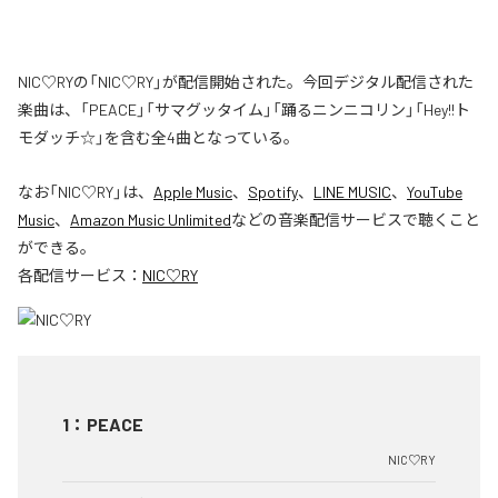
NIC♡RYの「NIC♡RY」が配信開始された。今回デジタル配信された
楽曲は、「PEACE」「サマグッタイム」「踊るニンニコリン」「Hey!!ト
モダッチ☆」を含む全4曲となっている。
なお「
NIC♡RY
」は、
Apple Music
、
Spotify
、
LINE MUSIC
、
YouTube
Music
、
Amazon Music Unlimited
などの音楽配信サービスで聴くこと
ができる。
各配信サービス：
NIC♡RY
1
：
PEACE
NIC♡RY