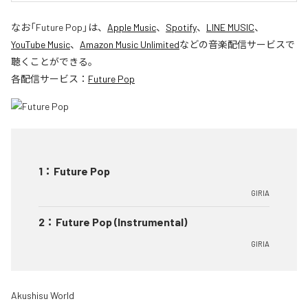
なお「
Future Pop
」は、
Apple Music
、
Spotify
、
LINE MUSIC
、
YouTube Music
、
Amazon Music Unlimited
などの音楽配信サービスで
聴くことができる。
各配信サービス：
Future Pop
1
：
Future Pop
GIRIA
2
：
Future Pop (Instrumental)
GIRIA
Akushisu World