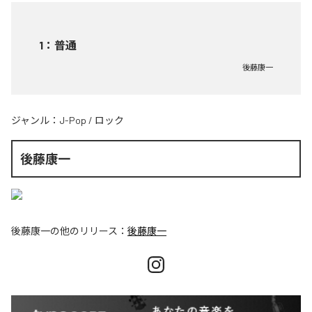
1
：
普通
後藤康一
ジャンル：
J-Pop
/
ロック
後藤康一
後藤康一
の他のリリース：
後藤康一