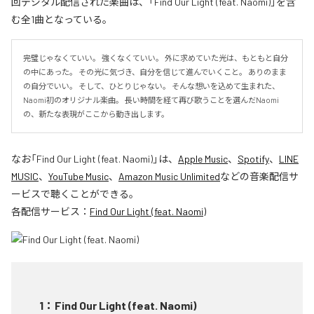
回デジタル配信された楽曲は、「Find Our Light (feat. Naomi)」を含
む全1曲となっている。
完璧じゃなくていい。 強くなくていい。 外に求めていた光は、もともと自分
の中にあった。 その光に気づき、自分を信じて進んでいくこと。 ありのまま
の自分でいい。 そして、ひとりじゃない。 そんな想いを込めて生まれた、
Naomi初のオリジナル楽曲。 長い時間を経て再び歌うことを選んだNaomi
の、新たな表現がここから動き出します。
なお「
Find Our Light (feat. Naomi)
」は、
Apple Music
、
Spotify
、
LINE
MUSIC
、
YouTube Music
、
Amazon Music Unlimited
などの音楽配信サ
ービスで聴くことができる。
各配信サービス：
Find Our Light (feat. Naomi)
1
：
Find Our Light (feat. Naomi)