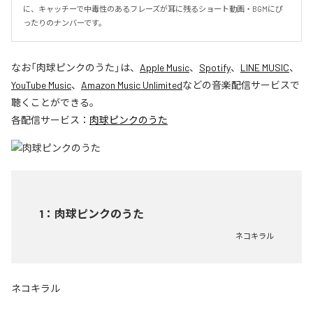
に、キャッチーで中毒性のあるフレーズが耳に残るショート動画・BGMにぴ
ったりのナンバーです。
なお「
肉球ピンクのうた
」は、
Apple Music
、
Spotify
、
LINE MUSIC
、
YouTube Music
、
Amazon Music Unlimited
などの音楽配信サービスで
聴くことができる。
各配信サービス：
肉球ピンクのうた
1
：
肉球ピンクのうた
ネコキラル
ネコキラル