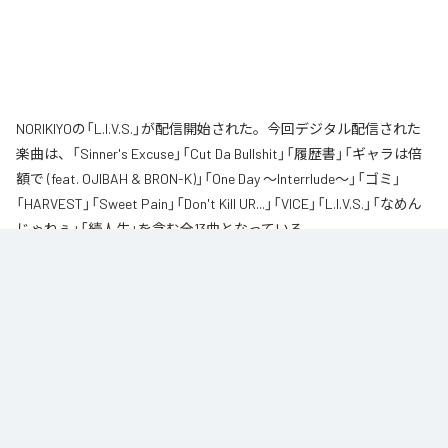
NORIKIYOの「L.I.V.S.」が配信開始された。今回デジタル配信された
楽曲は、「Sinner's Excuse」「Cut Da Bullshit」「履歴書」「ギャラは倍
額で (feat. OJIBAH & BRON-K)」「One Day ～Interrlude～」「ゴミ」
「HARVEST」「Sweet Pain」「Don't Kill UR...」「VICE」「L.I.V.S.」「なめん
じゃねぇ」「続人生」を含む全13曲となっている。
自身が難病に罹患し、自分のこれまでの人生と未来を改めて考え直したタイ
ミングに「Life Is Very Short」をテーマに制作されたアルバム。タイトルの
「L.I.V.S.」はLife Is Very Shortの頭文字を取ったものである。今作は本来、
NORIKIYOが収監中にリリースされる予定だった作品であり、予定より早く出
所が叶った為、お蔵入りになりそうだったが聴きたいと言うファンの声に応
える形でリリースが決定したキャリア12枚目のアルバムとなってる。
なお「
L.I.V.S.
」は、
Apple Music
、
Spotify
、
LINE MUSIC
、
YouTube