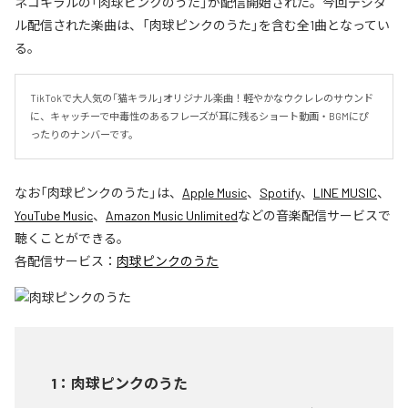
ネコキラルの「肉球ピンクのうた」が配信開始された。今回デジタ
ル配信された楽曲は、「肉球ピンクのうた」を含む全1曲となってい
る。
TikTokで大人気の「猫キラル」オリジナル楽曲！軽やかなウクレレのサウンド
に、キャッチーで中毒性のあるフレーズが耳に残るショート動画・BGMにぴ
ったりのナンバーです。
なお「
肉球ピンクのうた
」は、
Apple Music
、
Spotify
、
LINE MUSIC
、
YouTube Music
、
Amazon Music Unlimited
などの音楽配信サービスで
聴くことができる。
各配信サービス：
肉球ピンクのうた
1
：
肉球ピンクのうた