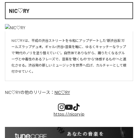
NIC♡RY
NIC♡RYは、平成の渋谷ストリートを令和にアップデートした“新渋谷系”ガ
ールズラップデュオ。ギャル×渋谷×音楽を軸に、ゆるくキャッチーなラップ
で“時代のノリを塗り替えていく”。自然体でありながら、踊りたくなるグル
ーヴと中毒性のあるフレーズで、音楽を“聴くもの”から“体感するもの”へと進
化させる。渋谷発の新しいミュージックを世界へ広げ、カルチャーとして根
付かせていく。
NIC♡RY
の他のリリース：
NIC♡RY
https://nicory.jp