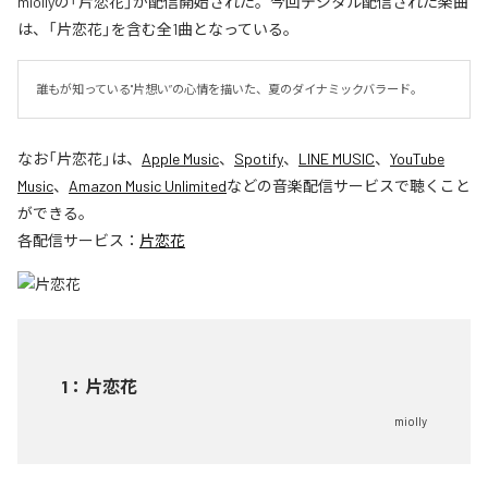
miollyの「片恋花」が配信開始された。今回デジタル配信された楽曲
は、「片恋花」を含む全1曲となっている。
誰もが知っている"片想い”の心情を描いた、夏のダイナミックバラード。
なお「
片恋花
」は、
Apple Music
、
Spotify
、
LINE MUSIC
、
YouTube
Music
、
Amazon Music Unlimited
などの音楽配信サービスで聴くこと
ができる。
各配信サービス：
片恋花
1
：
片恋花
miolly