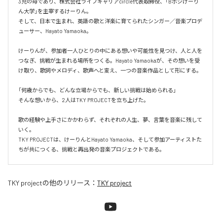
3児の母であり、株式会社ライフキャリアcircle代表取締役、「Bポジけーり
ん大学」を主宰するけーりん。

そして、日本で生まれ、英語の歌と洋楽に育てられたシンガー／音楽プロデ
ューサー、Hayato Yamaoka。

けーりんが、参加者一人ひとりの中にある想いや可能性を見つけ、人と人を
つなぎ、挑戦が生まれる場所をつくる。Hayato Yamaokaが、その想いを受
け取り、歌詞やメロディ、歌声へと変え、一つの音楽作品として形にする。

「何歳からでも、どんな立場からでも、新しい挑戦は始められる」

そんな想いから、2人はTKY PROJECTを立ち上げた。

歌の経験や上手さにかかわらず、それぞれの人生、夢、言葉を音楽に残して
いく。

TKY PROJECTは、けーりんとHayato Yamaoka、そして参加アーティストた
ちが共につくる、挑戦と再出発の音楽プロジェクトである。
TKY project
の他のリリース：
TKY project