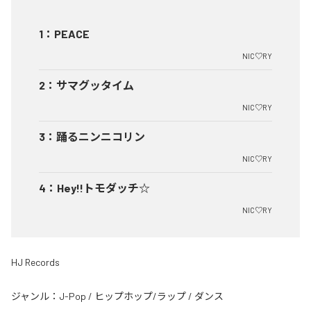
1
：
PEACE
NIC♡RY
2
：
サマグッタイム
NIC♡RY
3
：
踊るニンニコリン
NIC♡RY
4
：
Hey!!トモダッチ☆
NIC♡RY
HJ Records
ジャンル：
J-Pop
/
ヒップホップ/ラップ
/
ダンス