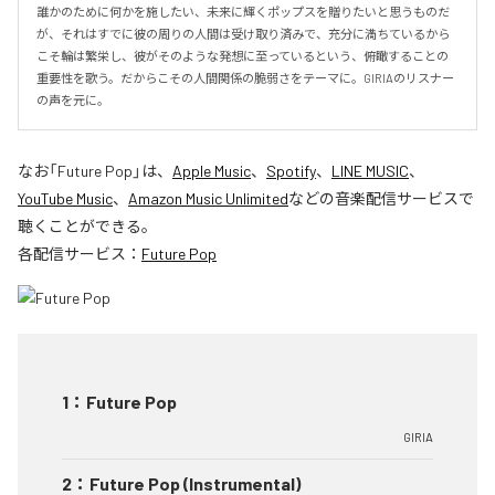
誰かのために何かを施したい、未来に輝くポップスを贈りたいと思うものだ
が、それはすでに彼の周りの人間は受け取り済みで、充分に満ちているから
こそ輪は繁栄し、彼がそのような発想に至っているという、俯瞰することの
重要性を歌う。だからこその人間関係の脆弱さをテーマに。GIRIAのリスナー
の声を元に。
なお「
Future Pop
」は、
Apple Music
、
Spotify
、
LINE MUSIC
、
YouTube Music
、
Amazon Music Unlimited
などの音楽配信サービスで
聴くことができる。
各配信サービス：
Future Pop
1
：
Future Pop
GIRIA
2
：
Future Pop (Instrumental)