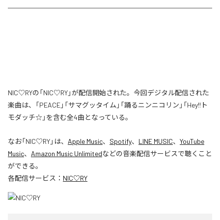
NIC♡RYの「NIC♡RY」が配信開始された。今回デジタル配信された
楽曲は、「PEACE」「サマグッタイム」「踊るニンニコリン」「Hey!!ト
モダッチ☆」を含む全4曲となっている。
なお「
NIC♡RY
」は、
Apple Music
、
Spotify
、
LINE MUSIC
、
YouTube
Music
、
Amazon Music Unlimited
などの音楽配信サービスで聴くこと
ができる。
各配信サービス：
NIC♡RY