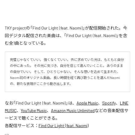
TKY projectの「Find Our Light (feat. Naomi)」が配信開始された。今
回デジタル配信された楽曲は、「Find Our Light (feat. Naomi)」を含
む全1曲となっている。
完璧じゃなくていい。 強くなくていい。 外に求めていた光は、もともと自分
の中にあった。 その光に気づき、自分を信じて進んでいくこと。 ありのまま
の自分でいい。 そして、ひとりじゃない。 そんな想いを込めて生まれた、
Naomi初のオリジナル楽曲。 長い時間を経て再び歌うことを選んだNaomi
の、新たな表現がここから動き出します。
なお「
Find Our Light (feat. Naomi)
」は、
Apple Music
、
Spotify
、
LINE
MUSIC
、
YouTube Music
、
Amazon Music Unlimited
などの音楽配信サ
ービスで聴くことができる。
各配信サービス：
Find Our Light (feat. Naomi)