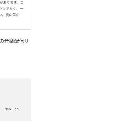
由があります。こ
だけでなく、一
い。真の革命
の音楽配信サ
Nao Lion