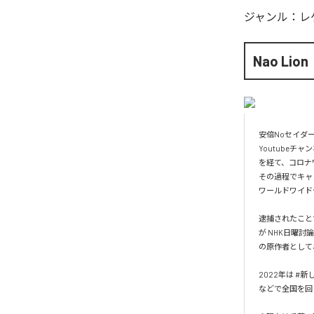
ジャンル：
レ
Nao Lion
安倍Noセイダ
Youtubeチャ
を経て、コロナ
その過程でキャ
ワールドワイド
逮捕されたこと
が NHK日曜討
の原作者としておな
2022年は #
などで全国を回