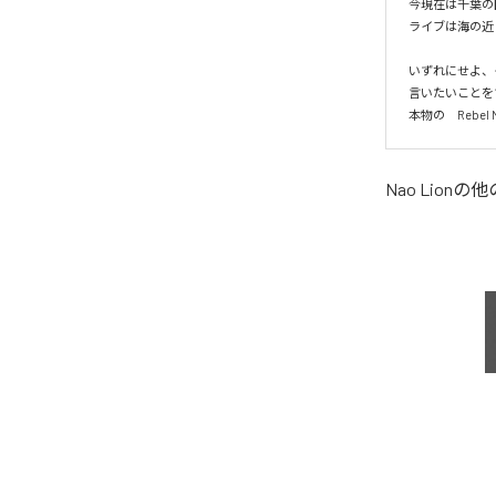
今現在は千葉の
ライブは海の近
いずれにせよ、
言いたいことを
本物の　Rebel
Nao Lion
の他