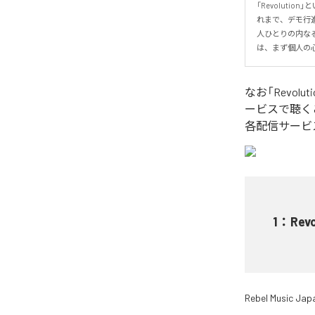
「Revolut
れまで、デモ行
人ひとりの内な
は、まず個人の
なお「
Revoluti
ービスで聴く
各配信サービ
1
：
Revo
Rebel Music Jap