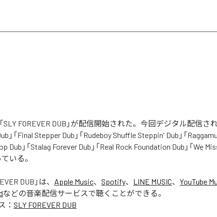
bbieの「SLY FOREVER DUB」が配信開始された。今回デジタル配
 Dub」「Final Stepper Dub」「Rudeboy Shuffle Steppin' Dub」「Raggamu
op Dub」「Stalag Forever Dub」「Real Rock Foundation Dub」「We Mi
っている。
REVER DUB
」は、
Apple Music
、
Spotify
、
LINE MUSIC
、
YouTube Mu
d
などの音楽配信サービスで聴くことができる。
ス：
SLY FOREVER DUB