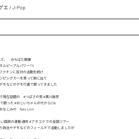
ゲエ
/
J-Pop
ーズ、　みちばた興業

ンネルピープルパワーTV

ワクチンに反対の活動を続け

ンピングカーを買って旅に出て

デモなどのデモ行進で歌ってきました

で現在話題の　#つばさの党 #黒川敦彦

論で歌った #おじいちゃんの代からCIA

じみの　Nao Lion

新しい国民の運動 通称 #アタコク での全国ツアー

り政治やデモなどのフィールドで活動しましたが
