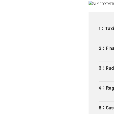
1
：
Taxi
2
：
Fin
3
：
Rud
4
：
Rag
5
：
Cus