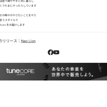
田舎で鶏やヤギと共に暮らし

くでたまにやったりしています

その時々のやりたいことをやり

言うスタイルで

 Music をお届けします
のリリース：
Nao Lion