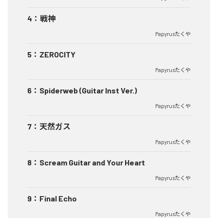
4
：
戦神
Papyrusたくや
5
：
ZEROCITY
Papyrusたくや
6
：
Spiderweb (Guitar Inst Ver.)
Papyrusたくや
7
：
天然ガス
Papyrusたくや
8
：
Scream Guitar and Your Heart
Papyrusたくや
9
：
Final Echo
Papyrusたくや