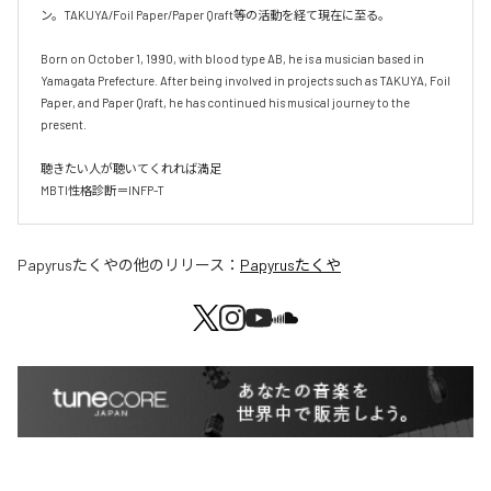
ン。TAKUYA/Foil Paper/Paper Qraft等の活動を経て現在に至る。

Born on October 1, 1990, with blood type AB, he is a musician based in 
Yamagata Prefecture. After being involved in projects such as TAKUYA, Foil 
Paper, and Paper Qraft, he has continued his musical journey to the 
present.

聴きたい人が聴いてくれれば満足

MBTI性格診断＝INFP-T
Papyrusたくや
の他のリリース：
Papyrusたくや