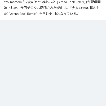
ezo-momoの「少女A (feat. 椎名もた) [Arena Rock Remix]」が配信開
始された。今回デジタル配信された楽曲は、「少女A (feat. 椎名も
た) [Arena Rock Remix]」を含む全1曲となっている。
椎名もた「少女A」を、壮大なアリーナロックへ再構築した 「Arena Rock 
Remix」。

繊細で静かな歌い出しから、幾重にも重なるギター、力強いベースとライブ
ドラム、感情的なキーボードが一気に広がる爆発的なサビへ。

心音や一瞬の静寂、観客の手拍子とシンガロングを交えながら、原曲に宿る
孤独と心の揺れを、大観衆と分かち合う希望のエネルギーへと昇華しまし
た。

夜空まで届くような歌声と、切なさの先にある解放を描いた、ezo-momoに
よるシネマティックなロックリミックスです。
なお「
少女A (feat. 椎名もた) [Arena Rock Remix]
」は、
Apple Music
、
Spotify
、
LINE MUSIC
、
YouTube Music
、
Amazon Music Unlimited
など
の音楽配信サービスで聴くことができる。