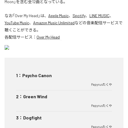
Moon」を含む全12曲となっている。
なお「
Over My Head
」は、
Apple Music
、
Spotify
、
LINE MUSIC
、
YouTube Music
、
Amazon Music Unlimited
などの音楽配信サービスで
聴くことができる。
各配信サービス：
Over My Head
1
：
Psycho Canon
Papyrusたくや
2
：
Green Wind
Papyrusたくや
3
：
Dogfight
Papyrusたくや