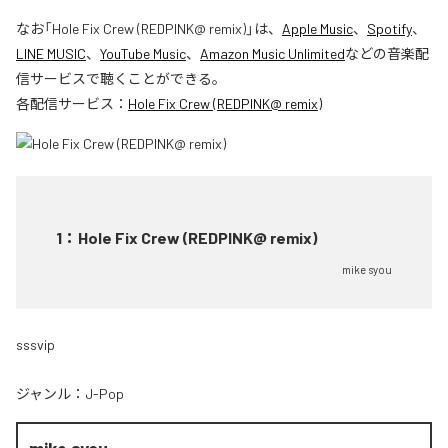
なお「
Hole Fix Crew (REDPINK@ remix)
」は、
Apple Music
、
Spotify
、
LINE MUSIC
、
YouTube Music
、
Amazon Music Unlimited
などの音楽配
信サービスで聴くことができる。
各配信サービス：
Hole Fix Crew (REDPINK@ remix)
1
：
Hole Fix Crew (REDPINK@ remix)
mike syou
sssvip
ジャンル：
J-Pop