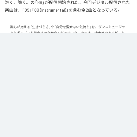
泡く、脆く。の「89」が配信開始された。今回デジタル配信された
楽曲は、「89」「89 (Instrumental)」を含む全2曲となっている。
誰もが抱える「生きづらさ」や「自分を愛せない気持ち」を、ダンスミュージッ
クとポップスを融合させたサウンドで描いた一曲です。 疾走感のあるビート
と繊細な歌詞が交差し、苦しさの中にも小さな希望を見つけ出していく。 「味
方だよ」というメッセージが、心にそっと寄り添う作品です。
なお「
89
」は、
Apple Music
、
Spotify
、
LINE MUSIC
、
YouTube Music
、
Amazon Music Unlimited
などの音楽配信サービスで聴くことができ
る。
各配信サービス：
89
1
：
89