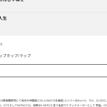
人生
DS
ップホップ/ラップ


川県相模原市にて地元の仲間達とSD JUNKSTAを結成 (メンバーはBron-K、TKC、DJ ISSO
FLO、SITEそしてNORIKIYO)。当時はK-NEROと言う名前でトラックメーカーとして 参加。C