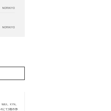
NORIKIYO
NORIKIYO
、WAX、KYN、
D-Rにて3枚の作