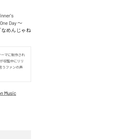
er's
One Day ～
.V.S.」「なめんじゃね
をテーマに制作され
IYOが収監中にリリ
言うファンの声
n Music