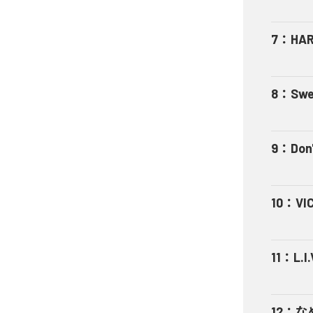
7
：
HA
8
：
Swe
9
：
Don'
10
：
VI
11
：
L.I.
12
：
な