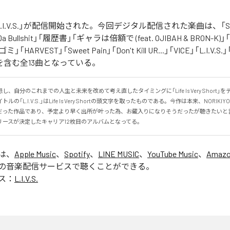
の「L.I.V.S.」が配信開始された。今回デジタル配信された楽曲は、「Sinn
 Da Bullshit」「履歴書」「ギャラは倍額で (feat. OJIBAH & BRON-K)」「
「ゴミ」「HARVEST」「Sweet Pain」「Don't Kill UR...」「VICE」「L.I
を含む全13曲となっている。
、自分のこれまでの人生と未来を改めて考え直したタイミングに「Life Is Very Short」
の「L.I.V.S.」はLife Is Very Shortの頭文字を取ったものである。今作は本来、NORIK
だった作品であり、予定より早く出所が叶った為、お蔵入りになりそうだったが聴きたいと
リースが決定したキャリア12枚目のアルバムとなってる。
」は、
Apple Music
、
Spotify
、
LINE MUSIC
、
YouTube Music
、
Amazo
の音楽配信サービスで聴くことができる。
ス：
L.I.V.S.