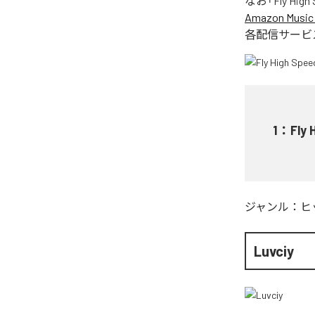
なお「
Fly High 
Amazon Music 
各配信サービ
1
：
Fly 
ジャンル：
ヒ
Luvciy