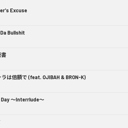
er's Excuse
Da Bullshit
歴書
ラは倍額で (feat. OJIBAH & BRON-K)
 Day ～Interrlude～
ミ