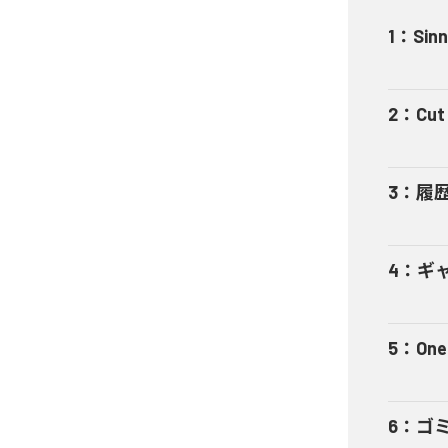
1
：
Sinn
2
：
Cut 
3
：
履
4
：
ギャ
5
：
One
6
：
ゴ