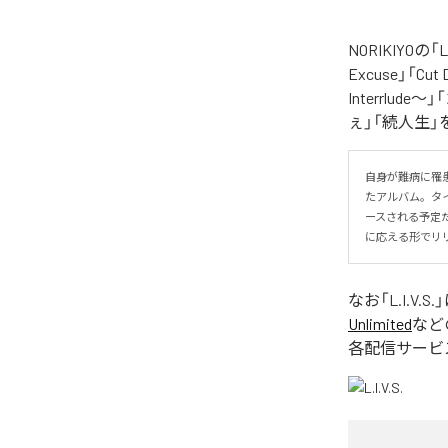
NORIKIYO
Excuse」「Cut
Interrlude～」
ぇ」「続人生」
自身が難病に罹患し
たアルバム。タイトル
ースされる予定
に応える形でリ
なお「
L.I.V.S.
Unlimited
など
各配信サービ