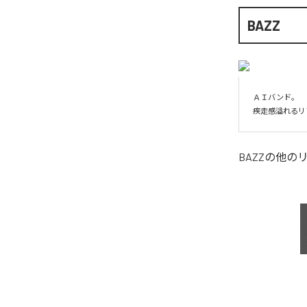
BAZZ
ＡＩバンド。

疾走感溢れるリ
BAZZ
の他の