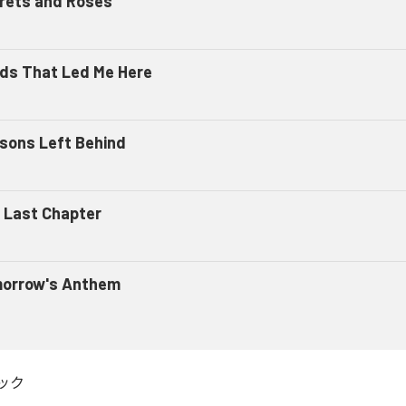
rets and Roses
ds That Led Me Here
sons Left Behind
 Last Chapter
orrow's Anthem
ック