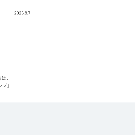
2026.8.7
曲は、
セレブ」
、
Amazon