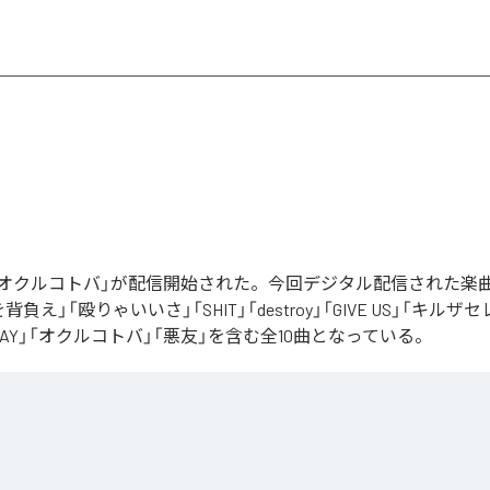
Rの「オクルコトバ」が配信開始された。今回デジタル配信された楽
罪を背負え」「殴りゃいいさ」「SHIT」「destroy」「GIVE US」「キルザ
 AWAY」「オクルコトバ」「悪友」を含む全10曲となっている。
コトバ
」は、
Apple Music
、
Spotify
、
LINE MUSIC
、
YouTube Music
d
などの音楽配信サービスで聴くことができる。
ス：
オクルコトバ