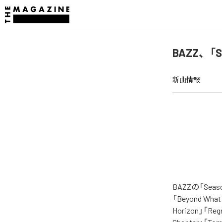
BAZZ、「S
新曲情報
BAZZの「Se
「Beyond What 
Horizon」「Regr