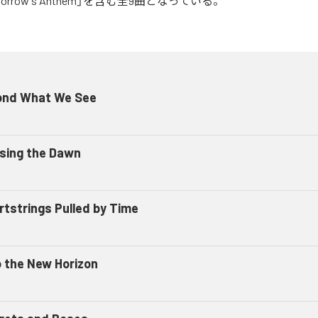
Tomorrow's Anthem」を含む全9曲となっている。
ond What We See
sing the Dawn
rtstrings Pulled by Time
o the New Horizon