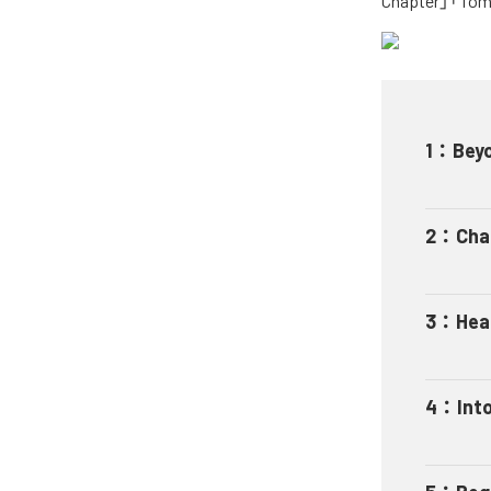
Chapter」「
1
：
Bey
2
：
Cha
3
：
Hea
4
：
Int