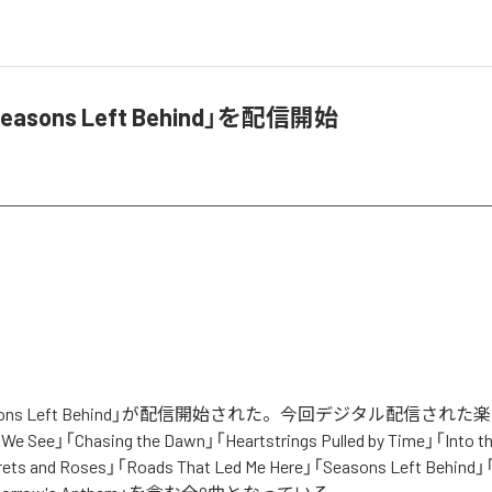
easons Left Behind」を配信開始
asons Left Behind」が配信開始された。今回デジタル配信された
We See」「Chasing the Dawn」「Heartstrings Pulled by Time」「Into t
ets and Roses」「Roads That Led Me Here」「Seasons Left Behind」