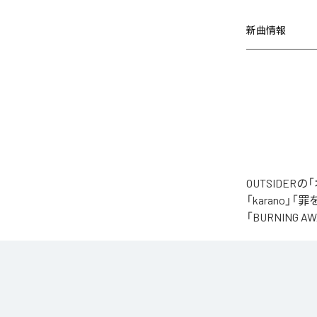
新曲情報
OUTSIDE
「karano」「
「BURNING
なお「
オクル
Music Unlimite
各配信サービ